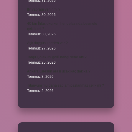
Temmuz 31, 2026
Itır yaprağı yenir mi ?
Temmuz 30, 2026
40 bin İhlâs okurken her defasında besmele
çekilir mi ?
Temmuz 30, 2026
Aşk duygusu neden var ?
Temmuz 27, 2026
Tanju Çolak 39 golü hangi sene attı ?
Temmuz 25, 2026
Ankara Giresun arası uçak kaç dakika ?
Temmuz 3, 2026
Titanyum mu daha sağlam paslanmaz çelik mi ?
Temmuz 2, 2026