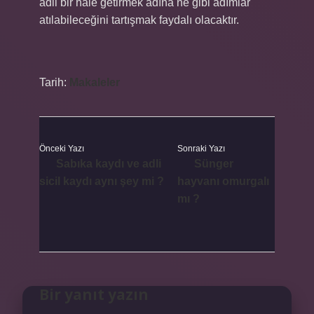
adil bir hale getirmek adına ne gibi adımlar
atılabileceğini tartışmak faydalı olacaktır.
Tarih:
Makaleler
Önceki Yazı
Sonraki Yazı
Sabıka kaydı ve adli
Sünger
sicil kaydı aynı şey mi ?
hayvanı omurgalı
mı ?
Bir yanıt yazın