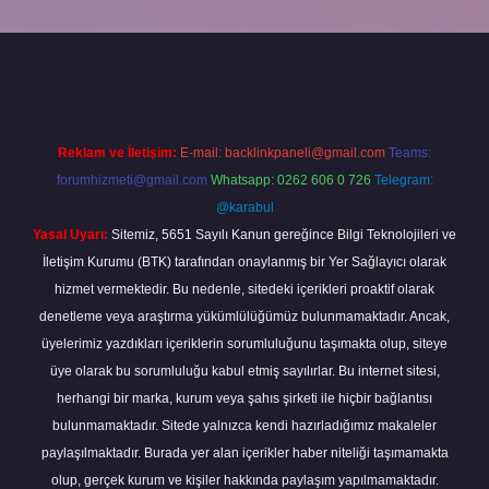
://piabella.casino/
Reklam ve İletişim:
E-mail:
backlinkpaneli@gmail.com
Teams:
forumhizmeti@gmail.com
Whatsapp: 0262 606 0 726
Telegram:
@karabul
Yasal Uyarı:
Sitemiz, 5651 Sayılı Kanun gereğince Bilgi Teknolojileri ve
İletişim Kurumu (BTK) tarafından onaylanmış bir Yer Sağlayıcı olarak
hizmet vermektedir. Bu nedenle, sitedeki içerikleri proaktif olarak
denetleme veya araştırma yükümlülüğümüz bulunmamaktadır. Ancak,
üyelerimiz yazdıkları içeriklerin sorumluluğunu taşımakta olup, siteye
üye olarak bu sorumluluğu kabul etmiş sayılırlar. Bu internet sitesi,
herhangi bir marka, kurum veya şahıs şirketi ile hiçbir bağlantısı
bulunmamaktadır. Sitede yalnızca kendi hazırladığımız makaleler
paylaşılmaktadır. Burada yer alan içerikler haber niteliği taşımamakta
olup, gerçek kurum ve kişiler hakkında paylaşım yapılmamaktadır.