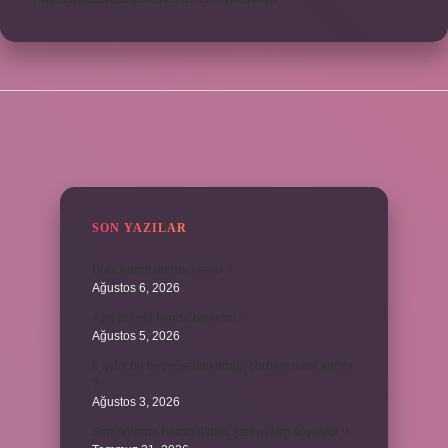
SIDEBAR
SON YAZILAR
Burs hangi tarihte kesilir ?
Ağustos 6, 2026
Avcı böreği fırında pişer mi ?
Ağustos 5, 2026
6 aylık bir bebeğe balkabağı çorbası nasıl yapılır
?
Ağustos 3, 2026
Sen Ağlama İstanbul’daki şarkıyı kim söylüyor ?