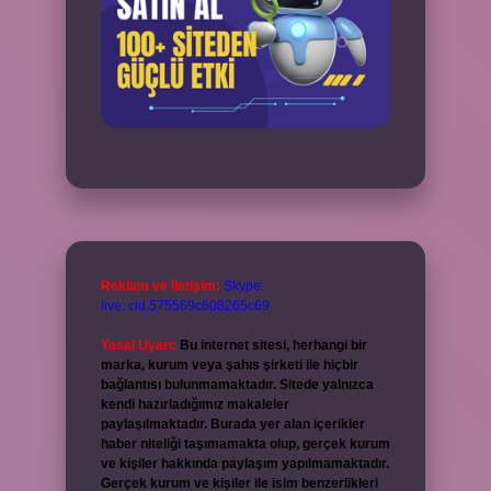
Reklam ve İletişim:
Skype:
live:.cid.575569c608265c69
Yasal Uyarı:
Bu internet sitesi, herhangi bir
marka, kurum veya şahıs şirketi ile hiçbir
bağlantısı bulunmamaktadır. Sitede yalnızca
kendi hazırladığımız makaleler
paylaşılmaktadır. Burada yer alan içerikler
haber niteliği taşımamakta olup, gerçek kurum
ve kişiler hakkında paylaşım yapılmamaktadır.
Gerçek kurum ve kişiler ile isim benzerlikleri