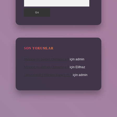
SON YORUMLAR
Meyane ne demek Osmanlıca ?
için
admin
Meyane ne demek Osmanlıca ?
için
Elifnaz
Laboratuvar Pırlantası kararır mı ?
için
admin