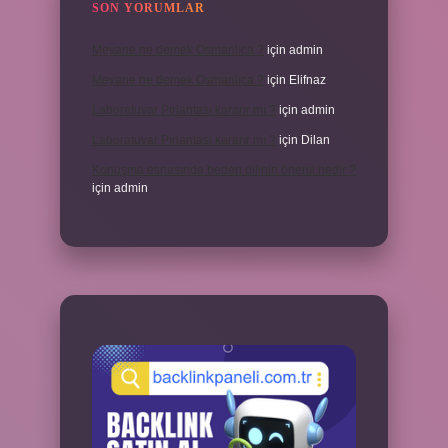
SON YORUMLAR
Meyane ne demek Osmanlıca ?
için
admin
Meyane ne demek Osmanlıca ?
için
Elifnaz
Laboratuvar Pırlantası kararır mı ?
için
admin
Laboratuvar Pırlantası kararır mı ?
için
Dilan
Konuşma esnasında beden dilinin önemi nedir ?
için
admin