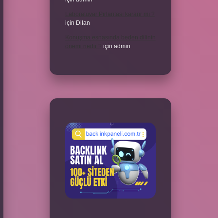
Laboratuvar Pırlantası kararır mı ?
için
Dilan
Konuşma esnasında beden dilinin
önemi nedir ?
için
admin