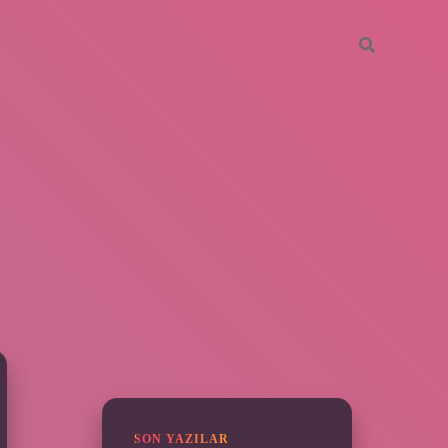
SIDEBAR
https://piabella.casino/
SON YAZILAR