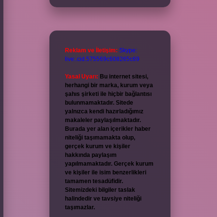
Reklam ve İletişim:
Skype:
live:.cid.575569c608265c69
Yasal Uyarı:
Bu internet sitesi,
herhangi bir marka, kurum veya
şahıs şirketi ile hiçbir bağlantısı
bulunmamaktadır. Sitede
yalnızca kendi hazırladığımız
makaleler paylaşılmaktadır.
Burada yer alan içerikler haber
niteliği taşımamakta olup,
gerçek kurum ve kişiler
hakkında paylaşım
yapılmamaktadır. Gerçek kurum
ve kişiler ile isim benzerlikleri
tamamen tesadüfidir.
Sitemizdeki bilgiler taslak
halindedir ve tavsiye niteliği
taşımazlar.