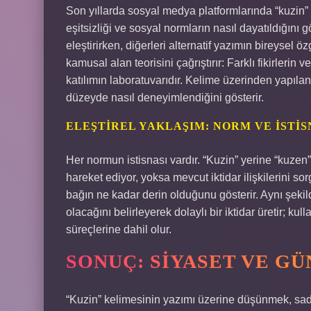
Son yıllarda sosyal medya platformlarında “kuzin” yaz
eşitsizliği ve sosyal normların nasıl dayatıldığını 
eleştirirken, diğerleri alternatif yazımın bireys
kamusal alan teorisini çağrıştırır: Farklı fikirlerin 
katılımın laboratuvarıdır. Kelime üzerinden yapılan 
düzeyde nasıl deneyimlendiğini gösterir.
ELEŞTIREL YAKLAŞIM: NORM VE İSTIS
Her normun istisnası vardır. “Kuzin” yerine “kuzen”
hareket ediyor, yoksa mevcut iktidar ilişkilerini so
bağın ne kadar derin olduğunu gösterir. Aynı şeki
olacağını belirleyerek dolaylı bir iktidar üretir; ku
süreçlerine dahil olur.
SONUÇ: SIYASET VE GÜ
“Kuzin” kelimesinin yazımı üzerine düşünmek, sadece