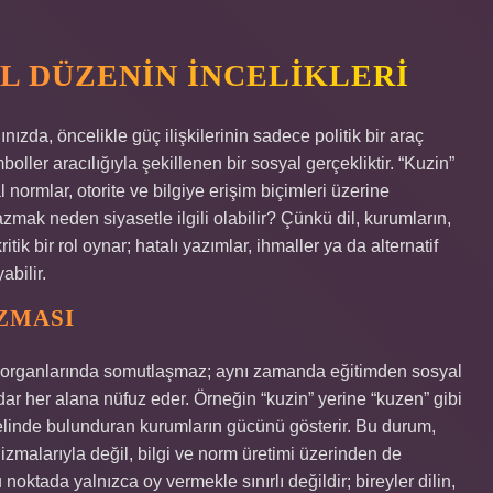
AL DÜZENIN İNCELIKLERI
zda, öncelikle güç ilişkilerinin sadece politik bir araç
ller aracılığıyla şekillenen bir sosyal gerçekliktir. “Kuzin”
normlar, otorite ve bilgiye erişim biçimleri üzerine
ak neden siyasetle ilgili olabilir? Çünkü dil, kurumların,
ritik bir rol oynar; hatalı yazımlar, ihmaller ya da alternatif
abilir.
IZMASI
organlarında somutlaşmaz; aynı zamanda eğitimden sosyal
ar her alana nüfuz eder. Örneğin “kuzin” yerine “kuzen” gibi
ni elinde bulunduran kurumların gücünü gösterir. Bu durum,
zmalarıyla değil, bilgi ve norm üretimi üzerinden de
u noktada yalnızca oy vermekle sınırlı değildir; bireyler dilin,