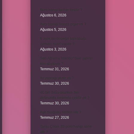
Burs hangi tarihte kesilir ?
Ağustos 6, 2026
Avcı böreği fırında pişer mi ?
Ağustos 5, 2026
6 aylık bir bebeğe balkabağı
çorbası nasıl yapılır ?
Ağustos 3, 2026
Sen Ağlama İstanbul’daki şarkıyı
kim söylüyor ?
Temmuz 31, 2026
Itır yaprağı yenir mi ?
Temmuz 30, 2026
40 bin İhlâs okurken her
defasında besmele çekilir mi ?
Temmuz 30, 2026
Aşk duygusu neden var ?
Temmuz 27, 2026
Tanju Çolak 39 golü hangi sene
attı ?