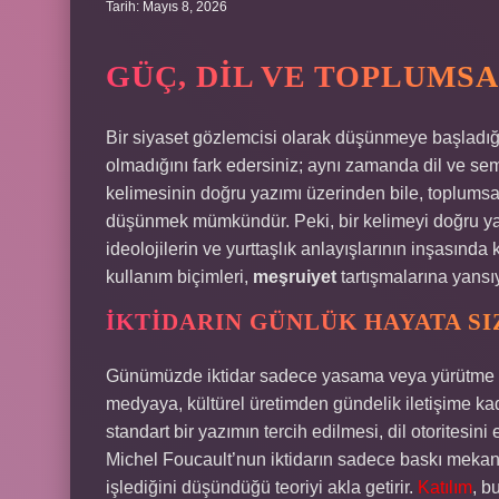
Tarih: Mayıs 8, 2026
GÜÇ, DIL VE TOPLUMS
Bir siyaset gözlemcisi olarak düşünmeye başladığını
olmadığını fark edersiniz; aynı zamanda dil ve sembo
kelimesinin doğru yazımı üzerinden bile, toplumsal 
düşünmek mümkündür. Peki, bir kelimeyi doğru yazm
ideolojilerin ve yurttaşlık anlayışlarının inşasında k
kullanım biçimleri,
meşruiyet
tartışmalarına yansıy
İKTIDARIN GÜNLÜK HAYATA S
Günümüzde iktidar sadece yasama veya yürütme 
medyaya, kültürel üretimden gündelik iletişime kad
standart bir yazımın tercih edilmesi, dil otoritesi
Michel Foucault’nun iktidarın sadece baskı mekani
işlediğini düşündüğü teoriyi akla getirir.
Katılım
, b