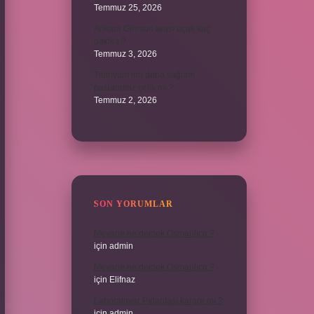
Temmuz 25, 2026
Ankara Giresun arası uçak kaç
dakika ?
Temmuz 3, 2026
Titanyum mu daha sağlam
paslanmaz çelik mi ?
Temmuz 2, 2026
SON YORUMLAR
Meyane ne demek Osmanlıca ?
için
admin
Meyane ne demek Osmanlıca ?
için
Elifnaz
Laboratuvar Pırlantası kararır mı ?
için
admin