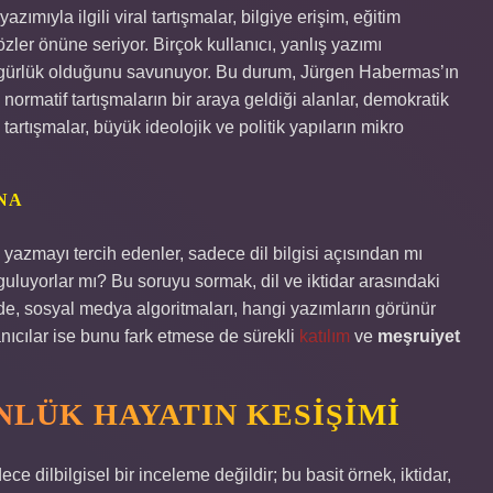
ımıyla ilgili viral tartışmalar, bilgiye erişim, eğitim
gözler önüne seriyor. Birçok kullanıcı, yanlış yazımı
el özgürlük olduğunu savunuyor. Bu durum, Jürgen Habermas’ın
ve normatif tartışmaların bir araya geldiği alanlar, demokratik
tartışmalar, büyük ideolojik ve politik yapıların mikro
NA
 yazmayı tercih edenler, sadece dil bilgisi açısından mı
rguluyorlar mı? Bu soruyu sormak, dil ve iktidar arasındaki
lde, sosyal medya algoritmaları, hangi yazımların görünür
llanıcılar ise bunu fark etmese de sürekli
katılım
ve
meşruiyet
NLÜK HAYATIN KESIŞIMI
 dilbilgisel bir inceleme değildir; bu basit örnek, iktidar,