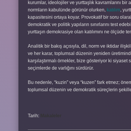
kurumlar, ideolojiler ve yurttaşlık kavramlarını bir
normların kabulünde görünür olurken,
katılım
, yur
kapasitesini ortaya koyar. Provokatif bir soru ola
demokratik ve politik yapıların sınırlarını test edeb
yurttaşın demokrasiye olan katılımını ne ölçüde te
Analitik bir bakış açısıyla, dil, norm ve iktidar ili
ve her karar, toplumsal düzenin yeniden üretiminde 
karşılaştırmalı örnekler, bize gösteriyor ki siyas
seçimlerde de varlığını sürdürür.
Bu nedenle, “kuzin” veya “kuzen” fark etmez; öneml
toplumsal düzenin ve demokratik süreçlerin şekill
Tarih:
Makaleler