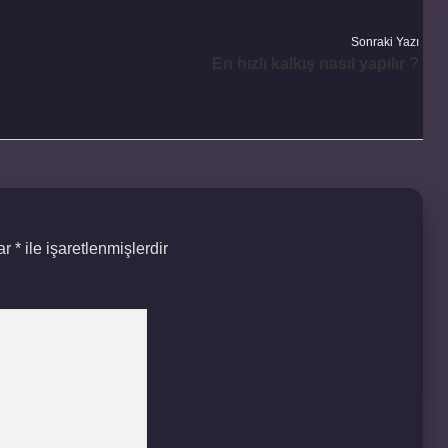
Sonraki Yazı
En hızlı kalkış nasıl yapılır ?
lar
*
ile işaretlenmişlerdir