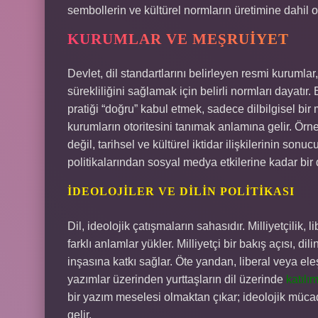
sembollerin ve kültürel normların üretimine dahil old
KURUMLAR VE MEŞRUIYET
Devlet, dil standartlarını belirleyen resmi kuruml
sürekliliğini sağlamak için belirli normları dayatır
pratiği “doğru” kabul etmek, sadece dilbilgisel bi
kurumların otoritesini tanımak anlamına gelir. Örneğ
değil, tarihsel ve kültürel iktidar ilişkilerinin son
politikalarından sosyal medya etkilerine kadar bir 
İDEOLOJILER VE DILIN POLITIKASI
Dil, ideolojik çatışmaların sahasıdır. Milliyetçili
farklı anlamlar yükler. Milliyetçi bir bakış açısı, di
inşasına katkı sağlar. Öte yandan, liberal veya eleşti
yazımlar üzerinden yurttaşların dil üzerinde
katılı
bir yazım meselesi olmaktan çıkar; ideolojik mücadel
gelir.