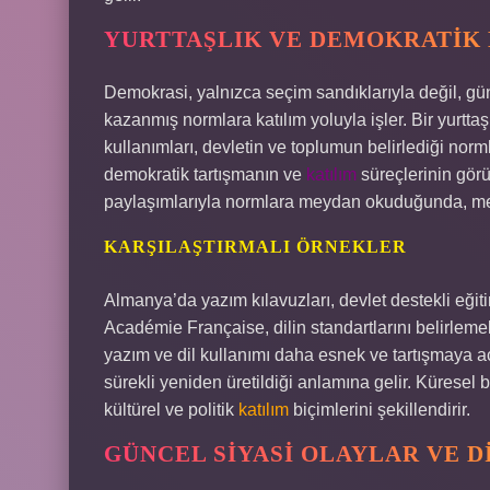
YURTTAŞLIK VE DEMOKRATIK 
Demokrasi, yalnızca seçim sandıklarıyla değil, gün
kazanmış normlara katılım yoluyla işler. Bir yurttaşı
kullanımları, devletin ve toplumun belirlediği normla
demokratik tartışmanın ve
katılım
süreçlerinin gör
paylaşımlarıyla normlara meydan okuduğunda, mevcu
KARŞILAŞTIRMALI ÖRNEKLER
Almanya’da yazım kılavuzları, devlet destekli eğitim
Académie Française, dilin standartlarını belirlemek 
yazım ve dil kullanımı daha esnek ve tartışmaya aç
sürekli yeniden üretildiği anlamına gelir. Küresel b
kültürel ve politik
katılım
biçimlerini şekillendirir.
GÜNCEL SIYASI OLAYLAR VE D