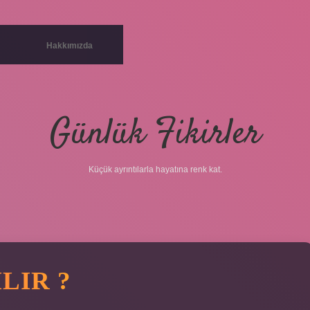
Hakkımızda
Günlük Fikirler
Küçük ayrıntılarla hayatına renk kat.
LIR ?