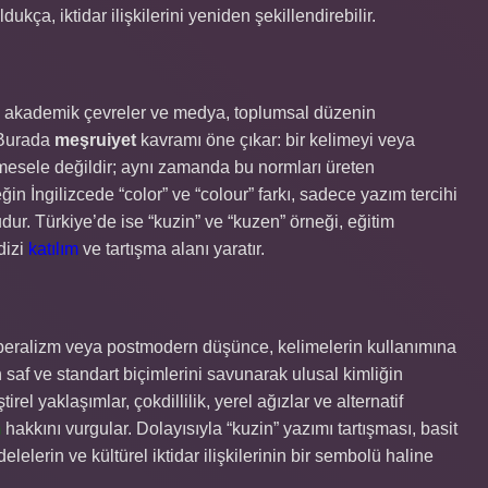
ukça, iktidar ilişkilerini yeniden şekillendirebilir.
ar, akademik çevreler ve medya, toplumsal düzenin
. Burada
meşruiyet
kavramı öne çıkar: bir kelimeyi veya
r mesele değildir; aynı zamanda bu normları üreten
in İngilizcede “color” ve “colour” farkı, sadece yazım tercihi
ucudur. Türkiye’de ise “kuzin” ve “kuzen” örneği, eğitim
dizi
katılım
ve tartışma alanı yaratır.
k, liberalizm veya postmodern düşünce, kelimelerin kullanımına
lin saf ve standart biçimlerini savunarak ulusal kimliğin
rel yaklaşımlar, çokdillilik, yerel ağızlar ve alternatif
m
hakkını vurgular. Dolayısıyla “kuzin” yazımı tartışması, basit
elerin ve kültürel iktidar ilişkilerinin bir sembolü haline