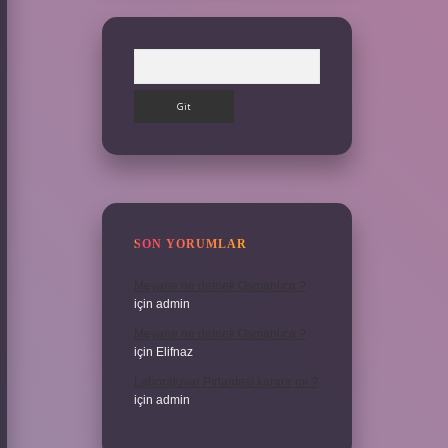
Arama
SON YORUMLAR
Meyane ne demek Osmanlıca ?
için
admin
Meyane ne demek Osmanlıca ?
için
Elifnaz
Laboratuvar Pırlantası kararır mı ?
için
admin