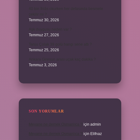
40 bin İhlâs okurken her defasında besmele
çekilir mi ?
Temmuz 30, 2026
Aşk duygusu neden var ?
Temmuz 27, 2026
Tanju Çolak 39 golü hangi sene attı ?
Temmuz 25, 2026
Ankara Giresun arası uçak kaç dakika ?
Temmuz 3, 2026
SON YORUMLAR
Meyane ne demek Osmanlıca ?
için
admin
Meyane ne demek Osmanlıca ?
için
Elifnaz