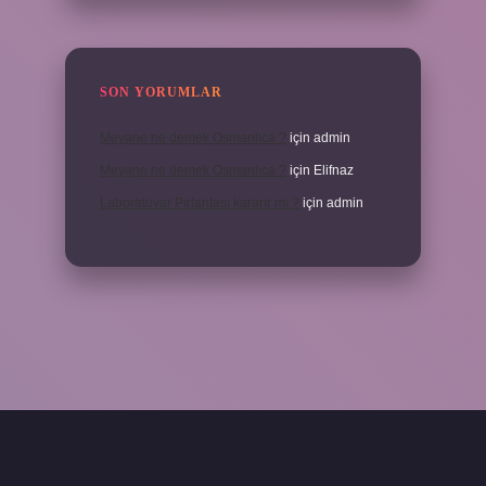
SON YORUMLAR
Meyane ne demek Osmanlıca ?
için
admin
Meyane ne demek Osmanlıca ?
için
Elifnaz
Laboratuvar Pırlantası kararır mı ?
için
admin
//piabella.casino/