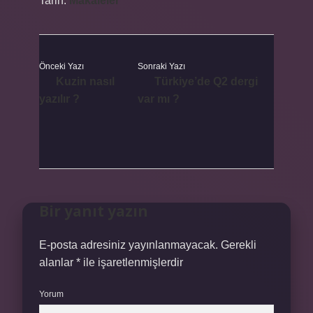
Tarih:
Makaleler
Önceki Yazı
Sonraki Yazı
Kuzin nasıl
Türkiye’de Q2 dergi
yazılır ?
var mı ?
Bir yanıt yazın
E-posta adresiniz yayınlanmayacak.
Gerekli
alanlar
*
ile işaretlenmişlerdir
Yorum