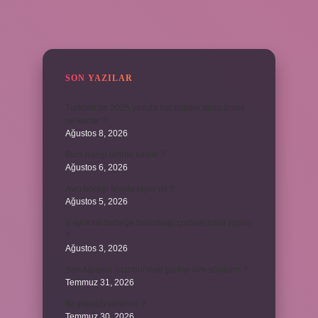
SIDEBAR
SON YAZILAR
Turkcell’de 2025 yılında hat üstüne alma ücreti
ne kadar ?
Ağustos 8, 2026
Burs hangi tarihte kesilir ?
Ağustos 6, 2026
Avcı böreği fırında pişer mi ?
Ağustos 5, 2026
6 aylık bir bebeğe balkabağı çorbası nasıl yapılır
?
Ağustos 3, 2026
Sen Ağlama İstanbul’daki şarkıyı kim söylüyor ?
Temmuz 31, 2026
Itır yaprağı yenir mi ?
Temmuz 30, 2026