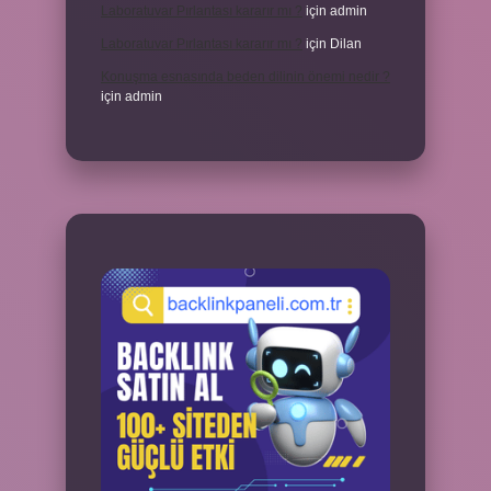
Laboratuvar Pırlantası kararır mı ?
için
admin
Laboratuvar Pırlantası kararır mı ?
için
Dilan
Konuşma esnasında beden dilinin önemi nedir ?
için
admin