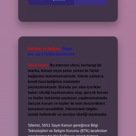
Reklam ve İletişim:
Skype:
live:.cid.575569c608265c69
Yasal Uyarı:
Bu internet sitesi, herhangi bir
marka, kurum veya şahıs şirketi ile hiçbir
bağlantısı bulunmamaktadır. Sitede yalnızca
kendi hazırladığımız makaleler
paylaşılmaktadır. Burada yer alan içerikler
haber niteliği taşımamakta olup, gerçek kurum
ve kişiler hakkında paylaşım yapılmamaktadır.
Gerçek kurum ve kişiler ile isim benzerlikleri
tamamen tesadüfidir. Sitemizdeki bilgiler
taslak halindedir ve tavsiye niteliği taşımazlar.
Sitemiz, 5651 Sayılı Kanun gereğince Bilgi
Teknolojileri ve İletişim Kurumu (BTK) tarafından