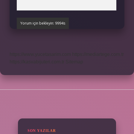
https://www.yucetasarim.com
https://mediartege.com.tr
https://kasvabijuteri.com.tr
Sitemap
SIDEBAR
SON YAZILAR