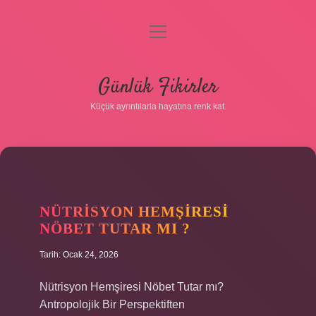
menüyü
aç
Anasayfa
Günlük Fikirler
Gizlilik Politikası
Küçük ayrıntılarla hayatına renk kat.
Yasal Uyarı
Hakkımızda
NÜTRISYON HEMŞIRESI
NÖBET TUTAR MI ?
Tarih: Ocak 24, 2026
Nütrisyon Hemşiresi Nöbet Tutar mı?
Antropolojik Bir Perspektiften