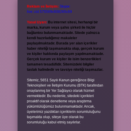
Reklam ve İletişim:
Skype:
live:.cid.575569c608265c69
Yasal Uyarı:
Bu internet sitesi, herhangi bir
marka, kurum veya şahıs şirketi ile hiçbir
bağlantısı bulunmamaktadır. Sitede yalnızca
kendi hazırladığımız makaleler
paylaşılmaktadır. Burada yer alan içerikler
haber niteliği taşımamakta olup, gerçek kurum
ve kişiler hakkında paylaşım yapılmamaktadır.
Gerçek kurum ve kişiler ile isim benzerlikleri
tamamen tesadüfidir. Sitemizdeki bilgiler
taslak halindedir ve tavsiye niteliği taşımazlar.
Sitemiz, 5651 Sayılı Kanun gereğince Bilgi
Teknolojileri ve İletişim Kurumu (BTK) tarafından
onaylanmış bir Yer Sağlayıcı olarak hizmet
vermektedir. Bu nedenle, sitedeki içerikleri
proaktif olarak denetleme veya araştırma
yükümlülüğümüz bulunmamaktadır. Ancak,
üyelerimiz yazdıkları içeriklerin sorumluluğunu
taşımakta olup, siteye üye olarak bu
sorumluluğu kabul etmiş sayılırlar.