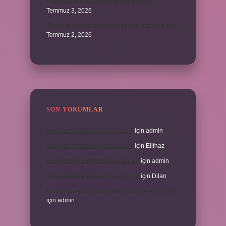
Ankara Giresun arası uçak kaç dakika ?
Temmuz 3, 2026
Titanyum mu daha sağlam paslanmaz çelik mi ?
Temmuz 2, 2026
SON YORUMLAR
Meyane ne demek Osmanlıca ?
için
admin
Meyane ne demek Osmanlıca ?
için
Elifnaz
Laboratuvar Pırlantası kararır mı ?
için
admin
Laboratuvar Pırlantası kararır mı ?
için
Dilan
Konuşma esnasında beden dilinin önemi nedir ?
için
admin