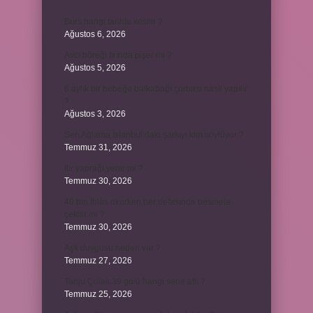
Burs hangi tarihte kesilir ?
Ağustos 6, 2026
Avcı böreği fırında pişer mi ?
Ağustos 5, 2026
6 aylık bir bebeğe balkabağı çorbası nasıl yapılır
?
Ağustos 3, 2026
Sen Ağlama İstanbul’daki şarkıyı kim söylüyor ?
Temmuz 31, 2026
Itır yaprağı yenir mi ?
Temmuz 30, 2026
40 bin İhlâs okurken her defasında besmele
çekilir mi ?
Temmuz 30, 2026
Aşk duygusu neden var ?
Temmuz 27, 2026
Tanju Çolak 39 golü hangi sene attı ?
Temmuz 25, 2026