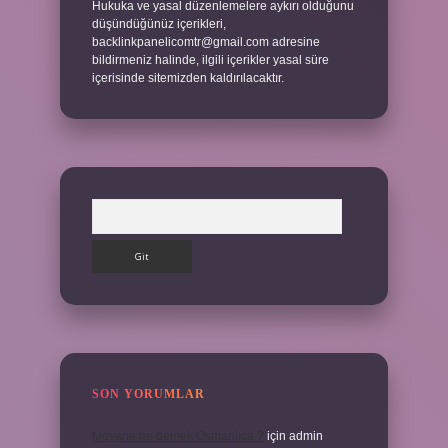
Hukuka ve yasal düzenlemelere aykırı olduğunu
düşündüğünüz içerikleri,
backlinkpanelicomtr@gmail.com
adresine
bildirmeniz halinde, ilgili içerikler yasal süre
içerisinde sitemizden kaldırılacaktır.
Arama
SON YORUMLAR
Meyane ne demek Osmanlıca ?
için
admin