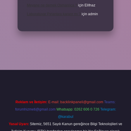
Meyane ne demek Osmanlıca ?
için
Elifnaz
Laboratuvar Pırlantası kararır mı ?
için
admin
//piabella.casino/
Reklam ve İletişim:
E-mail:
backlinkpaneli@gmail.com
Teams:
forumhizmeti@gmail.com
Whatsapp: 0262 606 0 726
Telegram:
@karabul
Yasal Uyarı:
Sitemiz, 5651 Sayılı Kanun gereğince Bilgi Teknolojileri ve