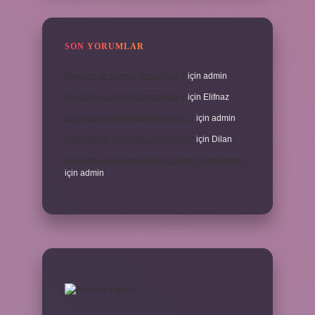
SON YORUMLAR
Meyane ne demek Osmanlıca ?
için
admin
Meyane ne demek Osmanlıca ?
için
Elifnaz
Laboratuvar Pırlantası kararır mı ?
için
admin
Laboratuvar Pırlantası kararır mı ?
için
Dilan
Konuşma esnasında beden dilinin önemi nedir ?
için
admin