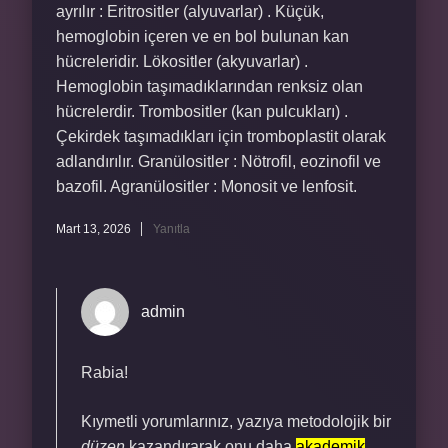
ayrılır : Eritrositler (alyuvarlar) . Küçük,
hemoglobin içeren ve en bol bulunan kan
hücreleridir. Lökositler (akyuvarlar) .
Hemoglobin taşımadıklarından renksiz olan
hücrelerdir. Trombositler (kan pulcukları) .
Çekirdek taşımadıkları için tromboplastit olarak
adlandırılır. Granülositler : Nötrofil, eozinofil ve
bazofil. Agranülositler : Monosit ve lenfosit.
Mart 13, 2026
Yanıtla
admin
Rabia!
Kıymetli yorumlarınız, yazıya metodolojik bir
düzen
kazandırarak onu daha
akademik