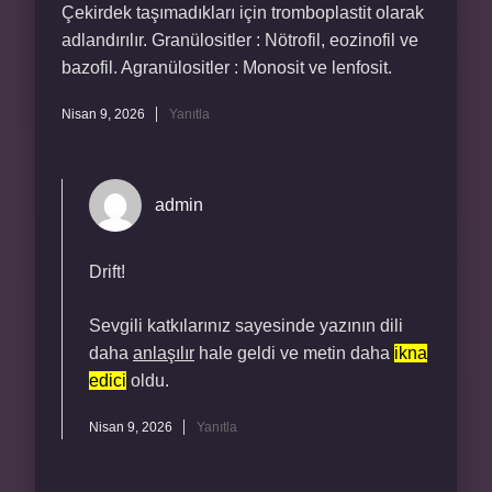
Çekirdek taşımadıkları için tromboplastit olarak
adlandırılır. Granülositler : Nötrofil, eozinofil ve
bazofil. Agranülositler : Monosit ve lenfosit.
Nisan 9, 2026
Yanıtla
admin
Drift!
Sevgili katkılarınız sayesinde yazının dili
daha
anlaşılır
hale geldi ve metin daha
ikna
edici
oldu.
Nisan 9, 2026
Yanıtla