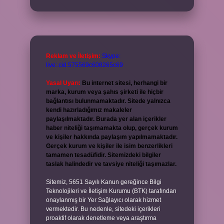
Reklam ve İletişim:
Skype:
live:.cid.575569c608265c69
Yasal Uyarı:
Bu internet sitesi, herhangi bir
marka, kurum veya şahıs şirketi ile hiçbir
bağlantısı bulunmamaktadır. Sitede yalnızca
kendi hazırladığımız makaleler
paylaşılmaktadır. Burada yer alan içerikler
haber niteliği taşımamakta olup, gerçek kurum
ve kişiler hakkında paylaşım yapılmamaktadır.
Gerçek kurum ve kişiler ile isim benzerlikleri
tamamen tesadüfidir. Sitemizdeki bilgiler
taslak halindedir ve tavsiye niteliği taşımazlar.
Sitemiz, 5651 Sayılı Kanun gereğince Bilgi
Teknolojileri ve İletişim Kurumu (BTK) tarafından
onaylanmış bir Yer Sağlayıcı olarak hizmet
vermektedir. Bu nedenle, sitedeki içerikleri
proaktif olarak denetleme veya araştırma