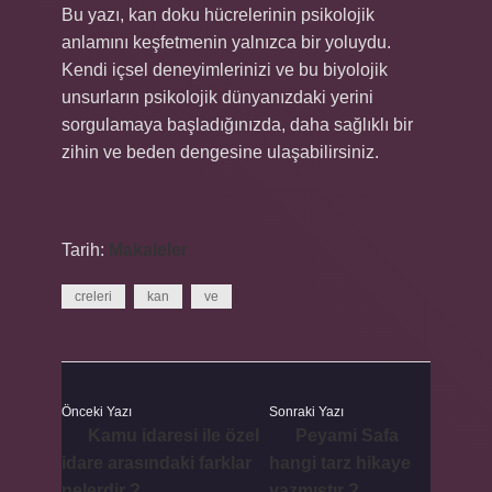
Bu yazı, kan doku hücrelerinin psikolojik
anlamını keşfetmenin yalnızca bir yoluydu.
Kendi içsel deneyimlerinizi ve bu biyolojik
unsurların psikolojik dünyanızdaki yerini
sorgulamaya başladığınızda, daha sağlıklı bir
zihin ve beden dengesine ulaşabilirsiniz.
Tarih:
Makaleler
creleri
kan
ve
Önceki Yazı
Sonraki Yazı
Kamu idaresi ile özel
Peyami Safa
idare arasındaki farklar
hangi tarz hikaye
nelerdir ?
yazmıştır ?