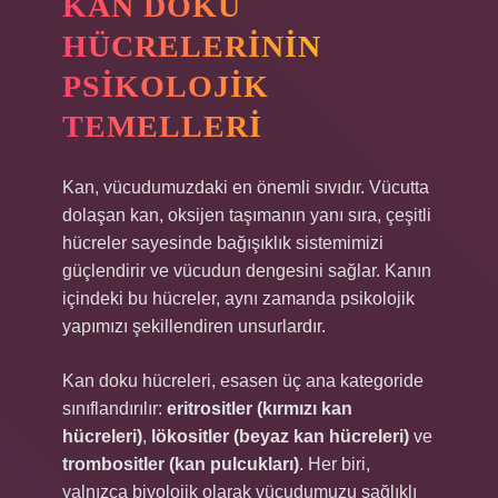
KAN DOKU
HÜCRELERININ
PSIKOLOJIK
TEMELLERI
Kan, vücudumuzdaki en önemli sıvıdır. Vücutta
dolaşan kan, oksijen taşımanın yanı sıra, çeşitli
hücreler sayesinde bağışıklık sistemimizi
güçlendirir ve vücudun dengesini sağlar. Kanın
içindeki bu hücreler, aynı zamanda psikolojik
yapımızı şekillendiren unsurlardır.
Kan doku hücreleri, esasen üç ana kategoride
sınıflandırılır:
eritrositler (kırmızı kan
hücreleri)
,
lökositler (beyaz kan hücreleri)
ve
trombositler (kan pulcukları)
. Her biri,
yalnızca biyolojik olarak vücudumuzu sağlıklı