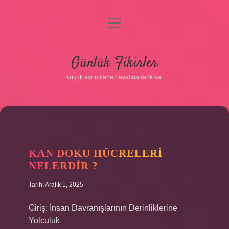
menüyü
aç
Anasayfa
Günlük Fikirler
Gizlilik Politikası
Küçük ayrıntılarla hayatına renk kat.
Yasal Uyarı
Hakkımızda
KAN DOKU HÜCRELERI
NELERDIR ?
Tarih: Aralık 1, 2025
Giriş: İnsan Davranışlarının Derinliklerine
Yolculuk