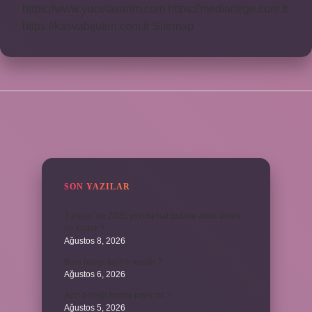
https://www.yucetasarim.com
https://mediartege.com.tr
https://kasvabijuteri.com.tr
Sitemap
SIDEBAR
SON YAZILAR
Turkcell’de 2025 yılında hat üstüne alma ücreti
ne kadar ?
Ağustos 8, 2026
Burs hangi tarihte kesilir ?
Ağustos 6, 2026
Avcı böreği fırında pişer mi ?
Ağustos 5, 2026