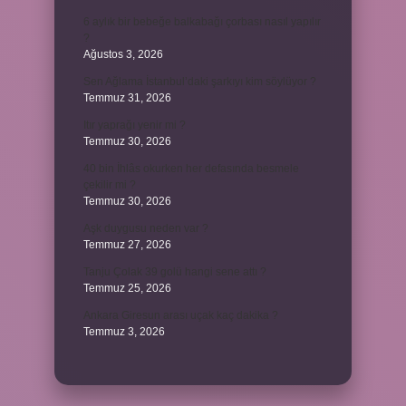
6 aylık bir bebeğe balkabağı çorbası nasıl yapılır
?
Ağustos 3, 2026
Sen Ağlama İstanbul’daki şarkıyı kim söylüyor ?
Temmuz 31, 2026
Itır yaprağı yenir mi ?
Temmuz 30, 2026
40 bin İhlâs okurken her defasında besmele
çekilir mi ?
Temmuz 30, 2026
Aşk duygusu neden var ?
Temmuz 27, 2026
Tanju Çolak 39 golü hangi sene attı ?
Temmuz 25, 2026
Ankara Giresun arası uçak kaç dakika ?
Temmuz 3, 2026