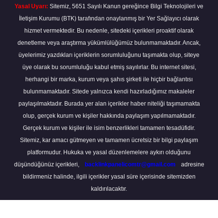
Yasal Uyarı:
Sitemiz, 5651 Sayılı Kanun gereğince Bilgi Teknolojileri ve
İletişim Kurumu (BTK) tarafından onaylanmış bir Yer Sağlayıcı olarak
hizmet vermektedir. Bu nedenle, sitedeki içerikleri proaktif olarak
denetleme veya araştırma yükümlülüğümüz bulunmamaktadır. Ancak,
üyelerimiz yazdıkları içeriklerin sorumluluğunu taşımakta olup, siteye
üye olarak bu sorumluluğu kabul etmiş sayılırlar. Bu internet sitesi,
herhangi bir marka, kurum veya şahıs şirketi ile hiçbir bağlantısı
bulunmamaktadır. Sitede yalnızca kendi hazırladığımız makaleler
paylaşılmaktadır. Burada yer alan içerikler haber niteliği taşımamakta
olup, gerçek kurum ve kişiler hakkında paylaşım yapılmamaktadır.
Gerçek kurum ve kişiler ile isim benzerlikleri tamamen tesadüfidir.
Sitemiz, kar amacı gütmeyen ve tamamen ücretsiz bir bilgi paylaşım
platformudur. Hukuka ve yasal düzenlemelere aykırı olduğunu
düşündüğünüz içerikleri,
backlinkpanelicomtr@gmail.com
adresine
bildirmeniz halinde, ilgili içerikler yasal süre içerisinde sitemizden
kaldırılacaktır.
Scro
to