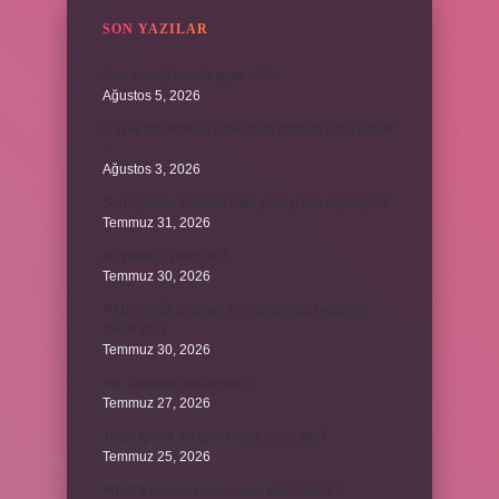
SON YAZILAR
Avcı böreği fırında pişer mi ?
Ağustos 5, 2026
6 aylık bir bebeğe balkabağı çorbası nasıl yapılır
?
Ağustos 3, 2026
Sen Ağlama İstanbul’daki şarkıyı kim söylüyor ?
Temmuz 31, 2026
Itır yaprağı yenir mi ?
Temmuz 30, 2026
40 bin İhlâs okurken her defasında besmele
çekilir mi ?
Temmuz 30, 2026
Aşk duygusu neden var ?
Temmuz 27, 2026
Tanju Çolak 39 golü hangi sene attı ?
Temmuz 25, 2026
Ankara Giresun arası uçak kaç dakika ?