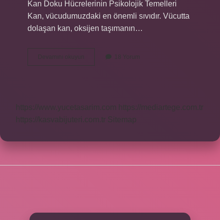
Kan Doku Hücrelerinin Psikolojik Temelleri
Kan, vücudumuzdaki en önemli sıvıdır. Vücutta
dolaşan kan, oksijen taşımanın…
Kan
Devamını okuyun
18 Yorum
doku
hücreleri
nelerdir
?
https://www.yucetasarim.com
https://mediartege.com.tr
https://kasvabijuteri.com.tr
Sitemap
SIDEBAR