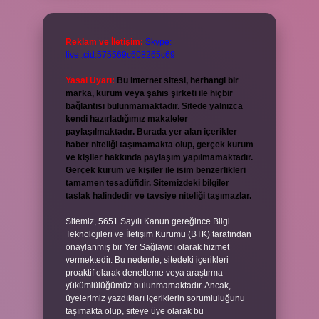
Reklam ve İletişim:
Skype:
live:.cid.575569c608265c69
Yasal Uyarı:
Bu internet sitesi, herhangi bir
marka, kurum veya şahıs şirketi ile hiçbir
bağlantısı bulunmamaktadır. Sitede yalnızca
kendi hazırladığımız makaleler
paylaşılmaktadır. Burada yer alan içerikler
haber niteliği taşımamakta olup, gerçek kurum
ve kişiler hakkında paylaşım yapılmamaktadır.
Gerçek kurum ve kişiler ile isim benzerlikleri
tamamen tesadüfidir. Sitemizdeki bilgiler
taslak halindedir ve tavsiye niteliği taşımazlar.
Sitemiz, 5651 Sayılı Kanun gereğince Bilgi
Teknolojileri ve İletişim Kurumu (BTK) tarafından
onaylanmış bir Yer Sağlayıcı olarak hizmet
vermektedir. Bu nedenle, sitedeki içerikleri
proaktif olarak denetleme veya araştırma
yükümlülüğümüz bulunmamaktadır. Ancak,
üyelerimiz yazdıkları içeriklerin sorumluluğunu
taşımakta olup, siteye üye olarak bu