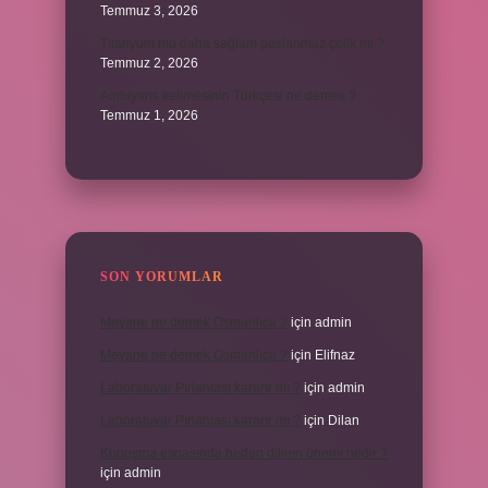
Temmuz 3, 2026
Titanyum mu daha sağlam paslanmaz çelik mi ?
Temmuz 2, 2026
Ambiyans kelimesinin Türkçesi ne demek ?
Temmuz 1, 2026
SON YORUMLAR
Meyane ne demek Osmanlıca ?
için
admin
Meyane ne demek Osmanlıca ?
için
Elifnaz
Laboratuvar Pırlantası kararır mı ?
için
admin
Laboratuvar Pırlantası kararır mı ?
için
Dilan
Konuşma esnasında beden dilinin önemi nedir ?
için
admin