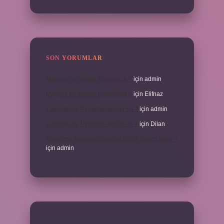
SON YORUMLAR
Meyane ne demek Osmanlıca ?
için
admin
Meyane ne demek Osmanlıca ?
için
Elifnaz
Laboratuvar Pırlantası kararır mı ?
için
admin
Laboratuvar Pırlantası kararır mı ?
için
Dilan
Konuşma esnasında beden dilinin önemi nedir ?
için
admin