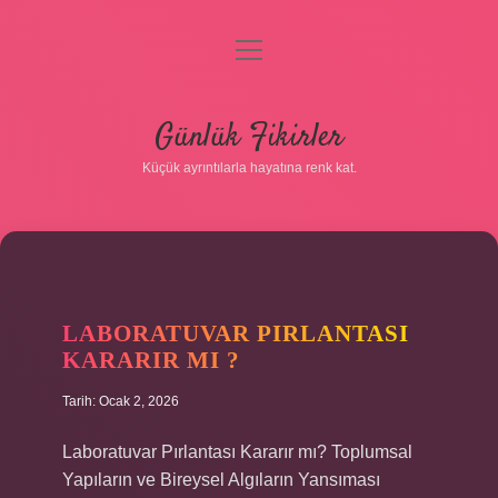
menüyü
aç
Anasayfa
Günlük Fikirler
Gizlilik Politikası
Küçük ayrıntılarla hayatına renk kat.
Yasal Uyarı
Hakkımızda
LABORATUVAR PIRLANTASI
KARARIR MI ?
Tarih: Ocak 2, 2026
Laboratuvar Pırlantası Kararır mı? Toplumsal
Yapıların ve Bireysel Algıların Yansıması