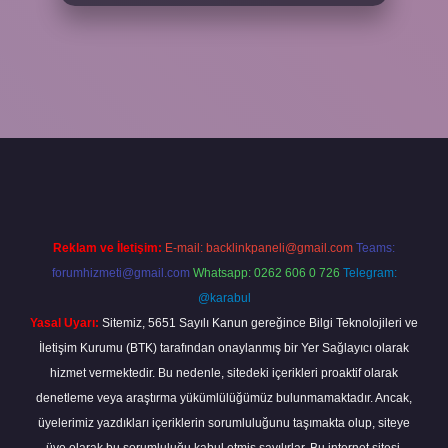
ella.casino/
Reklam ve İletişim:
E-mail:
backlinkpaneli@gmail.com
Teams:
forumhizmeti@gmail.com
Whatsapp: 0262 606 0 726
Telegram:
@karabul
Yasal Uyarı:
Sitemiz, 5651 Sayılı Kanun gereğince Bilgi Teknolojileri ve
İletişim Kurumu (BTK) tarafından onaylanmış bir Yer Sağlayıcı olarak
hizmet vermektedir. Bu nedenle, sitedeki içerikleri proaktif olarak
denetleme veya araştırma yükümlülüğümüz bulunmamaktadır. Ancak,
üyelerimiz yazdıkları içeriklerin sorumluluğunu taşımakta olup, siteye