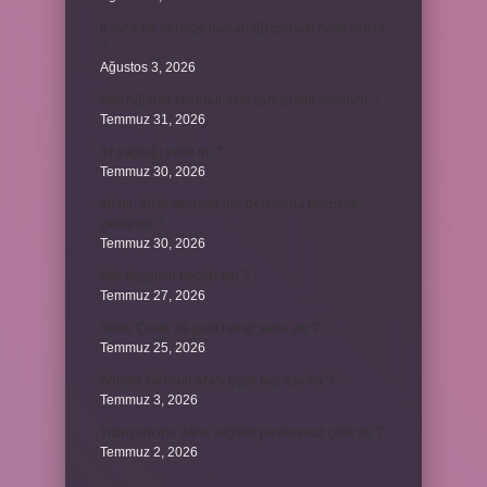
6 aylık bir bebeğe balkabağı çorbası nasıl yapılır
?
Ağustos 3, 2026
Sen Ağlama İstanbul’daki şarkıyı kim söylüyor ?
Temmuz 31, 2026
Itır yaprağı yenir mi ?
Temmuz 30, 2026
40 bin İhlâs okurken her defasında besmele
çekilir mi ?
Temmuz 30, 2026
Aşk duygusu neden var ?
Temmuz 27, 2026
Tanju Çolak 39 golü hangi sene attı ?
Temmuz 25, 2026
Ankara Giresun arası uçak kaç dakika ?
Temmuz 3, 2026
Titanyum mu daha sağlam paslanmaz çelik mi ?
Temmuz 2, 2026