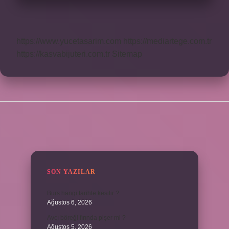
https://www.yucetasarim.com
https://mediartege.com.tr
https://kasvabijuteri.com.tr
Sitemap
SIDEBAR
SON YAZILAR
Burs hangi tarihte kesilir ?
Ağustos 6, 2026
Avcı böreği fırında pişer mi ?
Ağustos 5, 2026