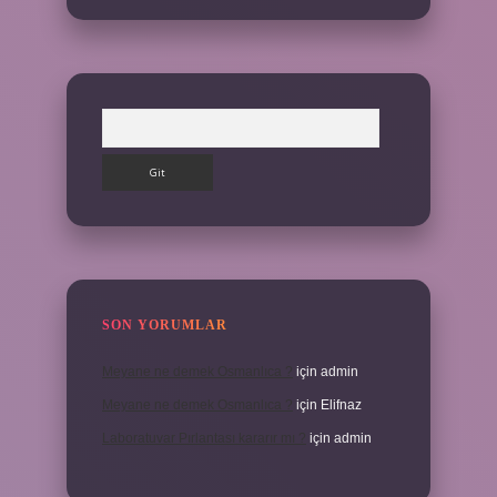
Arama
SON YORUMLAR
Meyane ne demek Osmanlıca ?
için
admin
Meyane ne demek Osmanlıca ?
için
Elifnaz
Laboratuvar Pırlantası kararır mı ?
için
admin