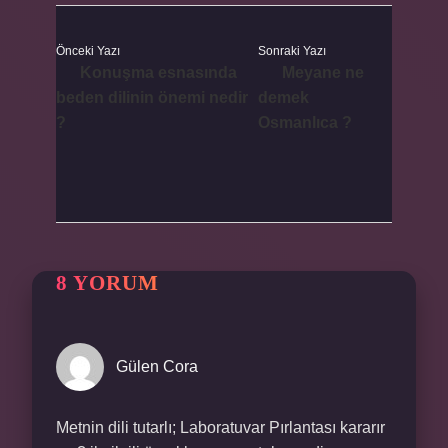
Önceki Yazı
Sonraki Yazı
Konuşma esnasında
Meyane ne
beden dilinin önemi nedir
demek
?
Osmanlıca ?
8 YORUM
Gülen Cora
Metnin dili tutarlı; Laboratuvar Pırlantası kararır