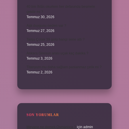
40 bin İhlâs okurken her defasında besmele
çekilir mi ?
Temmuz 30, 2026
Aşk duygusu neden var ?
Temmuz 27, 2026
Tanju Çolak 39 golü hangi sene attı ?
Temmuz 25, 2026
Ankara Giresun arası uçak kaç dakika ?
Temmuz 3, 2026
Titanyum mu daha sağlam paslanmaz çelik mi ?
Temmuz 2, 2026
SON YORUMLAR
Meyane ne demek Osmanlıca ?
için
admin