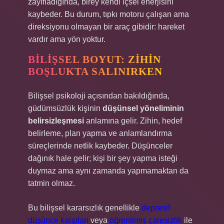
zayıfladığında, birey kendi içsel enerjisini
kaybeder. Bu durum, tıpkı motoru çalışan ama
direksiyonu olmayan bir araç gibidir: hareket
vardır ama yön yoktur.
BILIŞSEL BOYUT: ZIHIN
BOŞLUKTA SALINIRKEN
Bilişsel psikoloji açısından bakıldığında,
güdümsüzlük kişinin
düşünsel yöneliminin
belirsizleşmesi
anlamına gelir. Zihin, hedef
belirleme, plan yapma ve anlamlandırma
süreçlerinde netlik kaybeder. Düşünceler
dağınık hale gelir; kişi bir şey yapma isteği
duymaz ama aynı zamanda yapmamaktan da
tatmin olmaz.
Bu bilişsel kararsızlık genellikle
depresif
düşünce kalıpları
veya
öğrenilmiş çaresizlik
ile