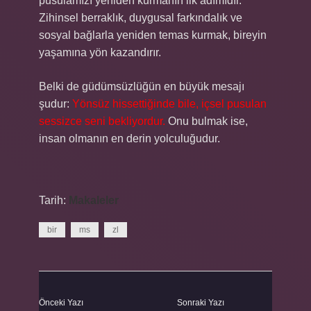
pusulamızı yeniden kurmanın ilk adımıdır.
Zihinsel berraklık, duygusal farkındalık ve
sosyal bağlarla yeniden temas kurmak, bireyin
yaşamına yön kazandırır.
Belki de güdümsüzlüğün en büyük mesajı
şudur:
Yönsüz hissettiğinde bile, içsel pusulan
sessizce seni bekliyordur.
Onu bulmak ise,
insan olmanın en derin yolculuğudur.
Tarih:
Makaleler
bir
ms
zl
Önceki Yazı
Sonraki Yazı