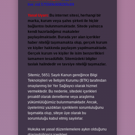
live:.cid.575569c608265c69
Yasal Uyarı:
Bu internet sitesi, herhangi bir
marka, kurum veya şahıs şirketi ile hiçbir
bağlantısı bulunmamaktadır. Sitede yalnızca
kendi hazırladığımız makaleler
paylaşılmaktadır. Burada yer alan içerikler
haber niteliği taşımamakta olup, gerçek kurum
ve kişiler hakkında paylaşım yapılmamaktadır.
Gerçek kurum ve kişiler ile isim benzerlikleri
tamamen tesadüfidir. Sitemizdeki bilgiler
taslak halindedir ve tavsiye niteliği taşımazlar.
Sitemiz, 5651 Sayılı Kanun gereğince Bilgi
Teknolojileri ve İletişim Kurumu (BTK) tarafından
onaylanmış bir Yer Sağlayıcı olarak hizmet
vermektedir. Bu nedenle, sitedeki içerikleri
proaktif olarak denetleme veya araştırma
yükümlülüğümüz bulunmamaktadır. Ancak,
üyelerimiz yazdıkları içeriklerin sorumluluğunu
taşımakta olup, siteye üye olarak bu
sorumluluğu kabul etmiş sayılırlar.
Hukuka ve yasal düzenlemelere aykırı olduğunu
düşündüğünüz içerikleri,