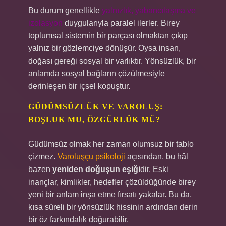
Bu durum genellikle
yalnızlık, yabancılaşma ve
izolasyon
duygularıyla paralel ilerler. Birey
toplumsal sistemin bir parçası olmaktan çıkıp
yalnız bir gözlemciye dönüşür. Oysa insan,
doğası gereği sosyal bir varlıktır. Yönsüzlük, bir
anlamda sosyal bağların çözülmesiyle
derinleşen bir içsel kopuştur.
GÜDÜMSÜZLÜK VE VAROLUŞ:
BOŞLUK MU, ÖZGÜRLÜK MÜ?
Güdümsüz olmak her zaman olumsuz bir tablo
çizmez.
Varoluşçu psikoloji
açısından, bu hâl
bazen
yeniden doğuşun eşiği
dir. Eski
inançlar, kimlikler, hedefler çözüldüğünde birey
yeni bir anlam inşa etme fırsatı yakalar. Bu da,
kısa süreli bir yönsüzlük hissinin ardından derin
bir öz farkındalık doğurabilir.