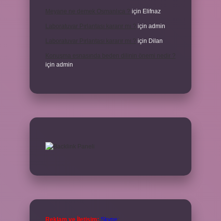
Meyane ne demek Osmanlıca ?
için
Elifnaz
Laboratuvar Pırlantası kararır mı ?
için
admin
Laboratuvar Pırlantası kararır mı ?
için
Dilan
Konuşma esnasında beden dilinin önemi nedir ?
için
admin
Reklam ve İletişim:
Skype: