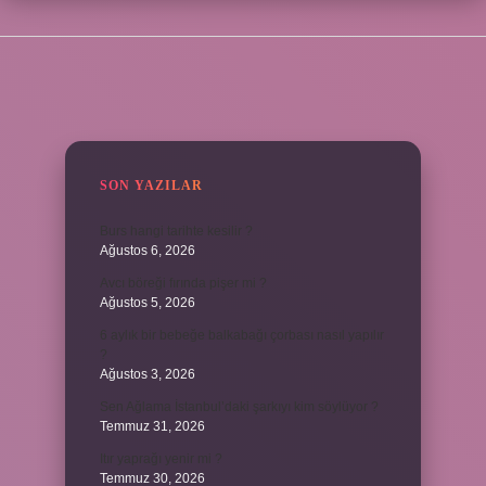
SIDEBAR
SON YAZILAR
Burs hangi tarihte kesilir ?
Ağustos 6, 2026
Avcı böreği fırında pişer mi ?
Ağustos 5, 2026
6 aylık bir bebeğe balkabağı çorbası nasıl yapılır
?
Ağustos 3, 2026
Sen Ağlama İstanbul’daki şarkıyı kim söylüyor ?
Temmuz 31, 2026
Itır yaprağı yenir mi ?
Temmuz 30, 2026