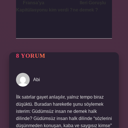
Fransa’ya
Ileri Goruşlu
Kapitülasyonu kim verdi ?
ne demek ?
8 YORUM
Abi
İlk satırlar gayet anlaşılır, yalnız tempo biraz
düşüktü. Buradan hareketle şunu söylemek
isterim: Güdümsüz insan ne demek halk
dilinde? Güdümsüz insan halk dilinde “sözlerini
düşünmeden konuşan, kaba ve saygısız kimse”