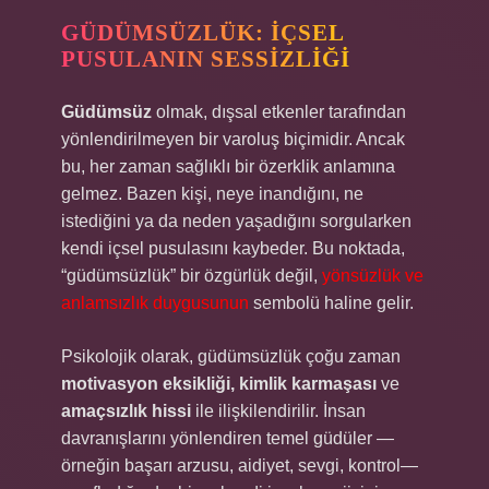
GÜDÜMSÜZLÜK: İÇSEL
PUSULANIN SESSIZLIĞI
Güdümsüz
olmak, dışsal etkenler tarafından
yönlendirilmeyen bir varoluş biçimidir. Ancak
bu, her zaman sağlıklı bir özerklik anlamına
gelmez. Bazen kişi, neye inandığını, ne
istediğini ya da neden yaşadığını sorgularken
kendi içsel pusulasını kaybeder. Bu noktada,
“güdümsüzlük” bir özgürlük değil,
yönsüzlük ve
anlamsızlık duygusunun
sembolü haline gelir.
Psikolojik olarak, güdümsüzlük çoğu zaman
motivasyon eksikliği, kimlik karmaşası
ve
amaçsızlık hissi
ile ilişkilendirilir. İnsan
davranışlarını yönlendiren temel güdüler —
örneğin başarı arzusu, aidiyet, sevgi, kontrol—