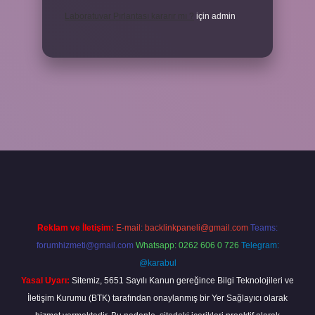
Laboratuvar Pırlantası kararır mı ?
için
admin
la.casino/
Reklam ve İletişim:
E-mail:
backlinkpaneli@gmail.com
Teams:
forumhizmeti@gmail.com
Whatsapp: 0262 606 0 726
Telegram:
@karabul
Yasal Uyarı:
Sitemiz, 5651 Sayılı Kanun gereğince Bilgi Teknolojileri ve
İletişim Kurumu (BTK) tarafından onaylanmış bir Yer Sağlayıcı olarak