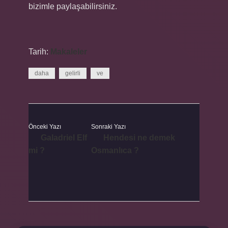
bizimle paylaşabilirsiniz.
Tarih:
Makaleler
daha
gelirli
ve
Önceki Yazı
Sonraki Yazı
Galadriel Elf
Hendesi ne demek
mi ?
Osmanlıca ?