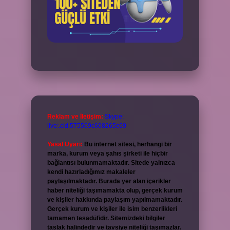
Reklam ve İletişim:
Skype:
live:.cid.575569c608265c69
Yasal Uyarı:
Bu internet sitesi, herhangi bir
marka, kurum veya şahıs şirketi ile hiçbir
bağlantısı bulunmamaktadır. Sitede yalnızca
kendi hazırladığımız makaleler
paylaşılmaktadır. Burada yer alan içerikler
haber niteliği taşımamakta olup, gerçek kurum
ve kişiler hakkında paylaşım yapılmamaktadır.
Gerçek kurum ve kişiler ile isim benzerlikleri
tamamen tesadüfidir. Sitemizdeki bilgiler
taslak halindedir ve tavsiye niteliği taşımazlar.