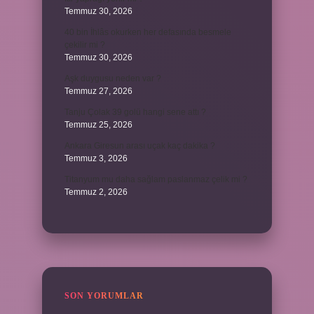
Temmuz 30, 2026
40 bin İhlâs okurken her defasında besmele
çekilir mi ?
Temmuz 30, 2026
Aşk duygusu neden var ?
Temmuz 27, 2026
Tanju Çolak 39 golü hangi sene attı ?
Temmuz 25, 2026
Ankara Giresun arası uçak kaç dakika ?
Temmuz 3, 2026
Titanyum mu daha sağlam paslanmaz çelik mi ?
Temmuz 2, 2026
SON YORUMLAR