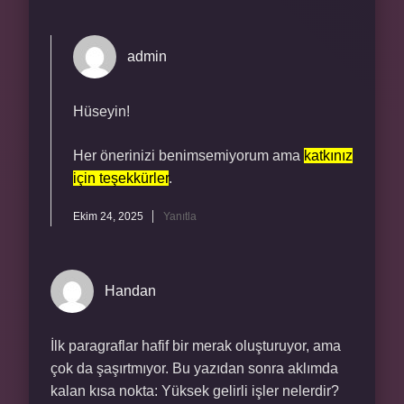
admin
Hüseyin!
Her önerinizi benimsemiyorum ama
katkınız
için teşekkürler
.
Ekim 24, 2025
Yanıtla
Handan
İlk paragraflar hafif bir merak oluşturuyor, ama
çok da şaşırtmıyor. Bu yazıdan sonra aklımda
kalan kısa nokta: Yüksek gelirli işler nelerdir?