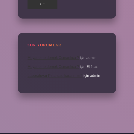
SON YORUMLAR
Meyane ne demek Osmanlıca ?
için
admin
Meyane ne demek Osmanlıca ?
için
Elifnaz
Laboratuvar Pırlantası kararır mı ?
için
admin