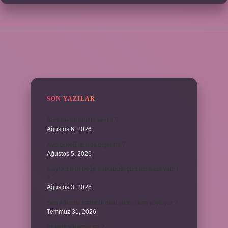
SIDEBAR
SON YAZILAR
Burs hangi tarihte kesilir ?
Ağustos 6, 2026
Avcı böreği fırında pişer mi ?
Ağustos 5, 2026
6 aylık bir bebeğe balkabağı çorbası nasıl yapılır
?
Ağustos 3, 2026
Sen Ağlama İstanbul’daki şarkıyı kim söylüyor ?
Temmuz 31, 2026
Itır yaprağı yenir mi ?