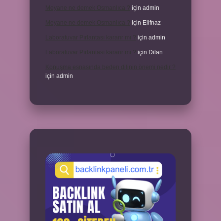
Meyane ne demek Osmanlıca ?
için
admin
Meyane ne demek Osmanlıca ?
için
Elifnaz
Laboratuvar Pırlantası kararır mı ?
için
admin
Laboratuvar Pırlantası kararır mı ?
için
Dilan
Konuşma esnasında beden dilinin önemi nedir ?
için
admin