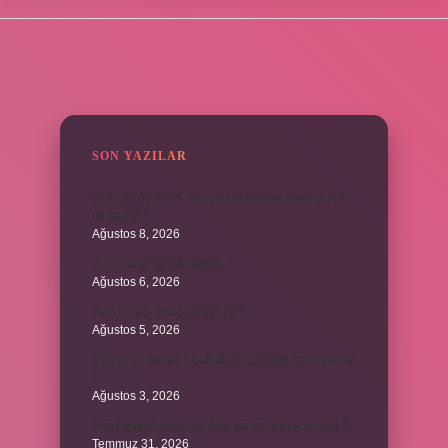
SIDEBAR
SON YAZILAR
Turkcell’de 2025 yılında hat üstüne alma ücreti
ne kadar ?
Ağustos 8, 2026
Burs hangi tarihte kesilir ?
Ağustos 6, 2026
Avcı böreği fırında pişer mi ?
Ağustos 5, 2026
6 aylık bir bebeğe balkabağı çorbası nasıl yapılır
?
Ağustos 3, 2026
Sen Ağlama İstanbul’daki şarkıyı kim söylüyor ?
Temmuz 31, 2026