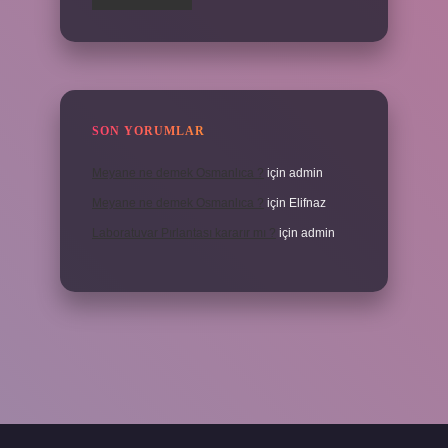
SON YORUMLAR
Meyane ne demek Osmanlıca ?
için
admin
Meyane ne demek Osmanlıca ?
için
Elifnaz
Laboratuvar Pırlantası kararır mı ?
için
admin
.casino/