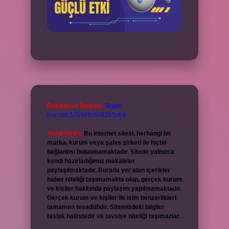
Reklam ve İletişim:
Skype:
live:.cid.575569c608265c69
Yasal Uyarı:
Bu internet sitesi, herhangi bir
marka, kurum veya şahıs şirketi ile hiçbir
bağlantısı bulunmamaktadır. Sitede yalnızca
kendi hazırladığımız makaleler
paylaşılmaktadır. Burada yer alan içerikler
haber niteliği taşımamakta olup, gerçek kurum
ve kişiler hakkında paylaşım yapılmamaktadır.
Gerçek kurum ve kişiler ile isim benzerlikleri
tamamen tesadüfidir. Sitemizdeki bilgiler
taslak halindedir ve tavsiye niteliği taşımazlar.