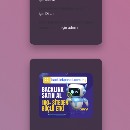
Laboratuvar Pırlantası kararır mı ?
için
Dilan
Konuşma esnasında beden dilinin
önemi nedir ?
için
admin