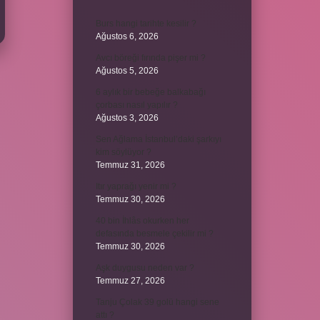
Burs hangi tarihte kesilir ?
Ağustos 6, 2026
Avcı böreği fırında pişer mi ?
Ağustos 5, 2026
6 aylık bir bebeğe balkabağı
çorbası nasıl yapılır ?
Ağustos 3, 2026
Sen Ağlama İstanbul’daki şarkıyı
kim söylüyor ?
Temmuz 31, 2026
Itır yaprağı yenir mi ?
Temmuz 30, 2026
40 bin İhlâs okurken her
defasında besmele çekilir mi ?
Temmuz 30, 2026
Aşk duygusu neden var ?
Temmuz 27, 2026
Tanju Çolak 39 golü hangi sene
attı ?