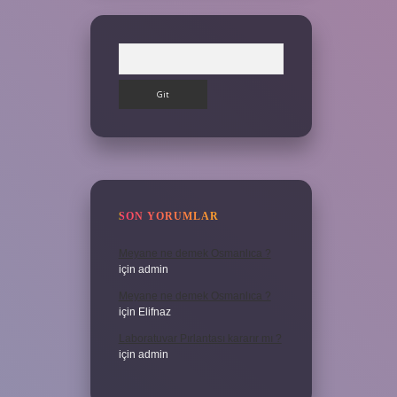
Arama
SON YORUMLAR
Meyane ne demek Osmanlıca ?
için
admin
Meyane ne demek Osmanlıca ?
için
Elifnaz
Laboratuvar Pırlantası kararır mı ?
için
admin