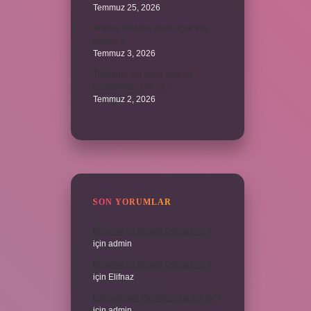
Temmuz 25, 2026
Ankara Giresun arası uçak kaç
dakika ?
Temmuz 3, 2026
Titanyum mu daha sağlam
paslanmaz çelik mi ?
Temmuz 2, 2026
SON YORUMLAR
Meyane ne demek Osmanlıca ?
için
admin
Meyane ne demek Osmanlıca ?
için
Elifnaz
Laboratuvar Pırlantası kararır mı ?
için
admin