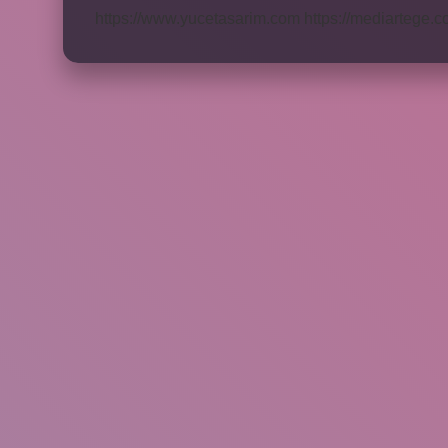
https://www.yucetasarim.com
https://mediartege.c