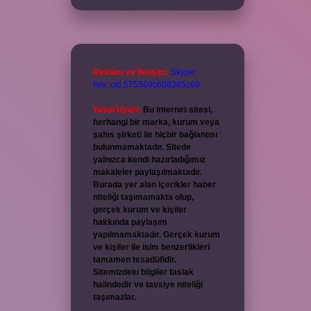
Reklam ve İletişim:
Skype:
live:.cid.575569c608265c69
Yasal Uyarı:
Bu internet sitesi,
herhangi bir marka, kurum veya
şahıs şirketi ile hiçbir bağlantısı
bulunmamaktadır. Sitede
yalnızca kendi hazırladığımız
makaleler paylaşılmaktadır.
Burada yer alan içerikler haber
niteliği taşımamakta olup,
gerçek kurum ve kişiler
hakkında paylaşım
yapılmamaktadır. Gerçek kurum
ve kişiler ile isim benzerlikleri
tamamen tesadüfidir.
Sitemizdeki bilgiler taslak
halindedir ve tavsiye niteliği
taşımazlar.