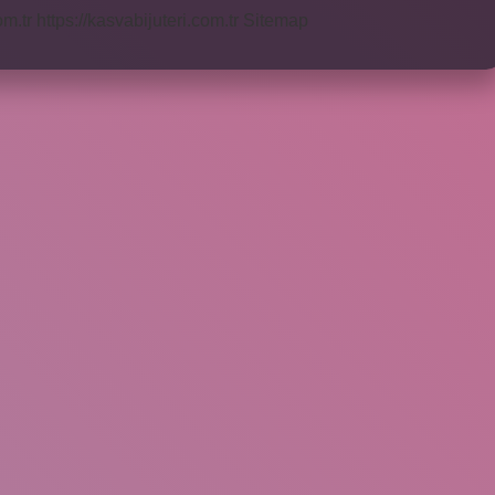
om.tr
https://kasvabijuteri.com.tr
Sitemap