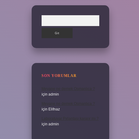
Arama
SON YORUMLAR
Meyane ne demek Osmanlıca ?
için
admin
Meyane ne demek Osmanlıca ?
için
Elifnaz
Laboratuvar Pırlantası kararır mı ?
için
admin