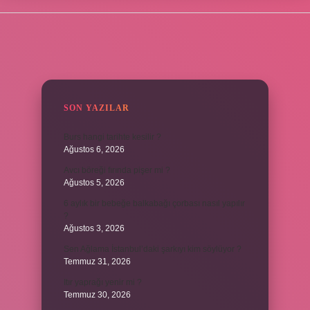
SIDEBAR
SON YAZILAR
Burs hangi tarihte kesilir ?
Ağustos 6, 2026
Avcı böreği fırında pişer mi ?
Ağustos 5, 2026
6 aylık bir bebeğe balkabağı çorbası nasıl yapılır
?
Ağustos 3, 2026
Sen Ağlama İstanbul’daki şarkıyı kim söylüyor ?
Temmuz 31, 2026
Itır yaprağı yenir mi ?
Temmuz 30, 2026