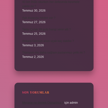
40 bin İhlâs okurken her defasında besmele
çekilir mi ?
Temmuz 30, 2026
Aşk duygusu neden var ?
Temmuz 27, 2026
Tanju Çolak 39 golü hangi sene attı ?
Temmuz 25, 2026
Ankara Giresun arası uçak kaç dakika ?
Temmuz 3, 2026
Titanyum mu daha sağlam paslanmaz çelik mi ?
Temmuz 2, 2026
SON YORUMLAR
Meyane ne demek Osmanlıca ?
için
admin