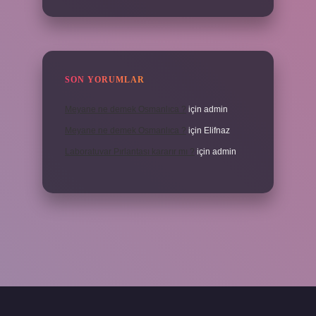
SON YORUMLAR
Meyane ne demek Osmanlıca ?
için
admin
Meyane ne demek Osmanlıca ?
için
Elifnaz
Laboratuvar Pırlantası kararır mı ?
için
admin
a.casino/