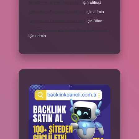
Meyane ne demek Osmanlıca ?
için
Elifnaz
Laboratuvar Pırlantası kararır mı ?
için
admin
Laboratuvar Pırlantası kararır mı ?
için
Dilan
Konuşma esnasında beden dilinin önemi nedir ?
için
admin