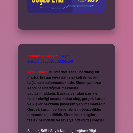
Reklam ve İletişim:
Skype:
live:.cid.575569c608265c69
Yasal Uyarı:
Bu internet sitesi, herhangi bir
marka, kurum veya şahıs şirketi ile hiçbir
bağlantısı bulunmamaktadır. Sitede yalnızca
kendi hazırladığımız makaleler
paylaşılmaktadır. Burada yer alan içerikler
haber niteliği taşımamakta olup, gerçek kurum
ve kişiler hakkında paylaşım yapılmamaktadır.
Gerçek kurum ve kişiler ile isim benzerlikleri
tamamen tesadüfidir. Sitemizdeki bilgiler
taslak halindedir ve tavsiye niteliği taşımazlar.
Sitemiz, 5651 Sayılı Kanun gereğince Bilgi