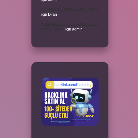
Laboratuvar Pırlantası kararır mı ?
için
Dilan
Konuşma esnasında beden dilinin
önemi nedir ?
için
admin