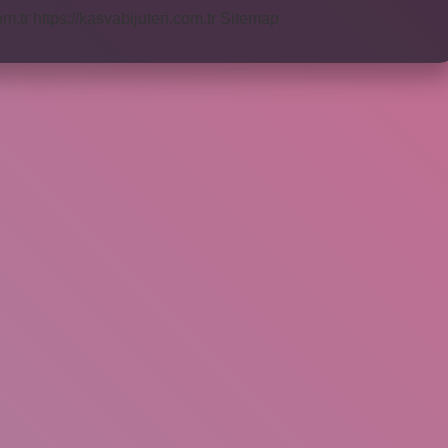
om.tr
https://kasvabijuteri.com.tr
Sitemap