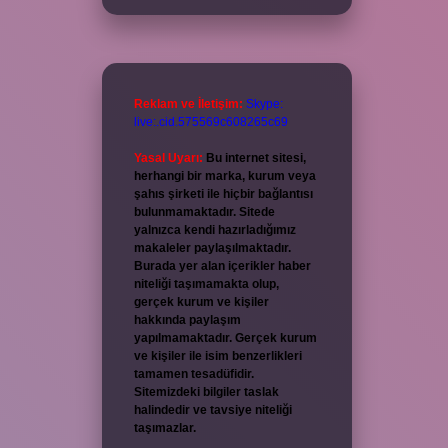
Reklam ve İletişim:
Skype:
live:.cid.575569c608265c69
Yasal Uyarı:
Bu internet sitesi,
herhangi bir marka, kurum veya
şahıs şirketi ile hiçbir bağlantısı
bulunmamaktadır. Sitede
yalnızca kendi hazırladığımız
makaleler paylaşılmaktadır.
Burada yer alan içerikler haber
niteliği taşımamakta olup,
gerçek kurum ve kişiler
hakkında paylaşım
yapılmamaktadır. Gerçek kurum
ve kişiler ile isim benzerlikleri
tamamen tesadüfidir.
Sitemizdeki bilgiler taslak
halindedir ve tavsiye niteliği
taşımazlar.