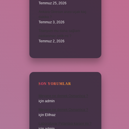
Temmuz 25, 2026
Ankara Giresun arası uçak kaç
dakika ?
Temmuz 3, 2026
Titanyum mu daha sağlam
paslanmaz çelik mi ?
Temmuz 2, 2026
SON YORUMLAR
Meyane ne demek Osmanlıca ?
için
admin
Meyane ne demek Osmanlıca ?
için
Elifnaz
Laboratuvar Pırlantası kararır mı ?
için
admin