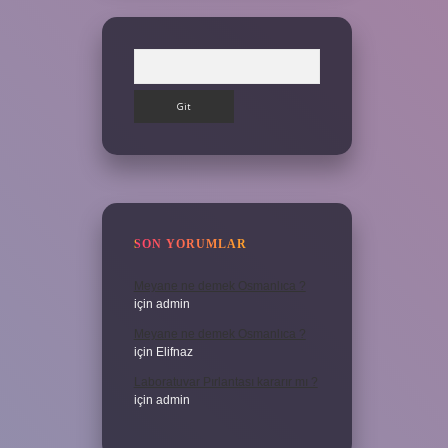
Arama
SON YORUMLAR
Meyane ne demek Osmanlıca ?
için
admin
Meyane ne demek Osmanlıca ?
için
Elifnaz
Laboratuvar Pırlantası kararır mı ?
için
admin