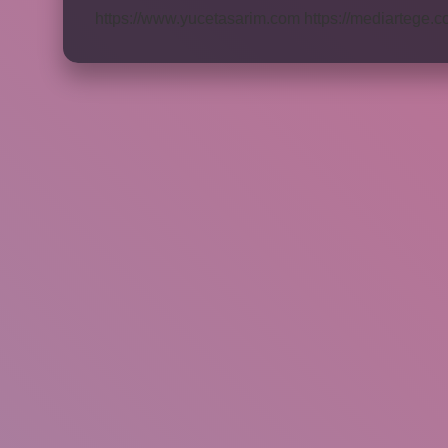
https://www.yucetasarim.com
https://mediartege.c