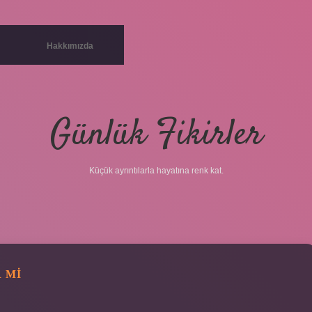
Hakkımızda
Günlük Fikirler
Küçük ayrıntılarla hayatına renk kat.
R MI