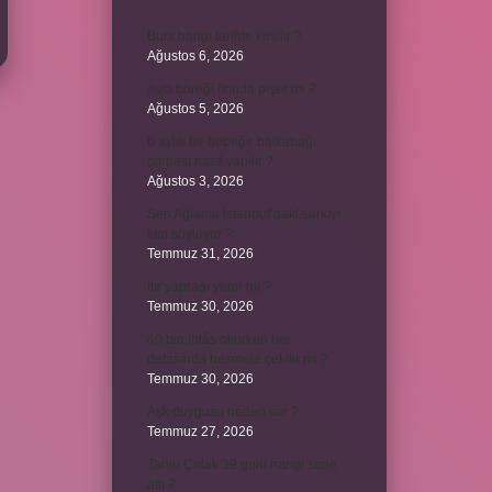
Burs hangi tarihte kesilir ?
Ağustos 6, 2026
Avcı böreği fırında pişer mi ?
Ağustos 5, 2026
6 aylık bir bebeğe balkabağı
çorbası nasıl yapılır ?
Ağustos 3, 2026
Sen Ağlama İstanbul’daki şarkıyı
kim söylüyor ?
Temmuz 31, 2026
Itır yaprağı yenir mi ?
Temmuz 30, 2026
40 bin İhlâs okurken her
defasında besmele çekilir mi ?
Temmuz 30, 2026
Aşk duygusu neden var ?
Temmuz 27, 2026
Tanju Çolak 39 golü hangi sene
attı ?