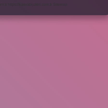
om.tr
https://kasvabijuteri.com.tr
Sitemap