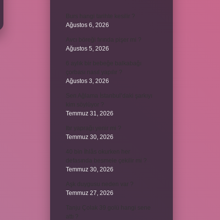
Burs hangi tarihte kesilir ?
Ağustos 6, 2026
Avcı böreği fırında pişer mi ?
Ağustos 5, 2026
6 aylık bir bebeğe balkabağı
çorbası nasıl yapılır ?
Ağustos 3, 2026
Sen Ağlama İstanbul’daki şarkıyı
kim söylüyor ?
Temmuz 31, 2026
Itır yaprağı yenir mi ?
Temmuz 30, 2026
40 bin İhlâs okurken her
defasında besmele çekilir mi ?
Temmuz 30, 2026
Aşk duygusu neden var ?
Temmuz 27, 2026
Tanju Çolak 39 golü hangi sene
attı ?