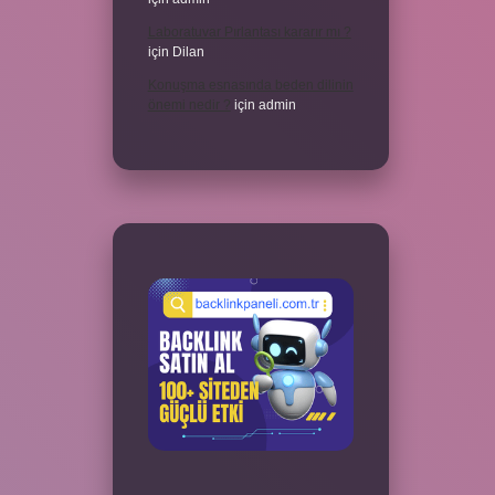
Laboratuvar Pırlantası kararır mı ?
için
Dilan
Konuşma esnasında beden dilinin
önemi nedir ?
için
admin