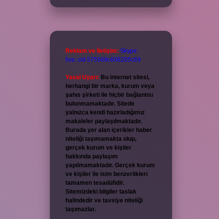
Reklam ve İletişim:
Skype:
live:.cid.575569c608265c69
Yasal Uyarı:
Bu internet sitesi,
herhangi bir marka, kurum veya
şahıs şirketi ile hiçbir bağlantısı
bulunmamaktadır. Sitede
yalnızca kendi hazırladığımız
makaleler paylaşılmaktadır.
Burada yer alan içerikler haber
niteliği taşımamakta olup,
gerçek kurum ve kişiler
hakkında paylaşım
yapılmamaktadır. Gerçek kurum
ve kişiler ile isim benzerlikleri
tamamen tesadüfidir.
Sitemizdeki bilgiler taslak
halindedir ve tavsiye niteliği
taşımazlar.