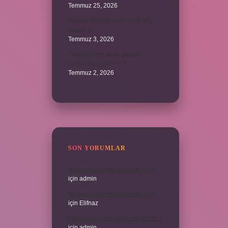
Temmuz 25, 2026
Ankara Giresun arası uçak kaç
dakika ?
Temmuz 3, 2026
Titanyum mu daha sağlam
paslanmaz çelik mi ?
Temmuz 2, 2026
SON YORUMLAR
Meyane ne demek Osmanlıca ?
için
admin
Meyane ne demek Osmanlıca ?
için
Elifnaz
Laboratuvar Pırlantası kararır mı ?
için
admin