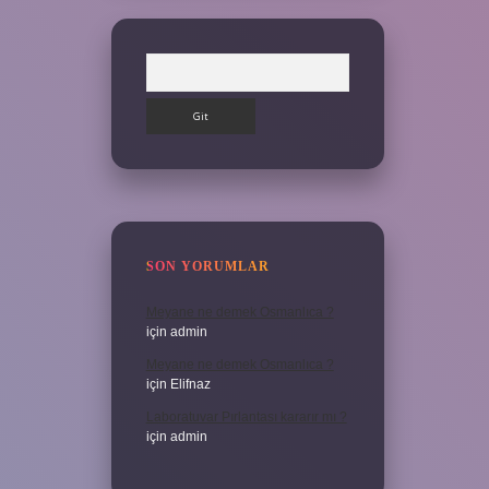
Arama
SON YORUMLAR
Meyane ne demek Osmanlıca ?
için
admin
Meyane ne demek Osmanlıca ?
için
Elifnaz
Laboratuvar Pırlantası kararır mı ?
için
admin