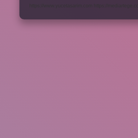
https://www.yucetasarim.com
https://mediartege.c