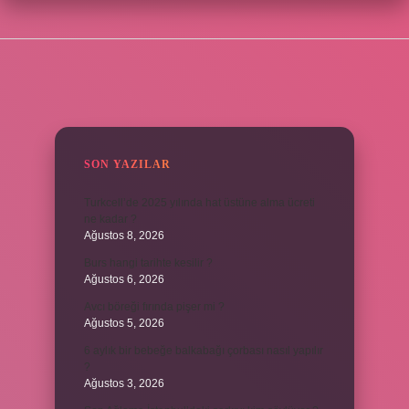
SIDEBAR
SON YAZILAR
Turkcell’de 2025 yılında hat üstüne alma ücreti
ne kadar ?
Ağustos 8, 2026
Burs hangi tarihte kesilir ?
Ağustos 6, 2026
Avcı böreği fırında pişer mi ?
Ağustos 5, 2026
6 aylık bir bebeğe balkabağı çorbası nasıl yapılır
?
Ağustos 3, 2026