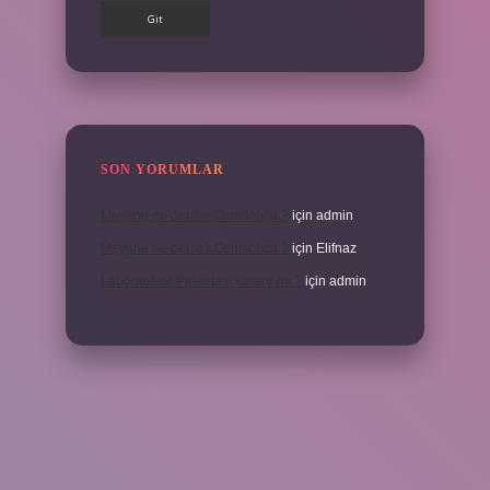
SON YORUMLAR
Meyane ne demek Osmanlıca ?
için
admin
Meyane ne demek Osmanlıca ?
için
Elifnaz
Laboratuvar Pırlantası kararır mı ?
için
admin