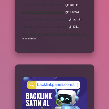
Meyane ne demek Osmanlıca ?
için
admin
Meyane ne demek Osmanlıca ?
için
Elifnaz
Laboratuvar Pırlantası kararır mı ?
için
admin
Laboratuvar Pırlantası kararır mı ?
için
Dilan
Konuşma esnasında beden dilinin önemi nedir ?
için
admin