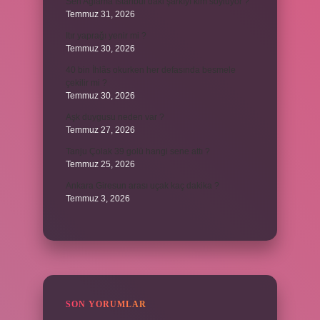
Sen Ağlama İstanbul’daki şarkıyı kim söylüyor ?
Temmuz 31, 2026
Itır yaprağı yenir mi ?
Temmuz 30, 2026
40 bin İhlâs okurken her defasında besmele
çekilir mi ?
Temmuz 30, 2026
Aşk duygusu neden var ?
Temmuz 27, 2026
Tanju Çolak 39 golü hangi sene attı ?
Temmuz 25, 2026
Ankara Giresun arası uçak kaç dakika ?
Temmuz 3, 2026
SON YORUMLAR