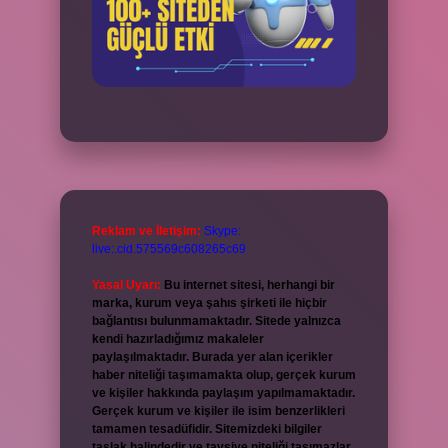
Reklam ve İletişim:
Skype:
live:.cid.575569c608265c69
Yasal Uyarı:
Bu internet sitesi, herhangi bir
marka, kurum veya şahıs şirketi ile hiçbir
bağlantısı bulunmamaktadır. Sitede yalnızca
kendi hazırladığımız makaleler
paylaşılmaktadır. Burada yer alan içerikler
haber niteliği taşımamakta olup, gerçek kurum
ve kişiler hakkında paylaşım yapılmamaktadır.
Gerçek kurum ve kişiler ile isim benzerlikleri
tamamen tesadüfidir. Sitemizdeki bilgiler
taslak halindedir ve tavsiye niteliği taşımazlar.