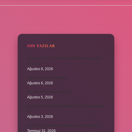
SIDEBAR
SON YAZILAR
Turkcell’de 2025 yılında hat üstüne alma ücreti
ne kadar ?
Ağustos 8, 2026
Burs hangi tarihte kesilir ?
Ağustos 6, 2026
Avcı böreği fırında pişer mi ?
Ağustos 5, 2026
6 aylık bir bebeğe balkabağı çorbası nasıl yapılır
?
Ağustos 3, 2026
Sen Ağlama İstanbul’daki şarkıyı kim söylüyor ?
Temmuz 31, 2026