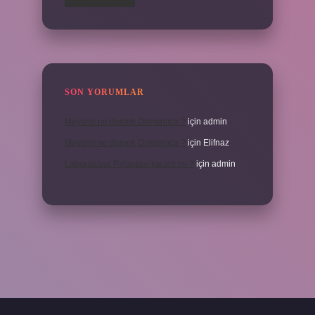
SON YORUMLAR
Meyane ne demek Osmanlıca ?
için
admin
Meyane ne demek Osmanlıca ?
için
Elifnaz
Laboratuvar Pırlantası kararır mı ?
için
admin
a.casino/