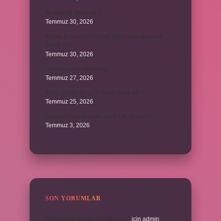
Itır yaprağı yenir mi ?
Temmuz 30, 2026
40 bin İhlâs okurken her defasında besmele
çekilir mi ?
Temmuz 30, 2026
Aşk duygusu neden var ?
Temmuz 27, 2026
Tanju Çolak 39 golü hangi sene attı ?
Temmuz 25, 2026
Ankara Giresun arası uçak kaç dakika ?
Temmuz 3, 2026
SON YORUMLAR
Meyane ne demek Osmanlıca ?
için
admin