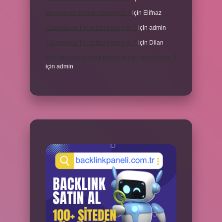
Meyane ne demek Osmanlıca ?
için
Elifnaz
Laboratuvar Pırlantası kararır mı ?
için
admin
Laboratuvar Pırlantası kararır mı ?
için
Dilan
Konuşma esnasında beden dilinin önemi nedir ?
için
admin