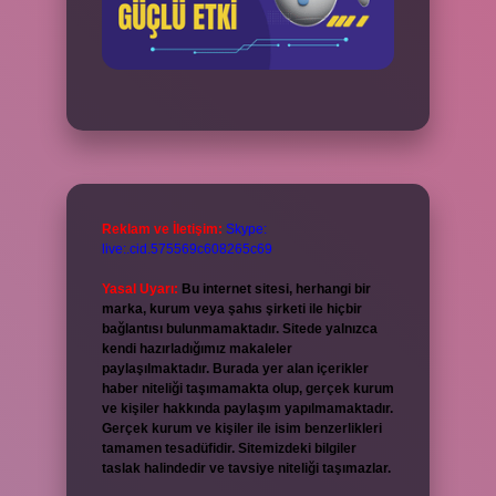
Reklam ve İletişim:
Skype:
live:.cid.575569c608265c69
Yasal Uyarı:
Bu internet sitesi, herhangi bir
marka, kurum veya şahıs şirketi ile hiçbir
bağlantısı bulunmamaktadır. Sitede yalnızca
kendi hazırladığımız makaleler
paylaşılmaktadır. Burada yer alan içerikler
haber niteliği taşımamakta olup, gerçek kurum
ve kişiler hakkında paylaşım yapılmamaktadır.
Gerçek kurum ve kişiler ile isim benzerlikleri
tamamen tesadüfidir. Sitemizdeki bilgiler
taslak halindedir ve tavsiye niteliği taşımazlar.