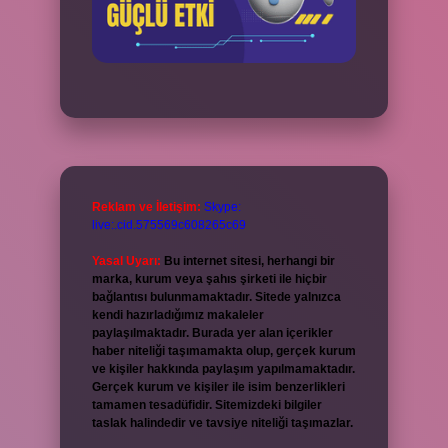
Reklam ve İletişim:
Skype:
live:.cid.575569c608265c69
Yasal Uyarı:
Bu internet sitesi, herhangi bir
marka, kurum veya şahıs şirketi ile hiçbir
bağlantısı bulunmamaktadır. Sitede yalnızca
kendi hazırladığımız makaleler
paylaşılmaktadır. Burada yer alan içerikler
haber niteliği taşımamakta olup, gerçek kurum
ve kişiler hakkında paylaşım yapılmamaktadır.
Gerçek kurum ve kişiler ile isim benzerlikleri
tamamen tesadüfidir. Sitemizdeki bilgiler
taslak halindedir ve tavsiye niteliği taşımazlar.