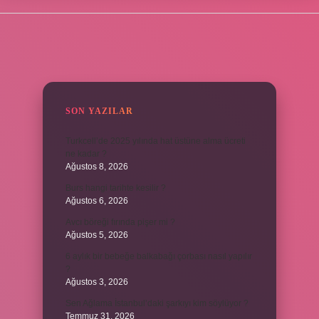
SIDEBAR
SON YAZILAR
Turkcell’de 2025 yılında hat üstüne alma ücreti
ne kadar ?
Ağustos 8, 2026
Burs hangi tarihte kesilir ?
Ağustos 6, 2026
Avcı böreği fırında pişer mi ?
Ağustos 5, 2026
6 aylık bir bebeğe balkabağı çorbası nasıl yapılır
?
Ağustos 3, 2026
Sen Ağlama İstanbul’daki şarkıyı kim söylüyor ?
Temmuz 31, 2026