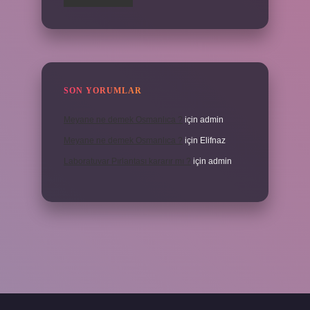
SON YORUMLAR
Meyane ne demek Osmanlıca ?
için
admin
Meyane ne demek Osmanlıca ?
için
Elifnaz
Laboratuvar Pırlantası kararır mı ?
için
admin
a.casino/