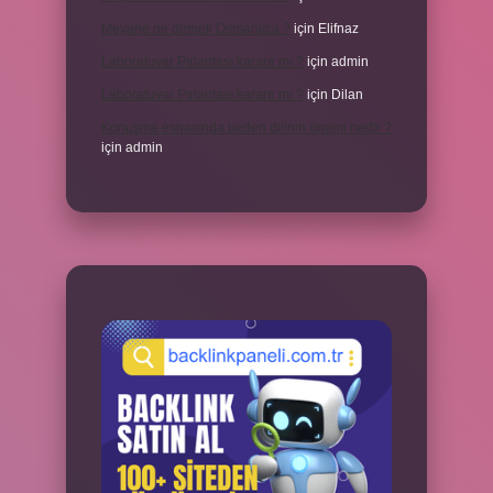
Meyane ne demek Osmanlıca ?
için
Elifnaz
Laboratuvar Pırlantası kararır mı ?
için
admin
Laboratuvar Pırlantası kararır mı ?
için
Dilan
Konuşma esnasında beden dilinin önemi nedir ?
için
admin