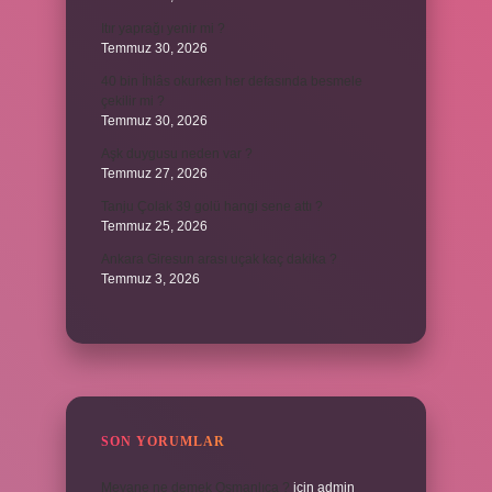
Itır yaprağı yenir mi ?
Temmuz 30, 2026
40 bin İhlâs okurken her defasında besmele
çekilir mi ?
Temmuz 30, 2026
Aşk duygusu neden var ?
Temmuz 27, 2026
Tanju Çolak 39 golü hangi sene attı ?
Temmuz 25, 2026
Ankara Giresun arası uçak kaç dakika ?
Temmuz 3, 2026
SON YORUMLAR
Meyane ne demek Osmanlıca ?
için
admin