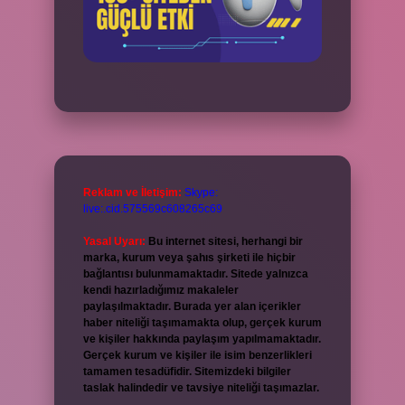
Reklam ve İletişim:
Skype:
live:.cid.575569c608265c69
Yasal Uyarı:
Bu internet sitesi, herhangi bir
marka, kurum veya şahıs şirketi ile hiçbir
bağlantısı bulunmamaktadır. Sitede yalnızca
kendi hazırladığımız makaleler
paylaşılmaktadır. Burada yer alan içerikler
haber niteliği taşımamakta olup, gerçek kurum
ve kişiler hakkında paylaşım yapılmamaktadır.
Gerçek kurum ve kişiler ile isim benzerlikleri
tamamen tesadüfidir. Sitemizdeki bilgiler
taslak halindedir ve tavsiye niteliği taşımazlar.