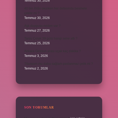
Temmuz 30, 2026
40 bin İhlâs okurken her defasında besmele
çekilir mi ?
Temmuz 30, 2026
Aşk duygusu neden var ?
Temmuz 27, 2026
Tanju Çolak 39 golü hangi sene attı ?
Temmuz 25, 2026
Ankara Giresun arası uçak kaç dakika ?
Temmuz 3, 2026
Titanyum mu daha sağlam paslanmaz çelik mi ?
Temmuz 2, 2026
SON YORUMLAR