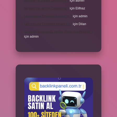
Meyane ne demek Osmanlıca ?
için
admin
Meyane ne demek Osmanlıca ?
için
Elifnaz
Laboratuvar Pırlantası kararır mı ?
için
admin
Laboratuvar Pırlantası kararır mı ?
için
Dilan
Konuşma esnasında beden dilinin önemi nedir ?
için
admin