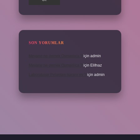
SON YORUMLAR
Meyane ne demek Osmanlıca ?
için
admin
Meyane ne demek Osmanlıca ?
için
Elifnaz
Laboratuvar Pırlantası kararır mı ?
için
admin
a.casino/