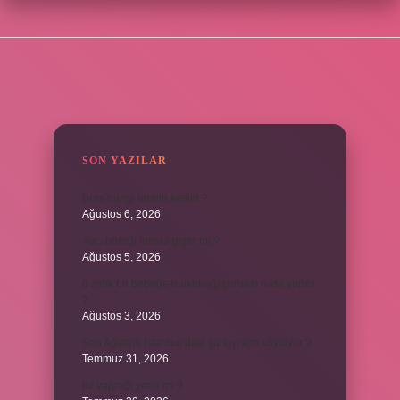
SIDEBAR
SON YAZILAR
Burs hangi tarihte kesilir ?
Ağustos 6, 2026
Avcı böreği fırında pişer mi ?
Ağustos 5, 2026
6 aylık bir bebeğe balkabağı çorbası nasıl yapılır
?
Ağustos 3, 2026
Sen Ağlama İstanbul’daki şarkıyı kim söylüyor ?
Temmuz 31, 2026
Itır yaprağı yenir mi ?