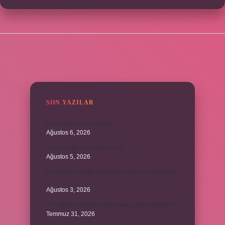
SIDEBAR
SON YAZILAR
Burs hangi tarihte kesilir ?
Ağustos 6, 2026
Avcı böreği fırında pişer mi ?
Ağustos 5, 2026
6 aylık bir bebeğe balkabağı çorbası nasıl yapılır
?
Ağustos 3, 2026
Sen Ağlama İstanbul’daki şarkıyı kim söylüyor ?
Temmuz 31, 2026