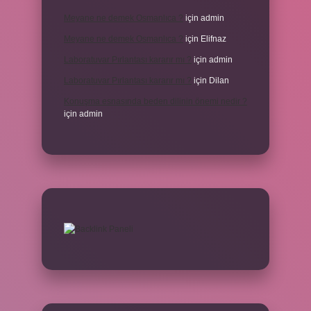
Meyane ne demek Osmanlıca ?
için
admin
Meyane ne demek Osmanlıca ?
için
Elifnaz
Laboratuvar Pırlantası kararır mı ?
için
admin
Laboratuvar Pırlantası kararır mı ?
için
Dilan
Konuşma esnasında beden dilinin önemi nedir ?
için
admin