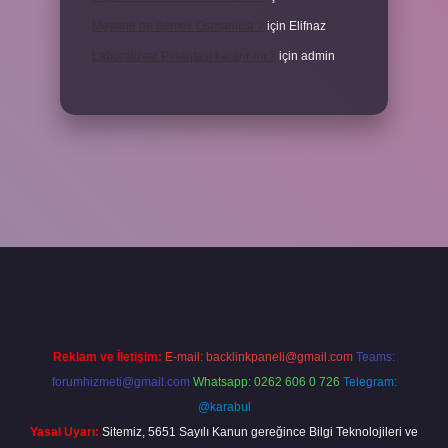
Meyane ne demek Osmanlıca ?
için
Elifnaz
Laboratuvar Pırlantası kararır mı ?
için
admin
a.casino/
Reklam ve İletişim:
E-mail:
backlinkpaneli@gmail.com
Teams:
forumhizmeti@gmail.com
Whatsapp: 0262 606 0 726
Telegram:
@karabul
Yasal Uyarı:
Sitemiz, 5651 Sayılı Kanun gereğince Bilgi Teknolojileri ve