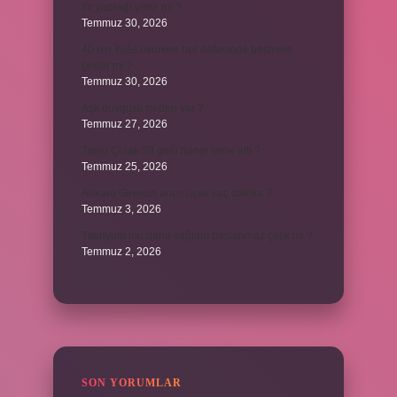
Itır yaprağı yenir mi ?
Temmuz 30, 2026
40 bin İhlâs okurken her defasında besmele
çekilir mi ?
Temmuz 30, 2026
Aşk duygusu neden var ?
Temmuz 27, 2026
Tanju Çolak 39 golü hangi sene attı ?
Temmuz 25, 2026
Ankara Giresun arası uçak kaç dakika ?
Temmuz 3, 2026
Titanyum mu daha sağlam paslanmaz çelik mi ?
Temmuz 2, 2026
SON YORUMLAR