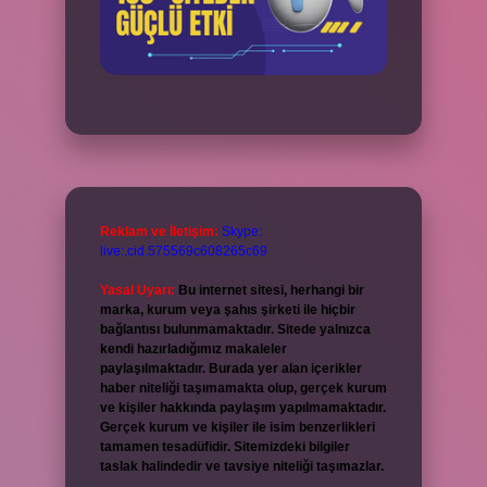
Reklam ve İletişim:
Skype:
live:.cid.575569c608265c69
Yasal Uyarı:
Bu internet sitesi, herhangi bir
marka, kurum veya şahıs şirketi ile hiçbir
bağlantısı bulunmamaktadır. Sitede yalnızca
kendi hazırladığımız makaleler
paylaşılmaktadır. Burada yer alan içerikler
haber niteliği taşımamakta olup, gerçek kurum
ve kişiler hakkında paylaşım yapılmamaktadır.
Gerçek kurum ve kişiler ile isim benzerlikleri
tamamen tesadüfidir. Sitemizdeki bilgiler
taslak halindedir ve tavsiye niteliği taşımazlar.