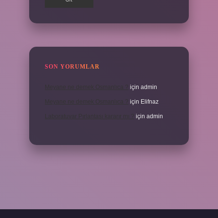
SON YORUMLAR
Meyane ne demek Osmanlıca ?
için
admin
Meyane ne demek Osmanlıca ?
için
Elifnaz
Laboratuvar Pırlantası kararır mı ?
için
admin
ps://piabella.casino/