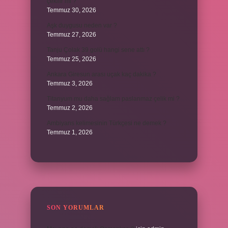
çekilir mi ?
Temmuz 30, 2026
Aşk duygusu neden var ?
Temmuz 27, 2026
Tanju Çolak 39 golü hangi sene attı ?
Temmuz 25, 2026
Ankara Giresun arası uçak kaç dakika ?
Temmuz 3, 2026
Titanyum mu daha sağlam paslanmaz çelik mi ?
Temmuz 2, 2026
Ambiyans kelimesinin Türkçesi ne demek ?
Temmuz 1, 2026
SON YORUMLAR