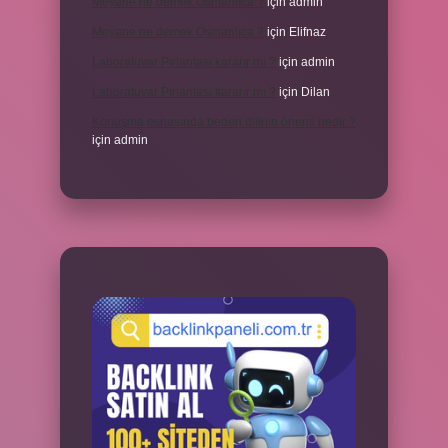
Meyane ne demek Osmanlıca ?
için
admin
Meyane ne demek Osmanlıca ?
için
Elifnaz
Laboratuvar Pırlantası kararır mı ?
için
admin
Laboratuvar Pırlantası kararır mı ?
için
Dilan
Konuşma esnasında beden dilinin önemi nedir ?
için
admin