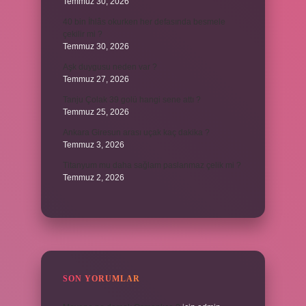
Temmuz 30, 2026
40 bin İhlâs okurken her defasında besmele
çekilir mi ?
Temmuz 30, 2026
Aşk duygusu neden var ?
Temmuz 27, 2026
Tanju Çolak 39 golü hangi sene attı ?
Temmuz 25, 2026
Ankara Giresun arası uçak kaç dakika ?
Temmuz 3, 2026
Titanyum mu daha sağlam paslanmaz çelik mi ?
Temmuz 2, 2026
SON YORUMLAR