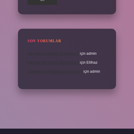
SON YORUMLAR
Meyane ne demek Osmanlıca ?
için
admin
Meyane ne demek Osmanlıca ?
için
Elifnaz
Laboratuvar Pırlantası kararır mı ?
için
admin
a.casino/