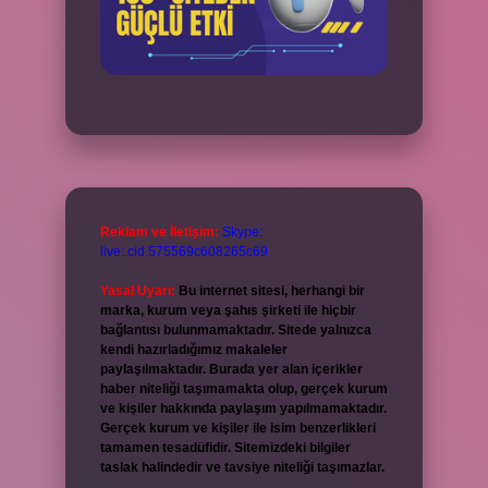
Reklam ve İletişim:
Skype:
live:.cid.575569c608265c69
Yasal Uyarı:
Bu internet sitesi, herhangi bir
marka, kurum veya şahıs şirketi ile hiçbir
bağlantısı bulunmamaktadır. Sitede yalnızca
kendi hazırladığımız makaleler
paylaşılmaktadır. Burada yer alan içerikler
haber niteliği taşımamakta olup, gerçek kurum
ve kişiler hakkında paylaşım yapılmamaktadır.
Gerçek kurum ve kişiler ile isim benzerlikleri
tamamen tesadüfidir. Sitemizdeki bilgiler
taslak halindedir ve tavsiye niteliği taşımazlar.