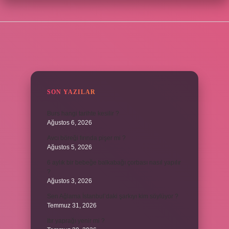
SIDEBAR
SON YAZILAR
Burs hangi tarihte kesilir ?
Ağustos 6, 2026
Avcı böreği fırında pişer mi ?
Ağustos 5, 2026
6 aylık bir bebeğe balkabağı çorbası nasıl yapılır
?
Ağustos 3, 2026
Sen Ağlama İstanbul’daki şarkıyı kim söylüyor ?
Temmuz 31, 2026
Itır yaprağı yenir mi ?