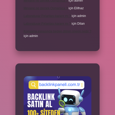
Meyane ne demek Osmanlıca ?
için
admin
Meyane ne demek Osmanlıca ?
için
Elifnaz
Laboratuvar Pırlantası kararır mı ?
için
admin
Laboratuvar Pırlantası kararır mı ?
için
Dilan
Konuşma esnasında beden dilinin önemi nedir ?
için
admin