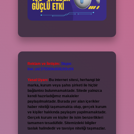
Reklam ve İletişim:
Skype:
live:.cid.575569c608265c69
Yasal Uyarı:
Bu internet sitesi, herhangi bir
marka, kurum veya şahıs şirketi ile hiçbir
bağlantısı bulunmamaktadır. Sitede yalnızca
kendi hazırladığımız makaleler
paylaşılmaktadır. Burada yer alan içerikler
haber niteliği taşımamakta olup, gerçek kurum
ve kişiler hakkında paylaşım yapılmamaktadır.
Gerçek kurum ve kişiler ile isim benzerlikleri
tamamen tesadüfidir. Sitemizdeki bilgiler
taslak halindedir ve tavsiye niteliği taşımazlar.