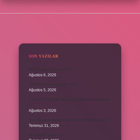
SIDEBAR
SON YAZILAR
Burs hangi tarihte kesilir ?
Ağustos 6, 2026
Avcı böreği fırında pişer mi ?
Ağustos 5, 2026
6 aylık bir bebeğe balkabağı çorbası nasıl yapılır
?
Ağustos 3, 2026
Sen Ağlama İstanbul’daki şarkıyı kim söylüyor ?
Temmuz 31, 2026
Itır yaprağı yenir mi ?