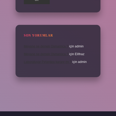
SON YORUMLAR
Meyane ne demek Osmanlıca ?
için
admin
Meyane ne demek Osmanlıca ?
için
Elifnaz
Laboratuvar Pırlantası kararır mı ?
için
admin
.casino/