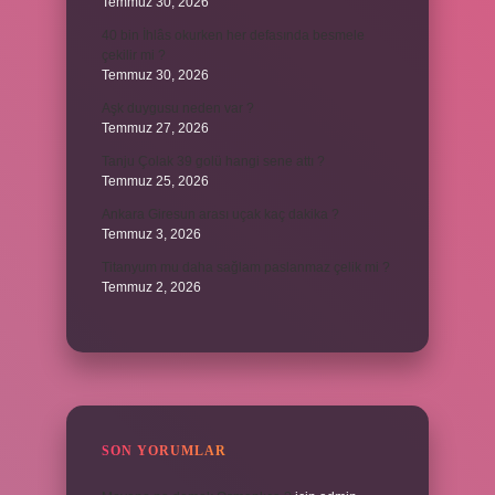
Temmuz 30, 2026
40 bin İhlâs okurken her defasında besmele
çekilir mi ?
Temmuz 30, 2026
Aşk duygusu neden var ?
Temmuz 27, 2026
Tanju Çolak 39 golü hangi sene attı ?
Temmuz 25, 2026
Ankara Giresun arası uçak kaç dakika ?
Temmuz 3, 2026
Titanyum mu daha sağlam paslanmaz çelik mi ?
Temmuz 2, 2026
SON YORUMLAR