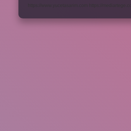
https://www.yucetasarim.com
https://mediartege.c