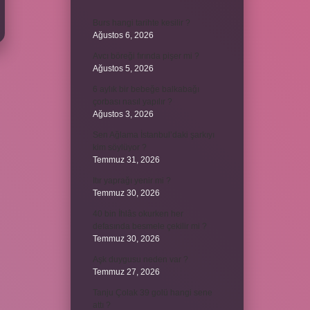
Burs hangi tarihte kesilir ?
Ağustos 6, 2026
Avcı böreği fırında pişer mi ?
Ağustos 5, 2026
6 aylık bir bebeğe balkabağı
çorbası nasıl yapılır ?
Ağustos 3, 2026
Sen Ağlama İstanbul’daki şarkıyı
kim söylüyor ?
Temmuz 31, 2026
Itır yaprağı yenir mi ?
Temmuz 30, 2026
40 bin İhlâs okurken her
defasında besmele çekilir mi ?
Temmuz 30, 2026
Aşk duygusu neden var ?
Temmuz 27, 2026
Tanju Çolak 39 golü hangi sene
attı ?