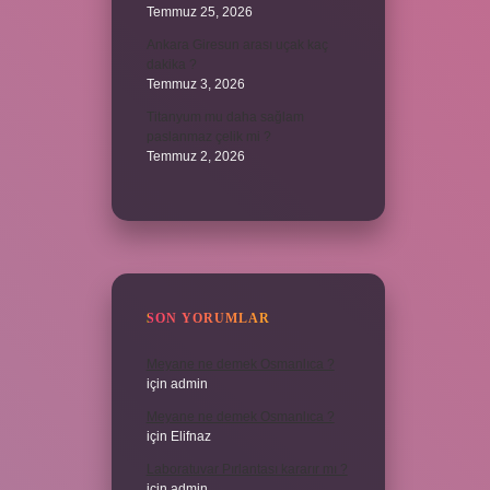
Temmuz 25, 2026
Ankara Giresun arası uçak kaç
dakika ?
Temmuz 3, 2026
Titanyum mu daha sağlam
paslanmaz çelik mi ?
Temmuz 2, 2026
SON YORUMLAR
Meyane ne demek Osmanlıca ?
için
admin
Meyane ne demek Osmanlıca ?
için
Elifnaz
Laboratuvar Pırlantası kararır mı ?
için
admin