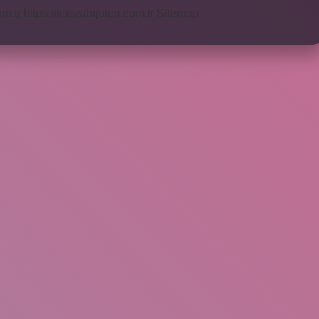
om.tr
https://kasvabijuteri.com.tr
Sitemap