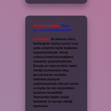
Reklam ve İletişim:
Skype:
live:.cid.575569c608265c69
Yasal Uyarı:
Bu internet sitesi,
herhangi bir marka, kurum veya
şahıs şirketi ile hiçbir bağlantısı
bulunmamaktadır. Sitede
yalnızca kendi hazırladığımız
makaleler paylaşılmaktadır.
Burada yer alan içerikler haber
niteliği taşımamakta olup,
gerçek kurum ve kişiler
hakkında paylaşım
yapılmamaktadır. Gerçek kurum
ve kişiler ile isim benzerlikleri
tamamen tesadüfidir.
Sitemizdeki bilgiler taslak
halindedir ve tavsiye niteliği
taşımazlar.