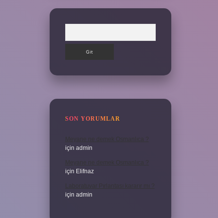
Arama
SON YORUMLAR
Meyane ne demek Osmanlıca ?
için
admin
Meyane ne demek Osmanlıca ?
için
Elifnaz
Laboratuvar Pırlantası kararır mı ?
için
admin