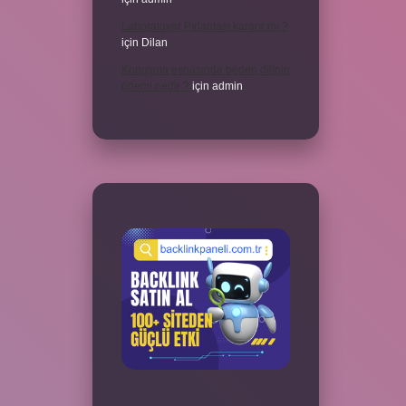
Laboratuvar Pırlantası kararır mı ?
için
Dilan
Konuşma esnasında beden dilinin
önemi nedir ?
için
admin