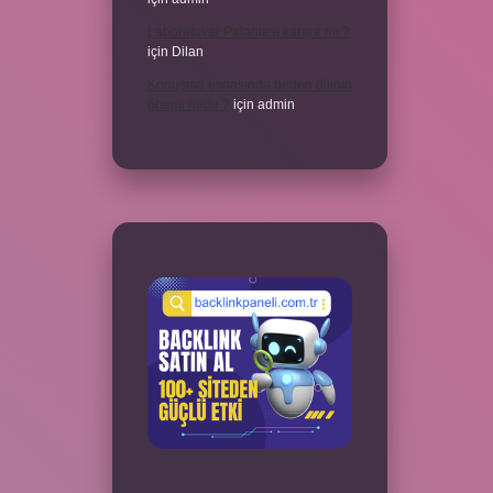
Laboratuvar Pırlantası kararır mı ?
için
Dilan
Konuşma esnasında beden dilinin
önemi nedir ?
için
admin