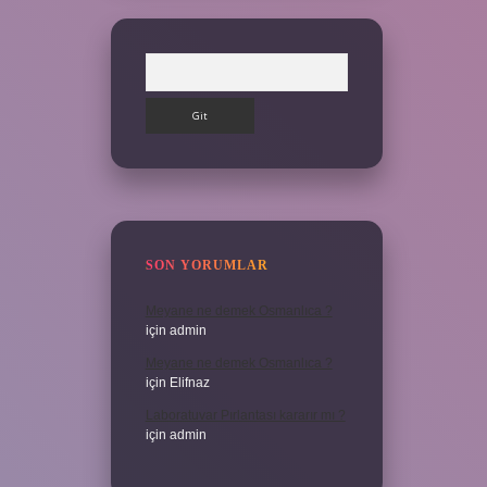
Arama
SON YORUMLAR
Meyane ne demek Osmanlıca ?
için
admin
Meyane ne demek Osmanlıca ?
için
Elifnaz
Laboratuvar Pırlantası kararır mı ?
için
admin