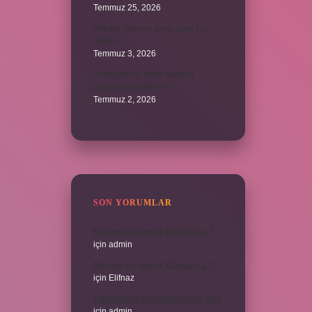
Temmuz 25, 2026
Ankara Giresun arası uçak kaç
dakika ?
Temmuz 3, 2026
Titanyum mu daha sağlam
paslanmaz çelik mi ?
Temmuz 2, 2026
SON YORUMLAR
Meyane ne demek Osmanlıca ?
için
admin
Meyane ne demek Osmanlıca ?
için
Elifnaz
Laboratuvar Pırlantası kararır mı ?
için
admin