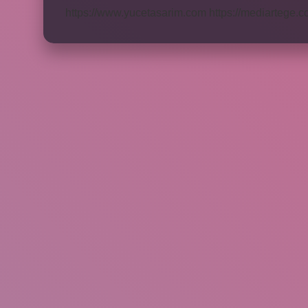
https://www.yucetasarim.com
https://mediartege.c