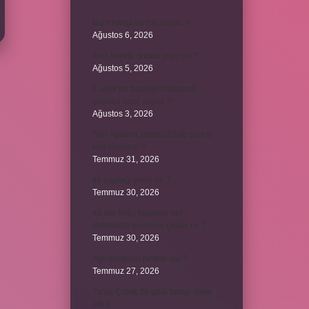
Burs hangi tarihte kesilir ?
Ağustos 6, 2026
Avcı böreği fırında pişer mi ?
Ağustos 5, 2026
6 aylık bir bebeğe balkabağı
çorbası nasıl yapılır ?
Ağustos 3, 2026
Sen Ağlama İstanbul’daki şarkıyı
kim söylüyor ?
Temmuz 31, 2026
Itır yaprağı yenir mi ?
Temmuz 30, 2026
40 bin İhlâs okurken her
defasında besmele çekilir mi ?
Temmuz 30, 2026
Aşk duygusu neden var ?
Temmuz 27, 2026
Tanju Çolak 39 golü hangi sene
attı ?