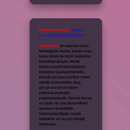
Reklam ve İletişim:
Skype:
live:.cid.575569c608265c69
Yasal Uyarı:
Bu internet sitesi,
herhangi bir marka, kurum veya
şahıs şirketi ile hiçbir bağlantısı
bulunmamaktadır. Sitede
yalnızca kendi hazırladığımız
makaleler paylaşılmaktadır.
Burada yer alan içerikler haber
niteliği taşımamakta olup,
gerçek kurum ve kişiler
hakkında paylaşım
yapılmamaktadır. Gerçek kurum
ve kişiler ile isim benzerlikleri
tamamen tesadüfidir.
Sitemizdeki bilgiler taslak
halindedir ve tavsiye niteliği
taşımazlar.