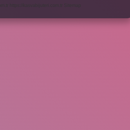
om.tr
https://kasvabijuteri.com.tr
Sitemap