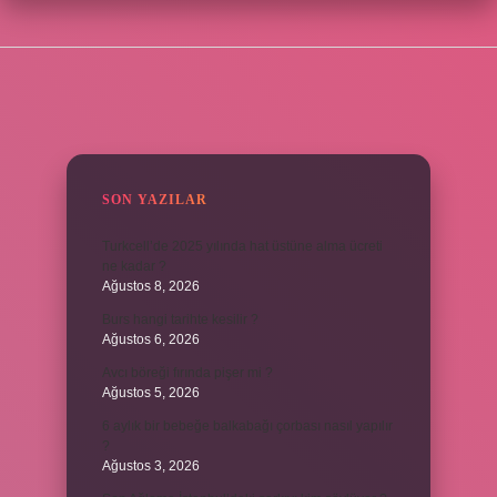
SIDEBAR
SON YAZILAR
Turkcell’de 2025 yılında hat üstüne alma ücreti
ne kadar ?
Ağustos 8, 2026
Burs hangi tarihte kesilir ?
Ağustos 6, 2026
Avcı böreği fırında pişer mi ?
Ağustos 5, 2026
6 aylık bir bebeğe balkabağı çorbası nasıl yapılır
?
Ağustos 3, 2026