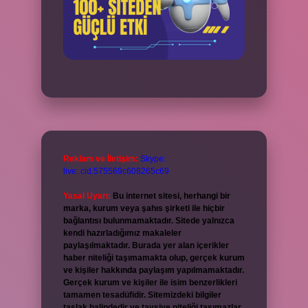
Reklam ve İletişim:
Skype:
live:.cid.575569c608265c69
Yasal Uyarı:
Bu internet sitesi, herhangi bir
marka, kurum veya şahıs şirketi ile hiçbir
bağlantısı bulunmamaktadır. Sitede yalnızca
kendi hazırladığımız makaleler
paylaşılmaktadır. Burada yer alan içerikler
haber niteliği taşımamakta olup, gerçek kurum
ve kişiler hakkında paylaşım yapılmamaktadır.
Gerçek kurum ve kişiler ile isim benzerlikleri
tamamen tesadüfidir. Sitemizdeki bilgiler
taslak halindedir ve tavsiye niteliği taşımazlar.