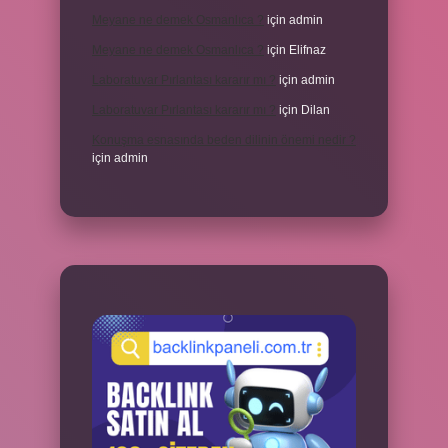
Meyane ne demek Osmanlıca ?
için
admin
Meyane ne demek Osmanlıca ?
için
Elifnaz
Laboratuvar Pırlantası kararır mı ?
için
admin
Laboratuvar Pırlantası kararır mı ?
için
Dilan
Konuşma esnasında beden dilinin önemi nedir ?
için
admin