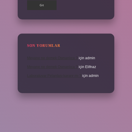
SON YORUMLAR
Meyane ne demek Osmanlıca ?
için
admin
Meyane ne demek Osmanlıca ?
için
Elifnaz
Laboratuvar Pırlantası kararır mı ?
için
admin