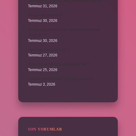
Sen Ağlama İstanbul’daki şarkıyı kim söylüyor ?
Temmuz 31, 2026
Itır yaprağı yenir mi ?
Temmuz 30, 2026
40 bin İhlâs okurken her defasında besmele
çekilir mi ?
Temmuz 30, 2026
Aşk duygusu neden var ?
Temmuz 27, 2026
Tanju Çolak 39 golü hangi sene attı ?
Temmuz 25, 2026
Ankara Giresun arası uçak kaç dakika ?
Temmuz 3, 2026
SON YORUMLAR