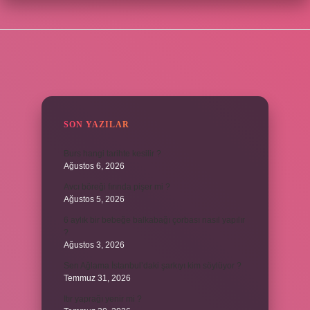
SIDEBAR
SON YAZILAR
Burs hangi tarihte kesilir ?
Ağustos 6, 2026
Avcı böreği fırında pişer mi ?
Ağustos 5, 2026
6 aylık bir bebeğe balkabağı çorbası nasıl yapılır
?
Ağustos 3, 2026
Sen Ağlama İstanbul’daki şarkıyı kim söylüyor ?
Temmuz 31, 2026
Itır yaprağı yenir mi ?