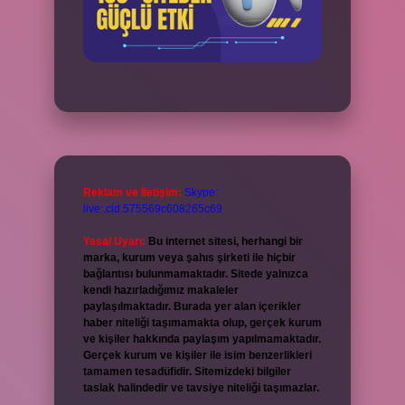
Reklam ve İletişim:
Skype:
live:.cid.575569c608265c69
Yasal Uyarı:
Bu internet sitesi, herhangi bir
marka, kurum veya şahıs şirketi ile hiçbir
bağlantısı bulunmamaktadır. Sitede yalnızca
kendi hazırladığımız makaleler
paylaşılmaktadır. Burada yer alan içerikler
haber niteliği taşımamakta olup, gerçek kurum
ve kişiler hakkında paylaşım yapılmamaktadır.
Gerçek kurum ve kişiler ile isim benzerlikleri
tamamen tesadüfidir. Sitemizdeki bilgiler
taslak halindedir ve tavsiye niteliği taşımazlar.