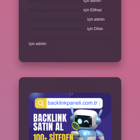
Meyane ne demek Osmanlıca ?
için
admin
Meyane ne demek Osmanlıca ?
için
Elifnaz
Laboratuvar Pırlantası kararır mı ?
için
admin
Laboratuvar Pırlantası kararır mı ?
için
Dilan
Konuşma esnasında beden dilinin önemi nedir ?
için
admin