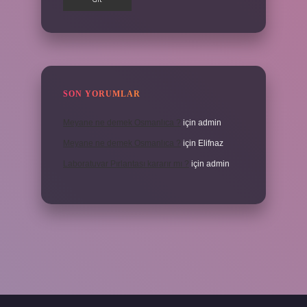
SON YORUMLAR
Meyane ne demek Osmanlıca ?
için
admin
Meyane ne demek Osmanlıca ?
için
Elifnaz
Laboratuvar Pırlantası kararır mı ?
için
admin
a.casino/