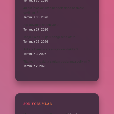
Temmuz 30, 2026
40 bin İhlâs okurken her defasında besmele
çekilir mi ?
Temmuz 30, 2026
Aşk duygusu neden var ?
Temmuz 27, 2026
Tanju Çolak 39 golü hangi sene attı ?
Temmuz 25, 2026
Ankara Giresun arası uçak kaç dakika ?
Temmuz 3, 2026
Titanyum mu daha sağlam paslanmaz çelik mi ?
Temmuz 2, 2026
SON YORUMLAR