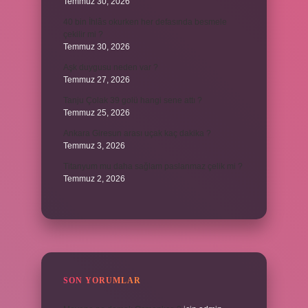
Temmuz 30, 2026
40 bin İhlâs okurken her defasında besmele
çekilir mi ?
Temmuz 30, 2026
Aşk duygusu neden var ?
Temmuz 27, 2026
Tanju Çolak 39 golü hangi sene attı ?
Temmuz 25, 2026
Ankara Giresun arası uçak kaç dakika ?
Temmuz 3, 2026
Titanyum mu daha sağlam paslanmaz çelik mi ?
Temmuz 2, 2026
SON YORUMLAR