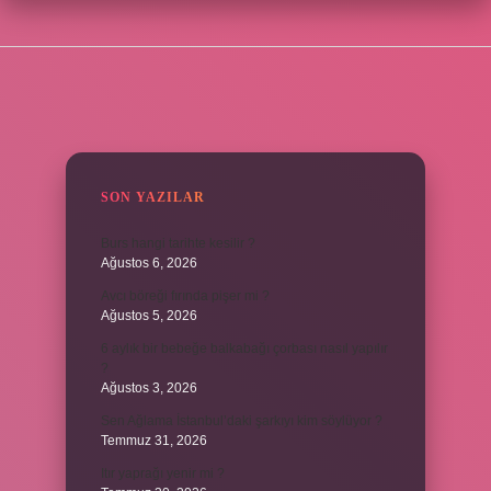
SIDEBAR
SON YAZILAR
Burs hangi tarihte kesilir ?
Ağustos 6, 2026
Avcı böreği fırında pişer mi ?
Ağustos 5, 2026
6 aylık bir bebeğe balkabağı çorbası nasıl yapılır
?
Ağustos 3, 2026
Sen Ağlama İstanbul’daki şarkıyı kim söylüyor ?
Temmuz 31, 2026
Itır yaprağı yenir mi ?