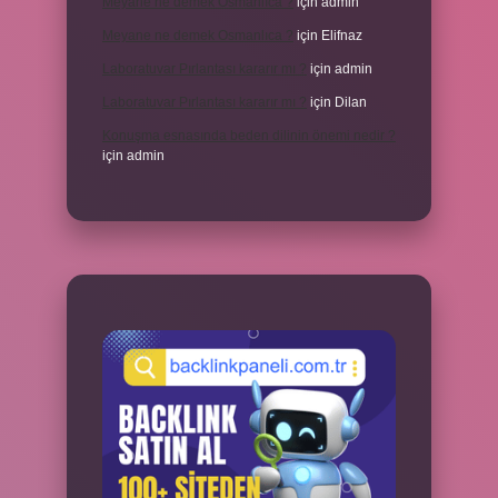
Meyane ne demek Osmanlıca ?
için
admin
Meyane ne demek Osmanlıca ?
için
Elifnaz
Laboratuvar Pırlantası kararır mı ?
için
admin
Laboratuvar Pırlantası kararır mı ?
için
Dilan
Konuşma esnasında beden dilinin önemi nedir ?
için
admin