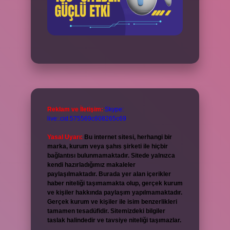
Reklam ve İletişim:
Skype:
live:.cid.575569c608265c69
Yasal Uyarı:
Bu internet sitesi, herhangi bir
marka, kurum veya şahıs şirketi ile hiçbir
bağlantısı bulunmamaktadır. Sitede yalnızca
kendi hazırladığımız makaleler
paylaşılmaktadır. Burada yer alan içerikler
haber niteliği taşımamakta olup, gerçek kurum
ve kişiler hakkında paylaşım yapılmamaktadır.
Gerçek kurum ve kişiler ile isim benzerlikleri
tamamen tesadüfidir. Sitemizdeki bilgiler
taslak halindedir ve tavsiye niteliği taşımazlar.