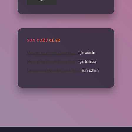
SON YORUMLAR
Meyane ne demek Osmanlıca ?
için
admin
Meyane ne demek Osmanlıca ?
için
Elifnaz
Laboratuvar Pırlantası kararır mı ?
için
admin
.casino/