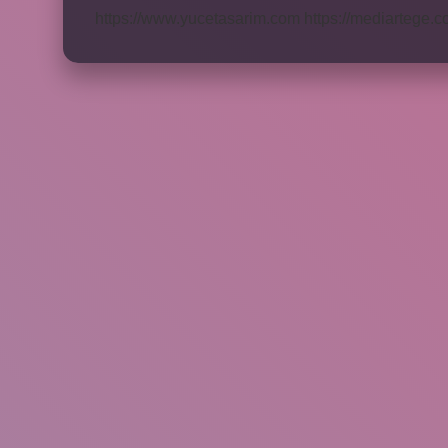
https://www.yucetasarim.com
https://mediartege.c