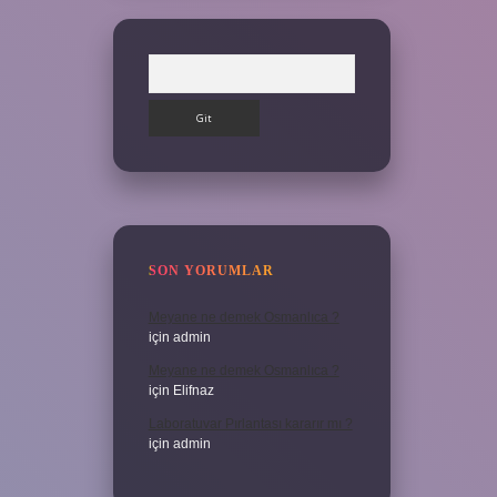
Arama
SON YORUMLAR
Meyane ne demek Osmanlıca ?
için
admin
Meyane ne demek Osmanlıca ?
için
Elifnaz
Laboratuvar Pırlantası kararır mı ?
için
admin