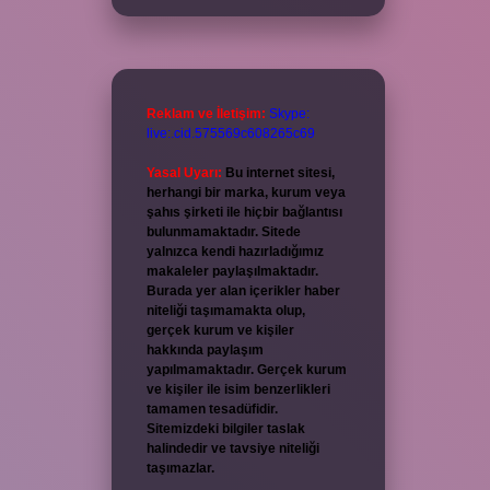
Reklam ve İletişim:
Skype:
live:.cid.575569c608265c69
Yasal Uyarı:
Bu internet sitesi,
herhangi bir marka, kurum veya
şahıs şirketi ile hiçbir bağlantısı
bulunmamaktadır. Sitede
yalnızca kendi hazırladığımız
makaleler paylaşılmaktadır.
Burada yer alan içerikler haber
niteliği taşımamakta olup,
gerçek kurum ve kişiler
hakkında paylaşım
yapılmamaktadır. Gerçek kurum
ve kişiler ile isim benzerlikleri
tamamen tesadüfidir.
Sitemizdeki bilgiler taslak
halindedir ve tavsiye niteliği
taşımazlar.