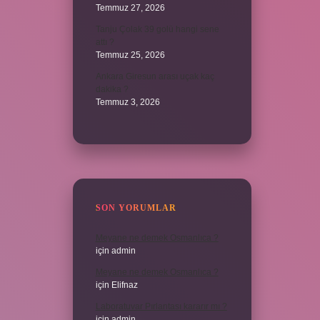
Temmuz 27, 2026
Tanju Çolak 39 golü hangi sene
attı ?
Temmuz 25, 2026
Ankara Giresun arası uçak kaç
dakika ?
Temmuz 3, 2026
SON YORUMLAR
Meyane ne demek Osmanlıca ?
için
admin
Meyane ne demek Osmanlıca ?
için
Elifnaz
Laboratuvar Pırlantası kararır mı ?
için
admin