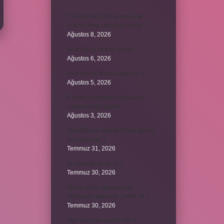
Turkcell’de 2025 yılında hat
üstüne alma ücreti ne kadar ?
Ağustos 8, 2026
Burs hangi tarihte kesilir ?
Ağustos 6, 2026
Avcı böreği fırında pişer mi ?
Ağustos 5, 2026
6 aylık bir bebeğe balkabağı
çorbası nasıl yapılır ?
Ağustos 3, 2026
Sen Ağlama İstanbul’daki şarkıyı
kim söylüyor ?
Temmuz 31, 2026
Itır yaprağı yenir mi ?
Temmuz 30, 2026
40 bin İhlâs okurken her
defasında besmele çekilir mi ?
Temmuz 30, 2026
Aşk duygusu neden var ?