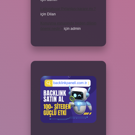
Laboratuvar Pırlantası kararır mı ?
için
Dilan
Konuşma esnasında beden dilinin
önemi nedir ?
için
admin