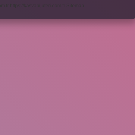
om.tr
https://kasvabijuteri.com.tr
Sitemap