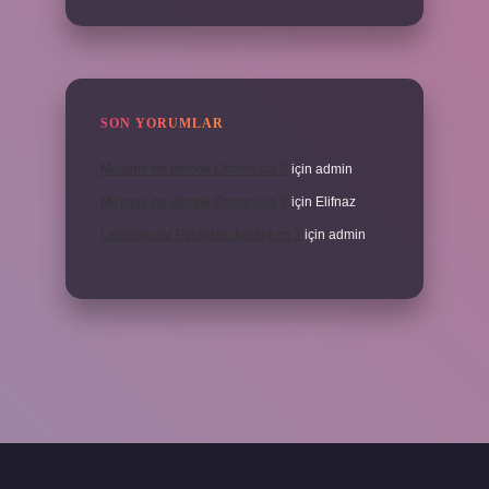
SON YORUMLAR
Meyane ne demek Osmanlıca ?
için
admin
Meyane ne demek Osmanlıca ?
için
Elifnaz
Laboratuvar Pırlantası kararır mı ?
için
admin
a.casino/