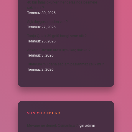
40 bin İhlâs okurken her defasında besmele
çekilir mi ?
Temmuz 30, 2026
Aşk duygusu neden var ?
Temmuz 27, 2026
Tanju Çolak 39 golü hangi sene attı ?
Temmuz 25, 2026
Ankara Giresun arası uçak kaç dakika ?
Temmuz 3, 2026
Titanyum mu daha sağlam paslanmaz çelik mi ?
Temmuz 2, 2026
SON YORUMLAR
Meyane ne demek Osmanlıca ?
için
admin