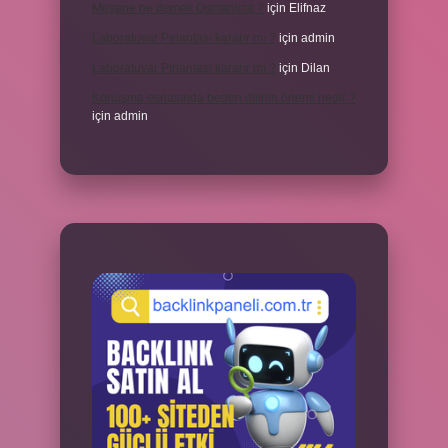
Meyane ne demek Osmanlıca ?
için
Elifnaz
Laboratuvar Pırlantası kararır mı ?
için
admin
Laboratuvar Pırlantası kararır mı ?
için
Dilan
Konuşma esnasında beden dilinin önemi nedir ?
için
admin