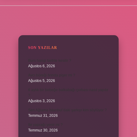
SIDEBAR
SON YAZILAR
Burs hangi tarihte kesilir ?
Ağustos 6, 2026
Avcı böreği fırında pişer mi ?
Ağustos 5, 2026
6 aylık bir bebeğe balkabağı çorbası nasıl yapılır
?
Ağustos 3, 2026
Sen Ağlama İstanbul’daki şarkıyı kim söylüyor ?
Temmuz 31, 2026
Itır yaprağı yenir mi ?
Temmuz 30, 2026