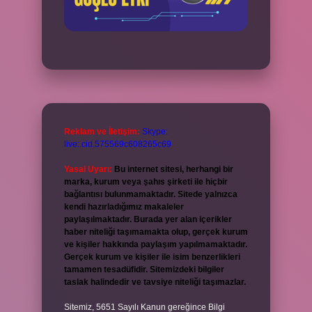
Reklam ve İletişim:
Skype:
live:.cid.575569c608265c69
Yasal Uyarı:
Bu internet sitesi, herhangi bir
marka, kurum veya şahıs şirketi ile hiçbir
bağlantısı bulunmamaktadır. Sitede yalnızca
kendi hazırladığımız makaleler
paylaşılmaktadır. Burada yer alan içerikler
haber niteliği taşımamakta olup, gerçek kurum
ve kişiler hakkında paylaşım yapılmamaktadır.
Gerçek kurum ve kişiler ile isim benzerlikleri
tamamen tesadüfidir. Sitemizdeki bilgiler
taslak halindedir ve tavsiye niteliği taşımazlar.
Sitemiz, 5651 Sayılı Kanun gereğince Bilgi