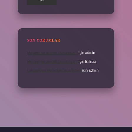
SON YORUMLAR
Meyane ne demek Osmanlıca ?
için
admin
Meyane ne demek Osmanlıca ?
için
Elifnaz
Laboratuvar Pırlantası kararır mı ?
için
admin
.casino/