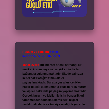
Reklam ve İletişim:
Skype:
live:.cid.575569c608265c69
Yasal Uyarı:
Bu internet sitesi, herhangi bir
marka, kurum veya şahıs şirketi ile hiçbir
bağlantısı bulunmamaktadır. Sitede yalnızca
kendi hazırladığımız makaleler
paylaşılmaktadır. Burada yer alan içerikler
haber niteliği taşımamakta olup, gerçek kurum
ve kişiler hakkında paylaşım yapılmamaktadır.
Gerçek kurum ve kişiler ile isim benzerlikleri
tamamen tesadüfidir. Sitemizdeki bilgiler
taslak halindedir ve tavsiye niteliği taşımazlar.