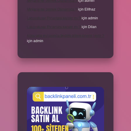
Meyane ne demek Osmanlıca ?
için
admin
Meyane ne demek Osmanlıca ?
için
Elifnaz
Laboratuvar Pırlantası kararır mı ?
için
admin
Laboratuvar Pırlantası kararır mı ?
için
Dilan
Konuşma esnasında beden dilinin önemi nedir ?
için
admin