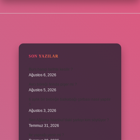
SIDEBAR
SON YAZILAR
Burs hangi tarihte kesilir ?
Ağustos 6, 2026
Avcı böreği fırında pişer mi ?
Ağustos 5, 2026
6 aylık bir bebeğe balkabağı çorbası nasıl yapılır
?
Ağustos 3, 2026
Sen Ağlama İstanbul’daki şarkıyı kim söylüyor ?
Temmuz 31, 2026
Itır yaprağı yenir mi ?