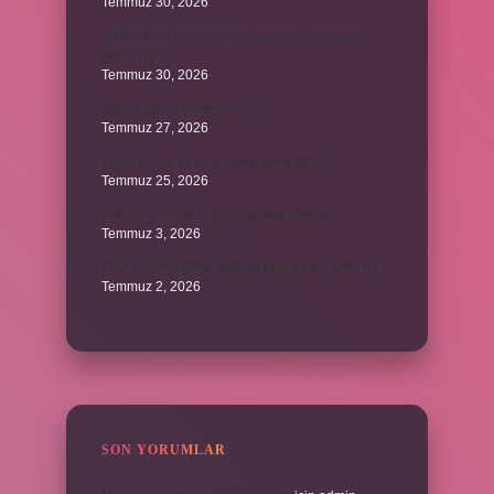
Temmuz 30, 2026
40 bin İhlâs okurken her defasında besmele
çekilir mi ?
Temmuz 30, 2026
Aşk duygusu neden var ?
Temmuz 27, 2026
Tanju Çolak 39 golü hangi sene attı ?
Temmuz 25, 2026
Ankara Giresun arası uçak kaç dakika ?
Temmuz 3, 2026
Titanyum mu daha sağlam paslanmaz çelik mi ?
Temmuz 2, 2026
SON YORUMLAR