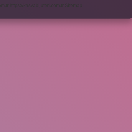
om.tr
https://kasvabijuteri.com.tr
Sitemap