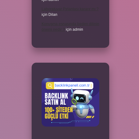
Laboratuvar Pırlantası kararır mı ?
için
Dilan
Konuşma esnasında beden dilinin
önemi nedir ?
için
admin