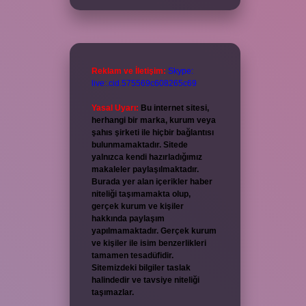
Reklam ve İletişim:
Skype:
live:.cid.575569c608265c69
Yasal Uyarı:
Bu internet sitesi,
herhangi bir marka, kurum veya
şahıs şirketi ile hiçbir bağlantısı
bulunmamaktadır. Sitede
yalnızca kendi hazırladığımız
makaleler paylaşılmaktadır.
Burada yer alan içerikler haber
niteliği taşımamakta olup,
gerçek kurum ve kişiler
hakkında paylaşım
yapılmamaktadır. Gerçek kurum
ve kişiler ile isim benzerlikleri
tamamen tesadüfidir.
Sitemizdeki bilgiler taslak
halindedir ve tavsiye niteliği
taşımazlar.