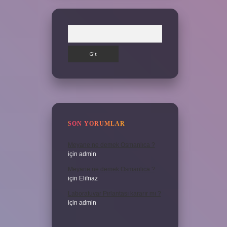
Arama
SON YORUMLAR
Meyane ne demek Osmanlıca ?
için
admin
Meyane ne demek Osmanlıca ?
için
Elifnaz
Laboratuvar Pırlantası kararır mı ?
için
admin