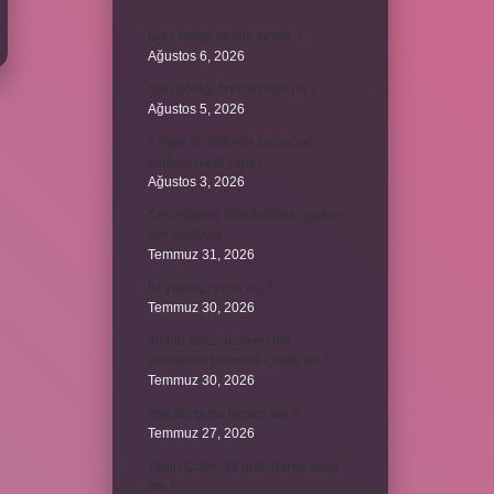
Burs hangi tarihte kesilir ?
Ağustos 6, 2026
Avcı böreği fırında pişer mi ?
Ağustos 5, 2026
6 aylık bir bebeğe balkabağı
çorbası nasıl yapılır ?
Ağustos 3, 2026
Sen Ağlama İstanbul’daki şarkıyı
kim söylüyor ?
Temmuz 31, 2026
Itır yaprağı yenir mi ?
Temmuz 30, 2026
40 bin İhlâs okurken her
defasında besmele çekilir mi ?
Temmuz 30, 2026
Aşk duygusu neden var ?
Temmuz 27, 2026
Tanju Çolak 39 golü hangi sene
attı ?