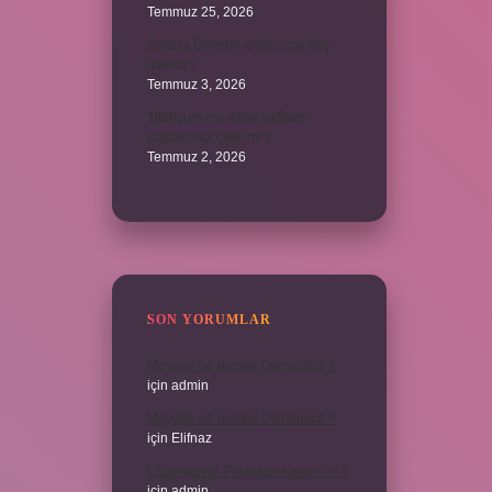
Temmuz 25, 2026
Ankara Giresun arası uçak kaç
dakika ?
Temmuz 3, 2026
Titanyum mu daha sağlam
paslanmaz çelik mi ?
Temmuz 2, 2026
SON YORUMLAR
Meyane ne demek Osmanlıca ?
için
admin
Meyane ne demek Osmanlıca ?
için
Elifnaz
Laboratuvar Pırlantası kararır mı ?
için
admin