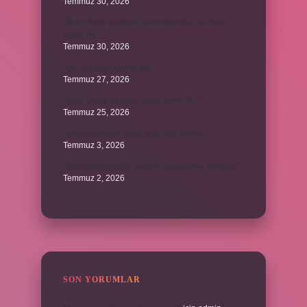
Temmuz 30, 2026
40 bin İhlâs okurken her defasında besmele
çekilir mi ?
Temmuz 30, 2026
Aşk duygusu neden var ?
Temmuz 27, 2026
Tanju Çolak 39 golü hangi sene attı ?
Temmuz 25, 2026
Ankara Giresun arası uçak kaç dakika ?
Temmuz 3, 2026
Titanyum mu daha sağlam paslanmaz çelik mi ?
Temmuz 2, 2026
SON YORUMLAR