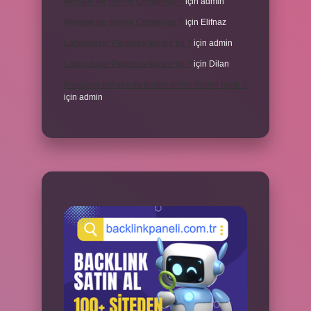
Meyane ne demek Osmanlıca ?
için
admin
Meyane ne demek Osmanlıca ?
için
Elifnaz
Laboratuvar Pırlantası kararır mı ?
için
admin
Laboratuvar Pırlantası kararır mı ?
için
Dilan
Konuşma esnasında beden dilinin önemi nedir ?
için
admin