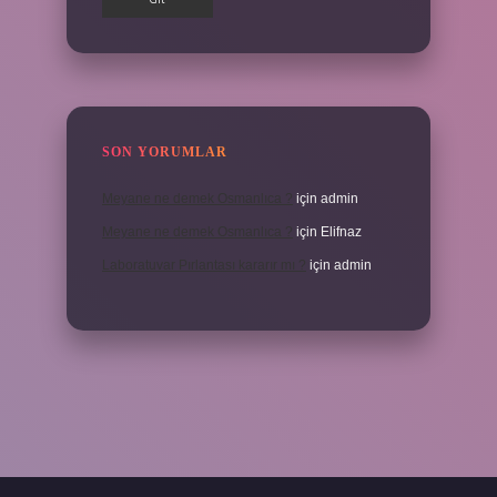
SON YORUMLAR
Meyane ne demek Osmanlıca ?
için
admin
Meyane ne demek Osmanlıca ?
için
Elifnaz
Laboratuvar Pırlantası kararır mı ?
için
admin
la.casino/