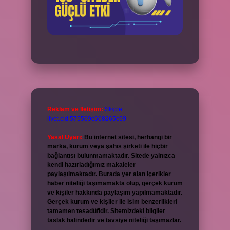
Reklam ve İletişim:
Skype:
live:.cid.575569c608265c69
Yasal Uyarı:
Bu internet sitesi, herhangi bir
marka, kurum veya şahıs şirketi ile hiçbir
bağlantısı bulunmamaktadır. Sitede yalnızca
kendi hazırladığımız makaleler
paylaşılmaktadır. Burada yer alan içerikler
haber niteliği taşımamakta olup, gerçek kurum
ve kişiler hakkında paylaşım yapılmamaktadır.
Gerçek kurum ve kişiler ile isim benzerlikleri
tamamen tesadüfidir. Sitemizdeki bilgiler
taslak halindedir ve tavsiye niteliği taşımazlar.