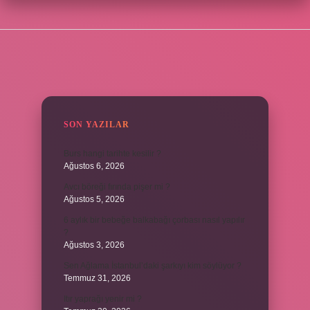
SIDEBAR
SON YAZILAR
Burs hangi tarihte kesilir ?
Ağustos 6, 2026
Avcı böreği fırında pişer mi ?
Ağustos 5, 2026
6 aylık bir bebeğe balkabağı çorbası nasıl yapılır
?
Ağustos 3, 2026
Sen Ağlama İstanbul’daki şarkıyı kim söylüyor ?
Temmuz 31, 2026
Itır yaprağı yenir mi ?