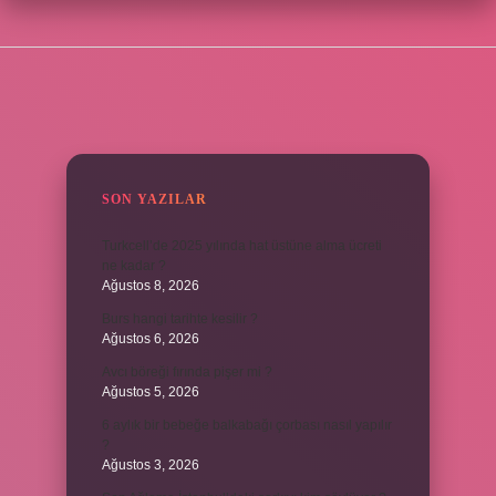
SIDEBAR
SON YAZILAR
Turkcell’de 2025 yılında hat üstüne alma ücreti
ne kadar ?
Ağustos 8, 2026
Burs hangi tarihte kesilir ?
Ağustos 6, 2026
Avcı böreği fırında pişer mi ?
Ağustos 5, 2026
6 aylık bir bebeğe balkabağı çorbası nasıl yapılır
?
Ağustos 3, 2026