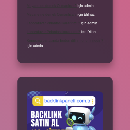
Meyane ne demek Osmanlıca ?
için
admin
Meyane ne demek Osmanlıca ?
için
Elifnaz
Laboratuvar Pırlantası kararır mı ?
için
admin
Laboratuvar Pırlantası kararır mı ?
için
Dilan
Konuşma esnasında beden dilinin önemi nedir ?
için
admin