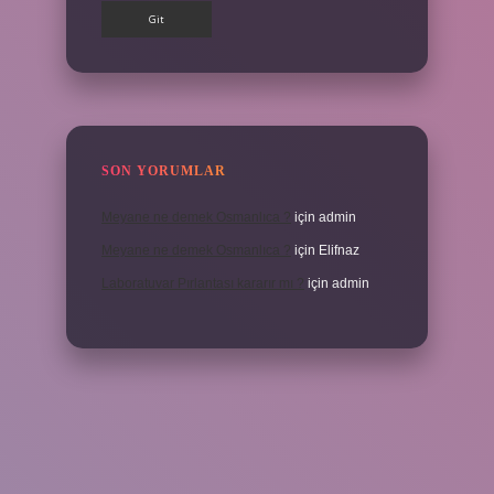
SON YORUMLAR
Meyane ne demek Osmanlıca ?
için
admin
Meyane ne demek Osmanlıca ?
için
Elifnaz
Laboratuvar Pırlantası kararır mı ?
için
admin