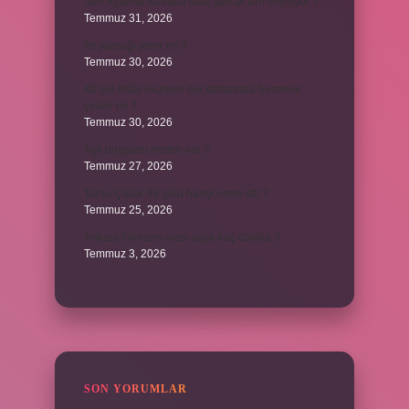
Sen Ağlama İstanbul’daki şarkıyı kim söylüyor ?
Temmuz 31, 2026
Itır yaprağı yenir mi ?
Temmuz 30, 2026
40 bin İhlâs okurken her defasında besmele
çekilir mi ?
Temmuz 30, 2026
Aşk duygusu neden var ?
Temmuz 27, 2026
Tanju Çolak 39 golü hangi sene attı ?
Temmuz 25, 2026
Ankara Giresun arası uçak kaç dakika ?
Temmuz 3, 2026
SON YORUMLAR