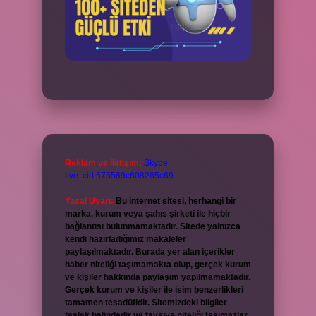
Reklam ve İletişim:
Skype:
live:.cid.575569c608265c69
Yasal Uyarı:
Bu internet sitesi, herhangi bir
marka, kurum veya şahıs şirketi ile hiçbir
bağlantısı bulunmamaktadır. Sitede yalnızca
kendi hazırladığımız makaleler
paylaşılmaktadır. Burada yer alan içerikler
haber niteliği taşımamakta olup, gerçek kurum
ve kişiler hakkında paylaşım yapılmamaktadır.
Gerçek kurum ve kişiler ile isim benzerlikleri
tamamen tesadüfidir. Sitemizdeki bilgiler
taslak halindedir ve tavsiye niteliği taşımazlar.