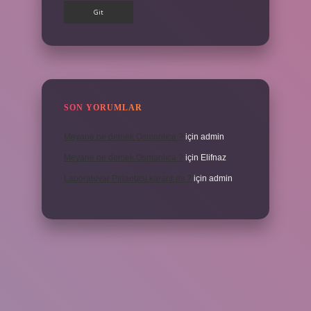
SON YORUMLAR
Meyane ne demek Osmanlıca ?
için
admin
Meyane ne demek Osmanlıca ?
için
Elifnaz
Laboratuvar Pırlantası kararır mı ?
için
admin