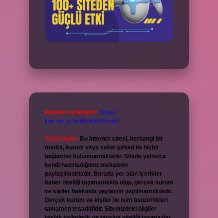
Reklam ve İletişim:
Skype:
live:.cid.575569c608265c69
Yasal Uyarı:
Bu internet sitesi, herhangi bir
marka, kurum veya şahıs şirketi ile hiçbir
bağlantısı bulunmamaktadır. Sitede yalnızca
kendi hazırladığımız makaleler
paylaşılmaktadır. Burada yer alan içerikler
haber niteliği taşımamakta olup, gerçek kurum
ve kişiler hakkında paylaşım yapılmamaktadır.
Gerçek kurum ve kişiler ile isim benzerlikleri
tamamen tesadüfidir. Sitemizdeki bilgiler
taslak halindedir ve tavsiye niteliği taşımazlar.