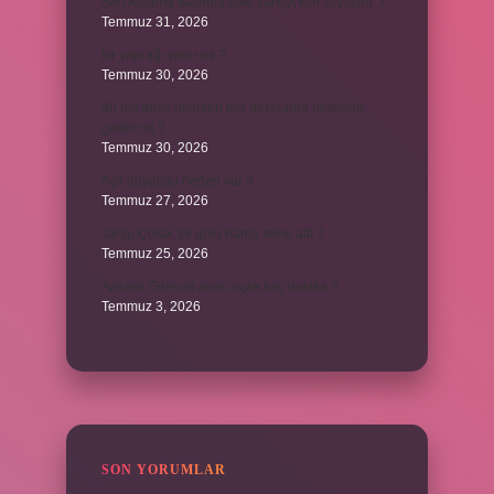
Sen Ağlama İstanbul’daki şarkıyı kim söylüyor ?
Temmuz 31, 2026
Itır yaprağı yenir mi ?
Temmuz 30, 2026
40 bin İhlâs okurken her defasında besmele
çekilir mi ?
Temmuz 30, 2026
Aşk duygusu neden var ?
Temmuz 27, 2026
Tanju Çolak 39 golü hangi sene attı ?
Temmuz 25, 2026
Ankara Giresun arası uçak kaç dakika ?
Temmuz 3, 2026
SON YORUMLAR