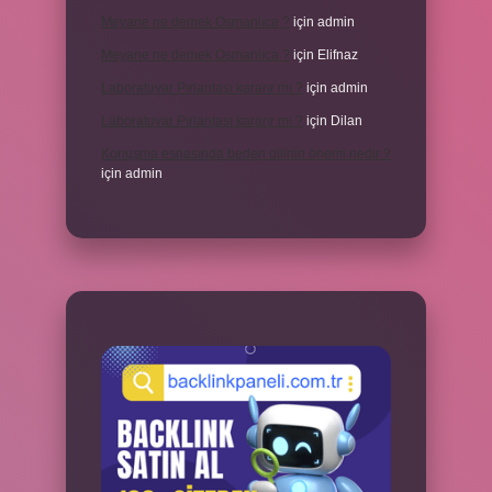
Meyane ne demek Osmanlıca ?
için
admin
Meyane ne demek Osmanlıca ?
için
Elifnaz
Laboratuvar Pırlantası kararır mı ?
için
admin
Laboratuvar Pırlantası kararır mı ?
için
Dilan
Konuşma esnasında beden dilinin önemi nedir ?
için
admin