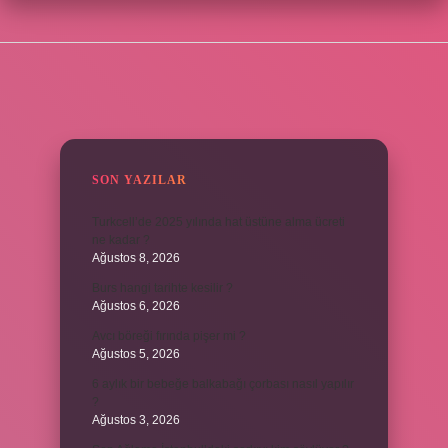
SIDEBAR
SON YAZILAR
Turkcell’de 2025 yılında hat üstüne alma ücreti
ne kadar ?
Ağustos 8, 2026
Burs hangi tarihte kesilir ?
Ağustos 6, 2026
Avcı böreği fırında pişer mi ?
Ağustos 5, 2026
6 aylık bir bebeğe balkabağı çorbası nasıl yapılır
?
Ağustos 3, 2026