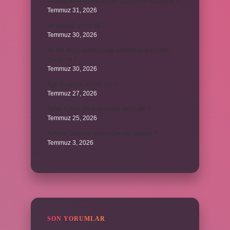
Sen Ağlama İstanbul’daki şarkıyı kim söylüyor ?
Temmuz 31, 2026
Itır yaprağı yenir mi ?
Temmuz 30, 2026
40 bin İhlâs okurken her defasında besmele
çekilir mi ?
Temmuz 30, 2026
Aşk duygusu neden var ?
Temmuz 27, 2026
Tanju Çolak 39 golü hangi sene attı ?
Temmuz 25, 2026
Ankara Giresun arası uçak kaç dakika ?
Temmuz 3, 2026
SON YORUMLAR