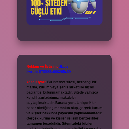
Reklam ve İletişim:
Skype:
live:.cid.575569c608265c69
Yasal Uyarı:
Bu internet sitesi, herhangi bir
marka, kurum veya şahıs şirketi ile hiçbir
bağlantısı bulunmamaktadır. Sitede yalnızca
kendi hazırladığımız makaleler
paylaşılmaktadır. Burada yer alan içerikler
haber niteliği taşımamakta olup, gerçek kurum
ve kişiler hakkında paylaşım yapılmamaktadır.
Gerçek kurum ve kişiler ile isim benzerlikleri
tamamen tesadüfidir. Sitemizdeki bilgiler
taslak halindedir ve tavsiye niteliği taşımazlar.