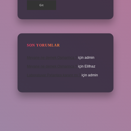
SON YORUMLAR
Meyane ne demek Osmanlıca ?
için
admin
Meyane ne demek Osmanlıca ?
için
Elifnaz
Laboratuvar Pırlantası kararır mı ?
için
admin