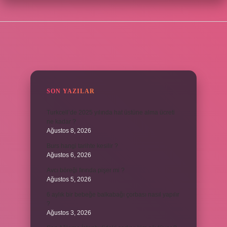
SIDEBAR
SON YAZILAR
Turkcell’de 2025 yılında hat üstüne alma ücreti
ne kadar ?
Ağustos 8, 2026
Burs hangi tarihte kesilir ?
Ağustos 6, 2026
Avcı böreği fırında pişer mi ?
Ağustos 5, 2026
6 aylık bir bebeğe balkabağı çorbası nasıl yapılır
?
Ağustos 3, 2026