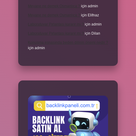
Meyane ne demek Osmanlıca ?
için
admin
Meyane ne demek Osmanlıca ?
için
Elifnaz
Laboratuvar Pırlantası kararır mı ?
için
admin
Laboratuvar Pırlantası kararır mı ?
için
Dilan
Konuşma esnasında beden dilinin önemi nedir ?
için
admin