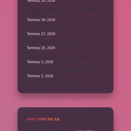
Temmuz 30, 2026
40 bin İhlâs okurken her defasında besmele
çekilir mi ?
Temmuz 30, 2026
Aşk duygusu neden var ?
Temmuz 27, 2026
Tanju Çolak 39 golü hangi sene attı ?
Temmuz 25, 2026
Ankara Giresun arası uçak kaç dakika ?
Temmuz 3, 2026
Titanyum mu daha sağlam paslanmaz çelik mi ?
Temmuz 2, 2026
SON YORUMLAR