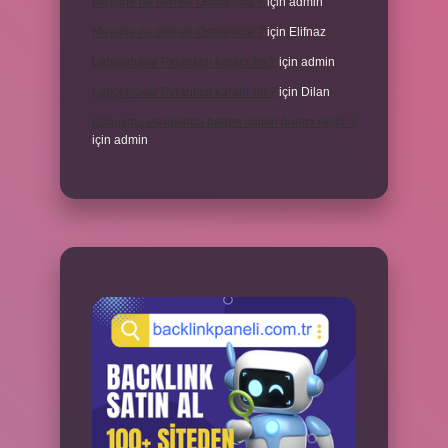
Meyane ne demek Osmanlıca ?
için
admin
Meyane ne demek Osmanlıca ?
için
Elifnaz
Laboratuvar Pırlantası kararır mı ?
için
admin
Laboratuvar Pırlantası kararır mı ?
için
Dilan
Konuşma esnasında beden dilinin önemi nedir ?
için
admin