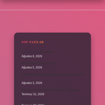
SIDEBAR
SON YAZILAR
Burs hangi tarihte kesilir ?
Ağustos 6, 2026
Avcı böreği fırında pişer mi ?
Ağustos 5, 2026
6 aylık bir bebeğe balkabağı çorbası nasıl yapılır
?
Ağustos 3, 2026
Sen Ağlama İstanbul’daki şarkıyı kim söylüyor ?
Temmuz 31, 2026
Itır yaprağı yenir mi ?