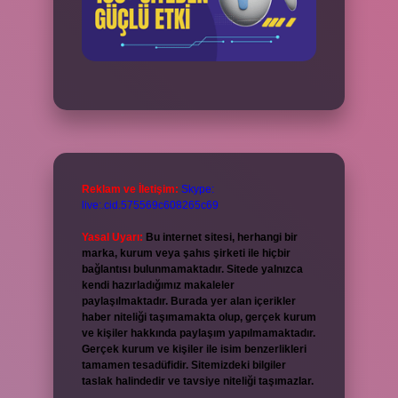
Reklam ve İletişim:
Skype:
live:.cid.575569c608265c69
Yasal Uyarı:
Bu internet sitesi, herhangi bir
marka, kurum veya şahıs şirketi ile hiçbir
bağlantısı bulunmamaktadır. Sitede yalnızca
kendi hazırladığımız makaleler
paylaşılmaktadır. Burada yer alan içerikler
haber niteliği taşımamakta olup, gerçek kurum
ve kişiler hakkında paylaşım yapılmamaktadır.
Gerçek kurum ve kişiler ile isim benzerlikleri
tamamen tesadüfidir. Sitemizdeki bilgiler
taslak halindedir ve tavsiye niteliği taşımazlar.