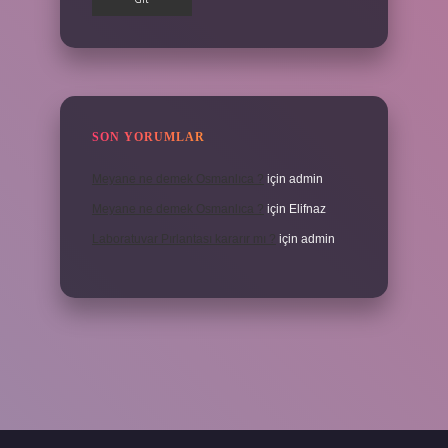
SON YORUMLAR
Meyane ne demek Osmanlıca ?
için
admin
Meyane ne demek Osmanlıca ?
için
Elifnaz
Laboratuvar Pırlantası kararır mı ?
için
admin
a.casino/