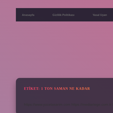
Anasayfa
Gizlilik Politikası
Yasal Uyarı
ETIKET:
1 TON SAMAN NE KADAR
https://www.yucetasarim.com
https://mediartege.com.tr