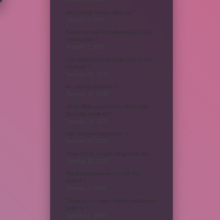
Avcı böreği fırında pişer mi ?
Ağustos 5, 2026
6 aylık bir bebeğe balkabağı çorbası
nasıl yapılır ?
Ağustos 3, 2026
Sen Ağlama İstanbul’daki şarkıyı kim
söylüyor ?
Temmuz 31, 2026
Itır yaprağı yenir mi ?
Temmuz 30, 2026
40 bin İhlâs okurken her defasında
besmele çekilir mi ?
Temmuz 30, 2026
Aşk duygusu neden var ?
Temmuz 27, 2026
Tanju Çolak 39 golü hangi sene attı ?
Temmuz 25, 2026
Ankara Giresun arası uçak kaç
dakika ?
Temmuz 3, 2026
Titanyum mu daha sağlam paslanmaz
çelik mi ?
Temmuz 2, 2026