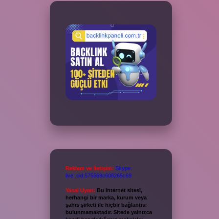
Reklam ve İletişim:
Skype:
live:.cid.575569c608265c69
Yasal Uyarı:
Bu internet sitesi,
herhangi bir marka, kurum veya
şahıs şirketi ile hiçbir bağlantısı
bulunmamaktadır. Sitede yalnızca