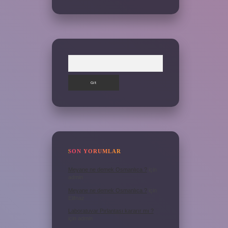
Arama
SON YORUMLAR
Meyane ne demek Osmanlıca ?
için
admin
Meyane ne demek Osmanlıca ?
için
Elifnaz
Laboratuvar Pırlantası kararır mı ?
için
admin