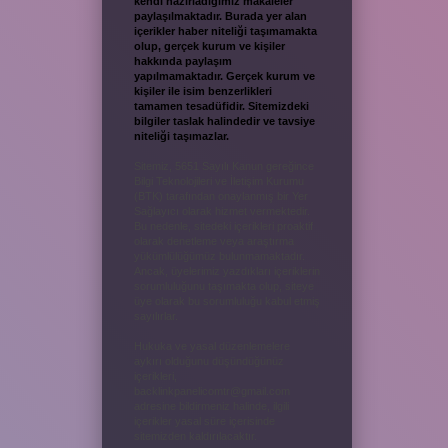
kendi hazırladığımız makaleler
paylaşılmaktadır. Burada yer alan
içerikler haber niteliği taşımamakta
olup, gerçek kurum ve kişiler
hakkında paylaşım
yapılmamaktadır. Gerçek kurum ve
kişiler ile isim benzerlikleri
tamamen tesadüfidir. Sitemizdeki
bilgiler taslak halindedir ve tavsiye
niteliği taşımazlar.
Sitemiz, 5651 Sayılı Kanun gereğince
Bilgi Teknolojileri ve İletişim Kurumu
(BTK) tarafından onaylanmış bir Yer
Sağlayıcı olarak hizmet vermektedir.
Bu nedenle, sitedeki içerikleri proaktif
olarak denetleme veya araştırma
yükümlülüğümüz bulunmamaktadır.
Ancak, üyelerimiz yazdıkları içeriklerin
sorumluluğunu taşımakta olup, siteye
üye olarak bu sorumluluğu kabul etmiş
sayılırlar.
Hukuka ve yasal düzenlemelere
aykırı olduğunu düşündüğünüz
içerikleri,
backlinkpanelicomtr@gmail.com
adresine bildirmeniz halinde, ilgili
içerikler yasal süre içerisinde
sitemizden kaldırılacaktır.