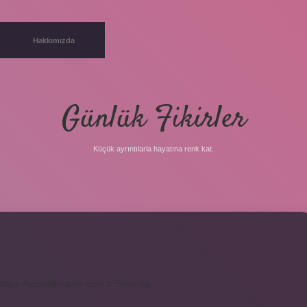
Hakkımızda
Günlük Fikirler
Küçük ayrıntılarla hayatına renk kat.
https://kasvabijuteri.com.tr
Sitemap