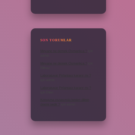
SON YORUMLAR
Meyane ne demek Osmanlıca ?
için
admin
Meyane ne demek Osmanlıca ?
için
Elifnaz
Laboratuvar Pırlantası kararır mı ?
için
admin
Laboratuvar Pırlantası kararır mı ?
için
Dilan
Konuşma esnasında beden dilinin
önemi nedir ?
için
admin