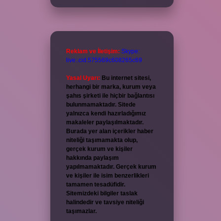
Reklam ve İletişim:
Skype:
live:.cid.575569c608265c69
Yasal Uyarı:
Bu internet sitesi,
herhangi bir marka, kurum veya
şahıs şirketi ile hiçbir bağlantısı
bulunmamaktadır. Sitede
yalnızca kendi hazırladığımız
makaleler paylaşılmaktadır.
Burada yer alan içerikler haber
niteliği taşımamakta olup,
gerçek kurum ve kişiler
hakkında paylaşım
yapılmamaktadır. Gerçek kurum
ve kişiler ile isim benzerlikleri
tamamen tesadüfidir.
Sitemizdeki bilgiler taslak
halindedir ve tavsiye niteliği
taşımazlar.