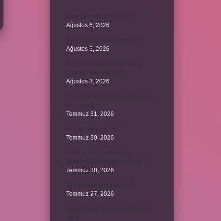
Burs hangi tarihte kesilir ?
Ağustos 6, 2026
Avcı böreği fırında pişer mi ?
Ağustos 5, 2026
6 aylık bir bebeğe balkabağı
çorbası nasıl yapılır ?
Ağustos 3, 2026
Sen Ağlama İstanbul’daki şarkıyı
kim söylüyor ?
Temmuz 31, 2026
Itır yaprağı yenir mi ?
Temmuz 30, 2026
40 bin İhlâs okurken her
defasında besmele çekilir mi ?
Temmuz 30, 2026
Aşk duygusu neden var ?
Temmuz 27, 2026
Tanju Çolak 39 golü hangi sene
attı ?