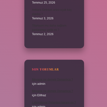
Temmuz 25, 2026
Ankara Giresun arası uçak kaç
dakika ?
Temmuz 3, 2026
Titanyum mu daha sağlam
paslanmaz çelik mi ?
Temmuz 2, 2026
SON YORUMLAR
Meyane ne demek Osmanlıca ?
için
admin
Meyane ne demek Osmanlıca ?
için
Elifnaz
Laboratuvar Pırlantası kararır mı ?
için
admin