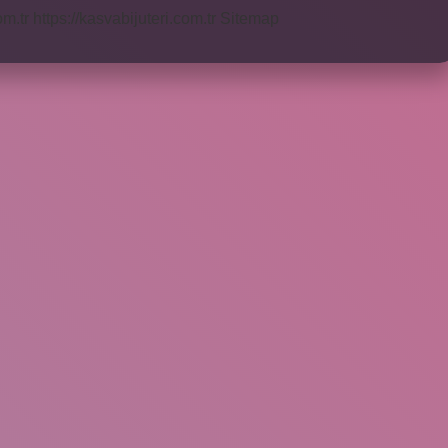
om.tr
https://kasvabijuteri.com.tr
Sitemap