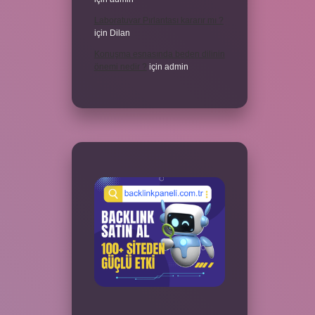
Laboratuvar Pırlantası kararır mı ?
için
Dilan
Konuşma esnasında beden dilinin
önemi nedir ?
için
admin