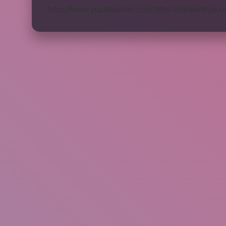
https://www.yucetasarim.com
https://mediartege.c