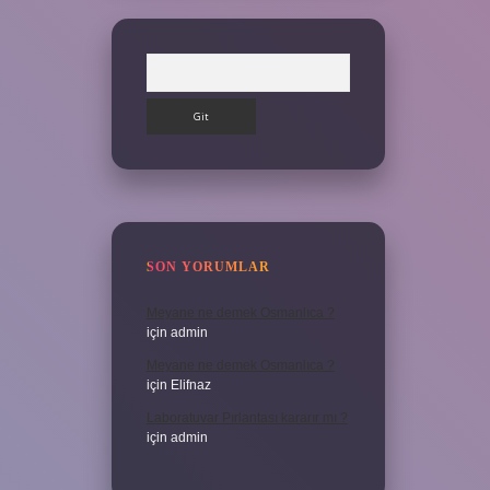
Arama
SON YORUMLAR
Meyane ne demek Osmanlıca ?
için
admin
Meyane ne demek Osmanlıca ?
için
Elifnaz
Laboratuvar Pırlantası kararır mı ?
için
admin