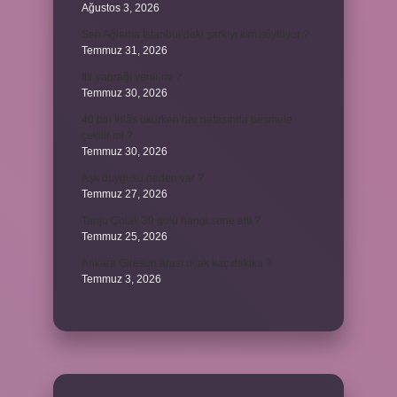
Ağustos 3, 2026
Sen Ağlama İstanbul’daki şarkıyı kim söylüyor ?
Temmuz 31, 2026
Itır yaprağı yenir mi ?
Temmuz 30, 2026
40 bin İhlâs okurken her defasında besmele
çekilir mi ?
Temmuz 30, 2026
Aşk duygusu neden var ?
Temmuz 27, 2026
Tanju Çolak 39 golü hangi sene attı ?
Temmuz 25, 2026
Ankara Giresun arası uçak kaç dakika ?
Temmuz 3, 2026