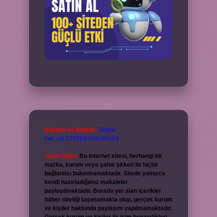
Reklam ve İletişim:
Skype:
live:.cid.575569c608265c69
Yasal Uyarı:
Bu internet sitesi, herhangi bir
marka, kurum veya şahıs şirketi ile hiçbir
bağlantısı bulunmamaktadır. Sitede yalnızca
kendi hazırladığımız makaleler
paylaşılmaktadır. Burada yer alan içerikler
haber niteliği taşımamakta olup, gerçek kurum
ve kişiler hakkında paylaşım yapılmamaktadır.