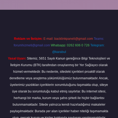
asino/
Reklam ve İletişim:
E-mail:
backlinkpaneli@gmail.com
Teams:
forumhizmeti@gmail.com
Whatsapp: 0262 606 0 726
Telegram:
@karabul
Yasal Uyarı:
Sitemiz, 5651 Sayılı Kanun gereğince Bilgi Teknolojileri ve
İletişim Kurumu (BTK) tarafından onaylanmış bir Yer Sağlayıcı olarak
hizmet vermektedir. Bu nedenle, sitedeki içerikleri proaktif olarak
denetleme veya araştırma yükümlülüğümüz bulunmamaktadır. Ancak,
üyelerimiz yazdıkları içeriklerin sorumluluğunu taşımakta olup, siteye
üye olarak bu sorumluluğu kabul etmiş sayılırlar. Bu internet sitesi,
herhangi bir marka, kurum veya şahıs şirketi ile hiçbir bağlantısı
bulunmamaktadır. Sitede yalnızca kendi hazırladığımız makaleler
paylaşılmaktadır. Burada yer alan içerikler haber niteliği taşımamakta
olup, gerçek kurum ve kişiler hakkında paylaşım yapılmamaktadır.