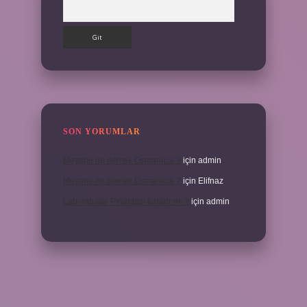
Arama
SON YORUMLAR
Meyane ne demek Osmanlıca ?
için
admin
Meyane ne demek Osmanlıca ?
için
Elifnaz
Laboratuvar Pırlantası kararır mı ?
için
admin