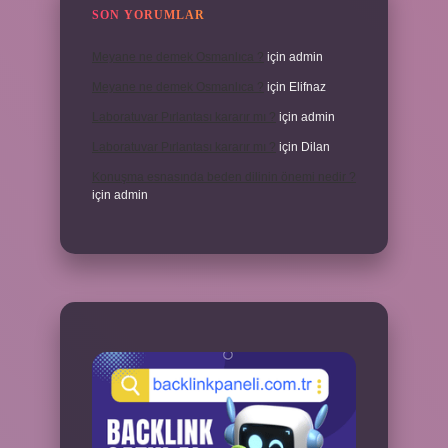
SON YORUMLAR
Meyane ne demek Osmanlıca ?
için
admin
Meyane ne demek Osmanlıca ?
için
Elifnaz
Laboratuvar Pırlantası kararır mı ?
için
admin
Laboratuvar Pırlantası kararır mı ?
için
Dilan
Konuşma esnasında beden dilinin önemi nedir ?
için
admin