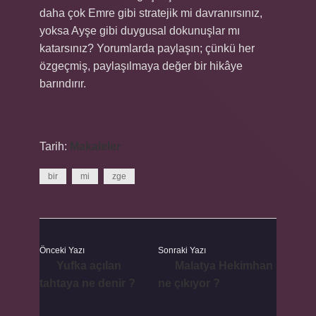
daha çok Emre gibi stratejik mi davranırsınız,
yoksa Ayşe gibi duygusal dokunuşlar mı
katarsınız? Yorumlarda paylaşın; çünkü her
özgeçmiş, paylaşılmaya değer bir hikâye
barındırır.
Tarih:
Makaleler
bir
mi
zge
Önceki Yazı
Sonraki Yazı
Yufka açılan
Malatya Hekimhan
tahtaya ne denir ?
ne çıkıyor ?