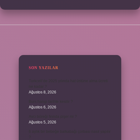
SIDEBAR
SON YAZILAR
Turkcell’de 2025 yılında hat üstüne alma ücreti
ne kadar ?
Ağustos 8, 2026
Burs hangi tarihte kesilir ?
Ağustos 6, 2026
Avcı böreği fırında pişer mi ?
Ağustos 5, 2026
6 aylık bir bebeğe balkabağı çorbası nasıl yapılır
?