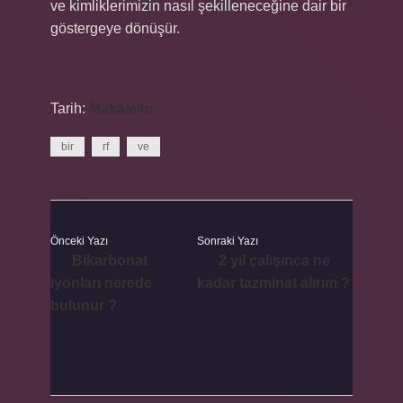
ve kimliklerimizin nasıl şekilleneceğine dair bir
göstergeye dönüşür.
Tarih:
Makaleler
bir
rf
ve
Önceki Yazı
Sonraki Yazı
Bikarbonat
2 yıl çalışınca ne
iyonları nerede
kadar tazminat alırım ?
bulunur ?