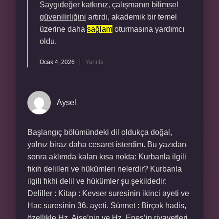
Saygıdeğer katkınız, çalışmanın
bilimsel
güvenilirliğini
artırdı, akademik bir temel
üzerine daha
sağlam
oturmasına yardımcı
oldu.
Ocak 4, 2026
Yanıtla
Aysel
Başlangıç bölümündeki dil oldukça doğal,
yalnız biraz daha cesaret isterdim. Bu yazıdan
sonra aklımda kalan kısa nokta: Kurbanla ilgili
fıkıh delilleri ve hükümleri nelerdir? Kurbanla
ilgili fıkhi delil ve hükümler şu şekildedir:
Deliller : Kitap : Kevser suresinin ikinci ayeti ve
Hac suresinin 36. ayeti. Sünnet : Birçok hadis,
özellikle Hz. Aişe’nin ve Hz. Enes’in rivayetleri.