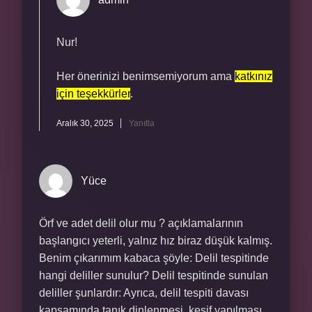
Nur!
Her önerinizi benimsemiyorum ama
katkınız
için teşekkürler
.
Aralık 30, 2025
Yanıtla
Yüce
Örf ve adet delil olur mu ? açıklamalarının
başlangıcı yeterli, yalnız hız biraz düşük kalmış.
Benim çıkarımım kabaca şöyle: Delil tespitinde
hangi deliller sunulur? Delil tespitinde sunulan
deliller şunlardır: Ayrıca, delil tespiti davası
kapsamında tanık dinlenmesi, keşif yapılması