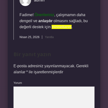
admin
Fadime!
Önerileriniz
, çalışmamın
daha
dengeli
ve
anlaşılır
olmasını sağladı, bu
değerli destek için
minnettarım
.
Nisan 25, 2026
Yanıtla
Bir yanıt yazın
E-posta adresiniz yayınlanmayacak.
Gerekli
alanlar
*
ile işaretlenmişlerdir
Yorum