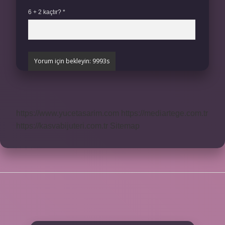
6 + 2 kaçtır?
*
https://www.yucetasarim.com
https://mediartege.com.tr
https://kasvabijuteri.com.tr
Sitemap
SIDEBAR