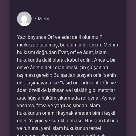
Özlem
Yazı boyunca Örf ve adet delil olur mu ?
merkezde tutulmuş, bu olumlu bir tercih. Metnin
bu kısmı doğrudan Evet, örf ve âdet, İslam
hukukunda delil olarak kabul edilir . Ancak, bir
örf ve âdetin delil olabilmesi için şu şartları
taşıması gerekir: Bu şartları taşıyan örfe “sahih
örf”, taşımayana ise “fâsid örf” adı verilir. Örf ve
âdet, özellikle istihsan ve istislâh gibi metotlar
aracılığıyla hüküm çıkarmada rol oynar. Ayrıca,
yasama, fetva ve yargı açısından İslam
hukukunun önemli kaynaklarından birini teşkil
eder. Yaygın ve sürekli olması . Nasların lafzına
ve ruhuna, yani İslam hukukunun temel
ilkelerine aykırı düşmemesi . ile bağlantılı.