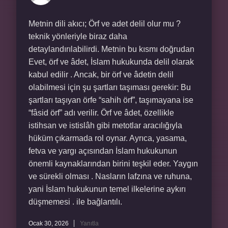
Metnin dili akıcı; Örf ve adet delil olur mu ?
teknik yönleriyle biraz daha
detaylandırılabilirdi. Metnin bu kısmı doğrudan
Evet, örf ve âdet, İslam hukukunda delil olarak
kabul edilir . Ancak, bir örf ve âdetin delil
olabilmesi için şu şartları taşıması gerekir: Bu
şartları taşıyan örfe “sahih örf”, taşımayana ise
“fâsid örf” adı verilir. Örf ve âdet, özellikle
istihsan ve istislâh gibi metotlar aracılığıyla
hüküm çıkarmada rol oynar. Ayrıca, yasama,
fetva ve yargı açısından İslam hukukunun
önemli kaynaklarından birini teşkil eder. Yaygın
ve sürekli olması . Nasların lafzına ve ruhuna,
yani İslam hukukunun temel ilkelerine aykırı
düşmemesi . ile bağlantılı.
Ocak 30, 2026
Yanıtla