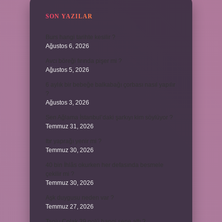
SON YAZILAR
Burs hangi tarihte kesilir ?
Ağustos 6, 2026
Avcı böreği fırında pişer mi ?
Ağustos 5, 2026
6 aylık bir bebeğe balkabağı çorbası nasıl yapılır
?
Ağustos 3, 2026
Sen Ağlama İstanbul’daki şarkıyı kim söylüyor ?
Temmuz 31, 2026
Itır yaprağı yenir mi ?
Temmuz 30, 2026
40 bin İhlâs okurken her defasında besmele
çekilir mi ?
Temmuz 30, 2026
Aşk duygusu neden var ?
Temmuz 27, 2026
Tanju Çolak 39 golü hangi sene attı ?