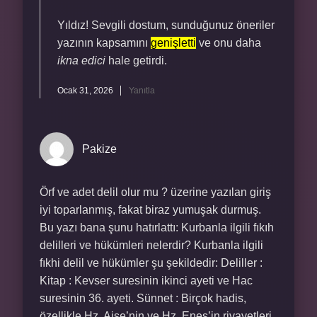
Yıldız! Sevgili dostum, sunduğunuz öneriler
yazının kapsamını
genişletti
ve onu daha
ikna edici
hale getirdi.
Ocak 31, 2026
Yanıtla
Pakize
Örf ve adet delil olur mu ? üzerine yazılan giriş
iyi toparlanmış, fakat biraz yumuşak durmuş.
Bu yazı bana şunu hatırlattı: Kurbanla ilgili fıkıh
delilleri ve hükümleri nelerdir? Kurbanla ilgili
fıkhi delil ve hükümler şu şekildedir: Deliller :
Kitap : Kevser suresinin ikinci ayeti ve Hac
suresinin 36. ayeti. Sünnet : Birçok hadis,
özellikle Hz. Aişe’nin ve Hz. Enes’in rivayetleri.