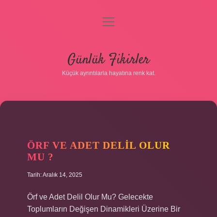
menüyü
aç
Anasayfa
Günlük Fikirler
Gizlilik Politikası
Küçük ayrıntılarla hayatına renk kat.
Yasal Uyarı
Hakkımızda
ÖRF VE ADET DELIL OLUR
MU ?
Tarih: Aralık 14, 2025
Örf ve Adet Delil Olur Mu? Gelecekte
Toplumların Değişen Dinamikleri Üzerine Bir