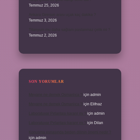
Temmuz 25, 2026
Ankara Giresun arası uçak kaç dakika ?
Temmuz 3, 2026
Titanyum mu daha sağlam paslanmaz çelik mi ?
Temmuz 2, 2026
SON YORUMLAR
Meyane ne demek Osmanlıca ?
için
admin
Meyane ne demek Osmanlıca ?
için
Elifnaz
Laboratuvar Pırlantası kararır mı ?
için
admin
Laboratuvar Pırlantası kararır mı ?
için
Dilan
Konuşma esnasında beden dilinin önemi nedir ?
için
admin