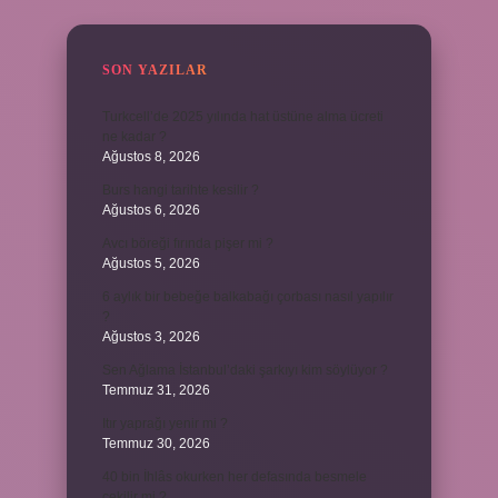
SON YAZILAR
Turkcell’de 2025 yılında hat üstüne alma ücreti
ne kadar ?
Ağustos 8, 2026
Burs hangi tarihte kesilir ?
Ağustos 6, 2026
Avcı böreği fırında pişer mi ?
Ağustos 5, 2026
6 aylık bir bebeğe balkabağı çorbası nasıl yapılır
?
Ağustos 3, 2026
Sen Ağlama İstanbul’daki şarkıyı kim söylüyor ?
Temmuz 31, 2026
Itır yaprağı yenir mi ?
Temmuz 30, 2026
40 bin İhlâs okurken her defasında besmele
çekilir mi ?