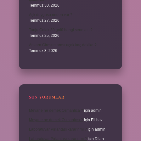
Temmuz 30, 2026
Aşk duygusu neden var ?
Temmuz 27, 2026
Tanju Çolak 39 golü hangi sene attı ?
Temmuz 25, 2026
Ankara Giresun arası uçak kaç dakika ?
Temmuz 3, 2026
SON YORUMLAR
Meyane ne demek Osmanlıca ?
için
admin
Meyane ne demek Osmanlıca ?
için
Elifnaz
Laboratuvar Pırlantası kararır mı ?
için
admin
Laboratuvar Pırlantası kararır mı ?
için
Dilan