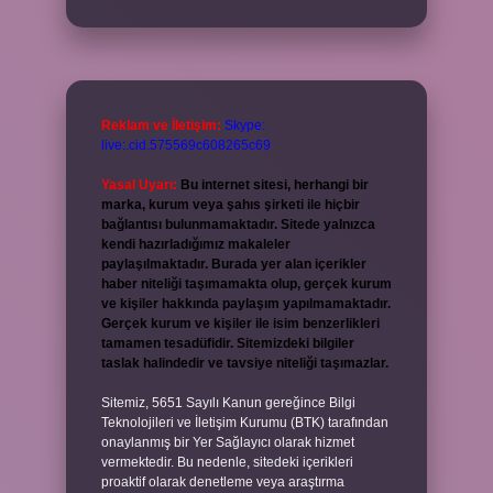
Reklam ve İletişim:
Skype:
live:.cid.575569c608265c69
Yasal Uyarı:
Bu internet sitesi, herhangi bir
marka, kurum veya şahıs şirketi ile hiçbir
bağlantısı bulunmamaktadır. Sitede yalnızca
kendi hazırladığımız makaleler
paylaşılmaktadır. Burada yer alan içerikler
haber niteliği taşımamakta olup, gerçek kurum
ve kişiler hakkında paylaşım yapılmamaktadır.
Gerçek kurum ve kişiler ile isim benzerlikleri
tamamen tesadüfidir. Sitemizdeki bilgiler
taslak halindedir ve tavsiye niteliği taşımazlar.
Sitemiz, 5651 Sayılı Kanun gereğince Bilgi
Teknolojileri ve İletişim Kurumu (BTK) tarafından
onaylanmış bir Yer Sağlayıcı olarak hizmet
vermektedir. Bu nedenle, sitedeki içerikleri
proaktif olarak denetleme veya araştırma