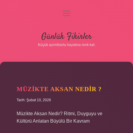
menüyü
aç
Anasayfa
Günlük Fikirler
Gizlilik Politikası
Küçük ayrıntılarla hayatına renk kat.
Yasal Uyarı
Hakkımızda
MÜZIKTE AKSAN NEDIR ?
Tarih: Şubat 10, 2026
Müzikte Aksan Nedir? Ritmi, Duyguyu ve
Kültürü Anlatan Büyülü Bir Kavram