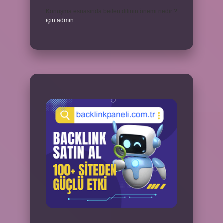
Konuşma esnasında beden dilinin önemi nedir ?
için
admin