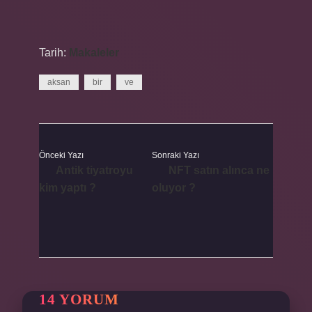
Tarih:
Makaleler
aksan
bir
ve
Önceki Yazı
Sonraki Yazı
Antik tiyatroyu
NFT satın alınca ne
kim yaptı ?
oluyor ?
14 YORUM