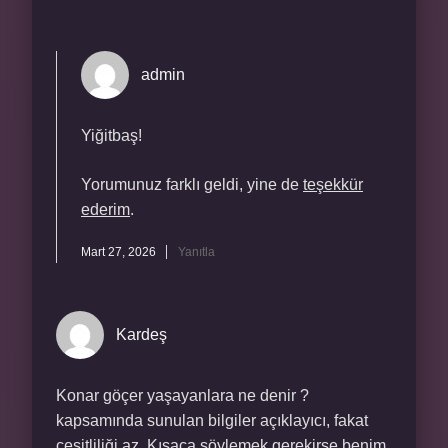
admin
Yiğitbaş!
Yorumunuz farklı geldi, yine de
teşekkür
ederim
.
Mart 27, 2026
Yanıtla
Kardeş
Konar göçer yaşayanlara ne denir ?
kapsamında sunulan bilgiler açıklayıcı, fakat
çeşitliliği az. Kısaca söylemek gerekirse benim