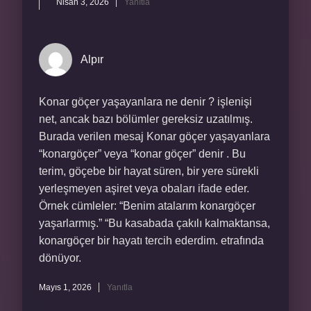
Nisan 3, 2026
Yanıtla
Alpır
Konar göçer yaşayanlara ne denir ? işlenişi
net, ancak bazı bölümler gereksiz uzatılmış.
Burada verilen mesaj Konar göçer yaşayanlara
“konargöçer” veya “konar göçer” denir . Bu
terim, göçebe bir hayat süren, bir yere sürekli
yerleşmeyen aşiret veya obaları ifade eder.
Örnek cümleler: “Benim atalarım konargöçer
yaşarlarmış.” “Bu kasabada çakılı kalmaktansa,
konargöçer bir hayatı tercih ederdim. etrafında
dönüyor.
Mayıs 1, 2026
Yanıtla