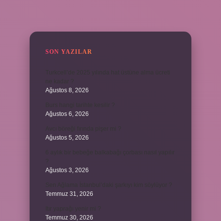
SIDEBAR
SON YAZILAR
Turkcell’de 2025 yılında hat üstüne alma ücreti
ne kadar ?
Ağustos 8, 2026
Burs hangi tarihte kesilir ?
Ağustos 6, 2026
Avcı böreği fırında pişer mi ?
Ağustos 5, 2026
6 aylık bir bebeğe balkabağı çorbası nasıl yapılır
?
Ağustos 3, 2026
Sen Ağlama İstanbul’daki şarkıyı kim söylüyor ?
Temmuz 31, 2026
Itır yaprağı yenir mi ?
Temmuz 30, 2026