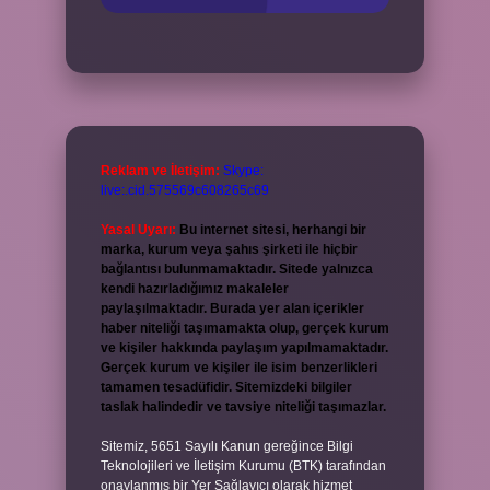
Reklam ve İletişim:
Skype:
live:.cid.575569c608265c69
Yasal Uyarı:
Bu internet sitesi, herhangi bir
marka, kurum veya şahıs şirketi ile hiçbir
bağlantısı bulunmamaktadır. Sitede yalnızca
kendi hazırladığımız makaleler
paylaşılmaktadır. Burada yer alan içerikler
haber niteliği taşımamakta olup, gerçek kurum
ve kişiler hakkında paylaşım yapılmamaktadır.
Gerçek kurum ve kişiler ile isim benzerlikleri
tamamen tesadüfidir. Sitemizdeki bilgiler
taslak halindedir ve tavsiye niteliği taşımazlar.
Sitemiz, 5651 Sayılı Kanun gereğince Bilgi
Teknolojileri ve İletişim Kurumu (BTK) tarafından
onaylanmış bir Yer Sağlayıcı olarak hizmet