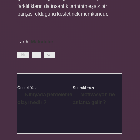
farklılıkların da insanlık tarihinin eşsiz bir
parçası olduğunu keşfetmek mümkündür.
Tarih:
Makaleler
bir
lt
ve
Önceki Yazı
Sonraki Yazı
Kimyada perdeleme
Motivasyon ne
olayı nedir ?
anlama gelir ?