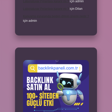
Laboratuvar Pırlantası kararır mı ?
için
admin
Laboratuvar Pırlantası kararır mı ?
için
Dilan
Konuşma esnasında beden dilinin önemi nedir ?
için
admin