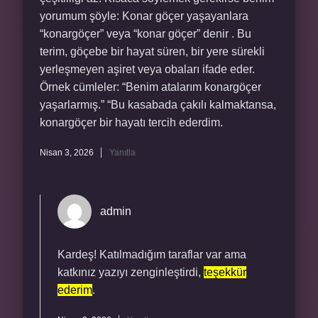
yorumum şöyle: Konar göçer yaşayanlara
“konargöçer” veya “konar göçer” denir . Bu
terim, göçebe bir hayat süren, bir yere sürekli
yerleşmeyen aşiret veya obaları ifade eder.
Örnek cümleler: “Benim atalarım konargöçer
yaşarlarmış.” “Bu kasabada çakılı kalmaktansa,
konargöçer bir hayatı tercih ederdim.
Nisan 3, 2026
Yanıtla
admin
Kardeş! Katılmadığım taraflar var ama
katkınız yazıyı zenginleştirdi,
teşekkür
ederim
.