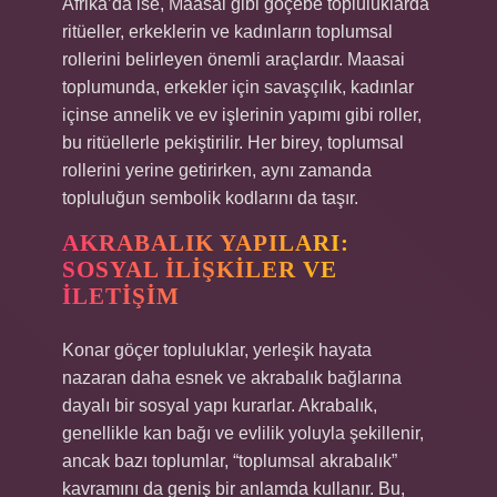
Afrika’da ise, Maasai gibi göçebe topluluklarda
ritüeller, erkeklerin ve kadınların toplumsal
rollerini belirleyen önemli araçlardır. Maasai
toplumunda, erkekler için savaşçılık, kadınlar
içinse annelik ve ev işlerinin yapımı gibi roller,
bu ritüellerle pekiştirilir. Her birey, toplumsal
rollerini yerine getirirken, aynı zamanda
topluluğun sembolik kodlarını da taşır.
AKRABALIK YAPILARI:
SOSYAL İLIŞKILER VE
İLETIŞIM
Konar göçer topluluklar, yerleşik hayata
nazaran daha esnek ve akrabalık bağlarına
dayalı bir sosyal yapı kurarlar. Akrabalık,
genellikle kan bağı ve evlilik yoluyla şekillenir,
ancak bazı toplumlar, “toplumsal akrabalık”
kavramını da geniş bir anlamda kullanır. Bu,