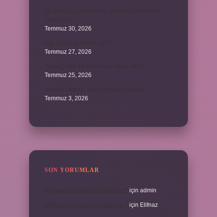
40 bin İhlâs okurken her defasında besmele
çekilir mi ?
Temmuz 30, 2026
Aşk duygusu neden var ?
Temmuz 27, 2026
Tanju Çolak 39 golü hangi sene attı ?
Temmuz 25, 2026
Ankara Giresun arası uçak kaç dakika ?
Temmuz 3, 2026
SON YORUMLAR
Meyane ne demek Osmanlıca ?
için
admin
Meyane ne demek Osmanlıca ?
için
Elifnaz