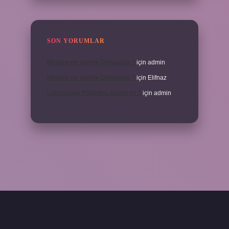
SON YORUMLAR
Meyane ne demek Osmanlıca ?
için
admin
Meyane ne demek Osmanlıca ?
için
Elifnaz
Laboratuvar Pırlantası kararır mı ?
için
admin
la.casino/