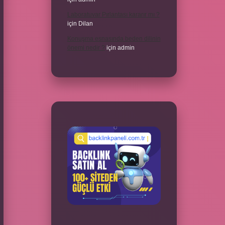
Laboratuvar Pırlantası kararır mı ?
için
Dilan
Konuşma esnasında beden dilinin
önemi nedir ?
için
admin