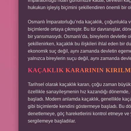
İmparatorluğu’ndan günümüze kadar, devletin kaç
hukukun işleyiş biçimini şekillendiren önemli bir o
Osmanlı İmparatorluğu’nda kaçaklık, çoğunlukla v
biçimlerde ortaya çıkmıştır. Bu tür davranışlar, d
bir yansımasıydı. Osmanlı’da, bireylerin devletle o
şekillenirken, kaçaklık bu ilişkileri ihlal eden bir
ekonomik suç değil, aynı zamanda devletin egemenli
yalnızca bireylerin suçu değil, aynı zamanda devl
KAÇAKLIK KARARININ KIRIL
Tarihsel olarak kaçaklık kararı, çoğu zaman büyük 
özellikle sanayileşmenin hız kazandığı dönemde, 
başladı. Modern anlamda kaçaklık, genellikle kaça
gibi biçimlerde kendini göstermeye başladı. Bu dön
denetlemeye, göç hareketlerini kontrol etmeye ve y
sergilemeye başladılar.