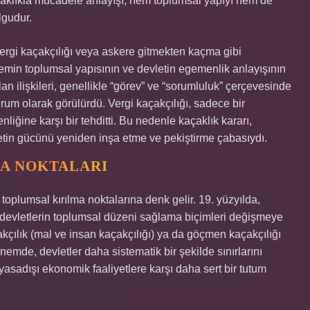
aklıkla mücadele anlayışı, hem toplumsal yapıyı hem de
lgudur.
ergi kaçakçılığı veya askere gitmekten kaçma gibi
önemin toplumsal yapısının ve devletin egemenlik anlayışının
lan ilişkileri, genellikle “görev” ve “sorumluluk” çerçevesinde
 durum olarak görülürdü. Vergi kaçakçılığı, sadece bir
ğine karşı bir tehditti. Bu nedenle kaçaklık kararı,
etin gücünü yeniden inşa etme ve pekiştirme çabasıydı.
MA NOKTALARI
toplumsal kırılma noktalarına denk gelir. 19. yüzyılda,
devletlerin toplumsal düzeni sağlama biçimleri değişmeye
kçılık (mal ve insan kaçakçılığı) ya da göçmen kaçakçılığı
emde, devletler daha sistematik bir şekilde sınırlarını
asadışı ekonomik faaliyetlere karşı daha sert bir tutum