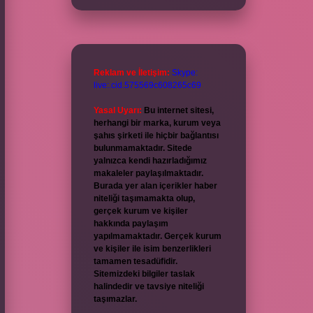
Reklam ve İletişim:
Skype:
live:.cid.575569c608265c69
Yasal Uyarı:
Bu internet sitesi,
herhangi bir marka, kurum veya
şahıs şirketi ile hiçbir bağlantısı
bulunmamaktadır. Sitede
yalnızca kendi hazırladığımız
makaleler paylaşılmaktadır.
Burada yer alan içerikler haber
niteliği taşımamakta olup,
gerçek kurum ve kişiler
hakkında paylaşım
yapılmamaktadır. Gerçek kurum
ve kişiler ile isim benzerlikleri
tamamen tesadüfidir.
Sitemizdeki bilgiler taslak
halindedir ve tavsiye niteliği
taşımazlar.