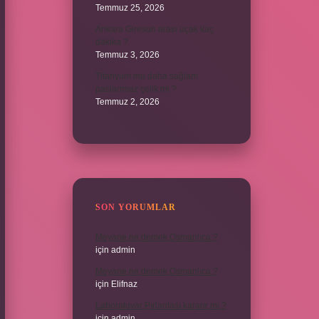
Temmuz 25, 2026
Ankara Giresun arası uçak kaç
dakika ?
Temmuz 3, 2026
Titanyum mu daha sağlam
paslanmaz çelik mi ?
Temmuz 2, 2026
SON YORUMLAR
Meyane ne demek Osmanlıca ?
için
admin
Meyane ne demek Osmanlıca ?
için
Elifnaz
Laboratuvar Pırlantası kararır mı ?
için
admin