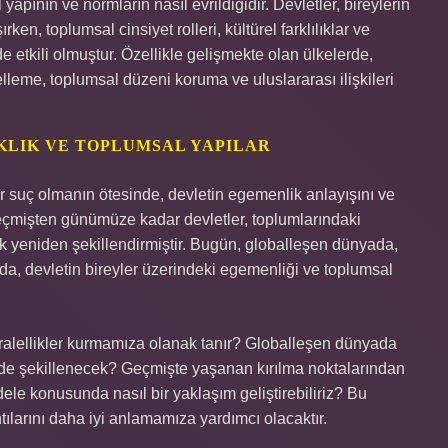
yapının ve normların nasıl evrildiğidir. Devletler, bireylerin
ken, toplumsal cinsiyet rolleri, kültürel farklılıklar ve
e etkili olmuştur. Özellikle gelişmekte olan ülkelerde,
lleme, toplumsal düzeni koruma ve uluslararası ilişkileri
LIK VE TOPLUMSAL YAPILAR
bir suç olmanın ötesinde, devletin egemenlik anlayışını ve
Geçmişten günümüze kadar devletler, toplumlarındaki
ak yeniden şekillendirmiştir. Bugün, globalleşen dünyada,
da, devletin bireyler üzerindeki egemenliği ve toplumsal
ralellikler kurmamıza olanak tanır? Globalleşen dünyada
ilde şekillenecek? Geçmişte yaşanan kırılma noktalarından
e konusunda nasıl bir yaklaşım geliştirebiliriz? Bu
ılarını daha iyi anlamamıza yardımcı olacaktır.