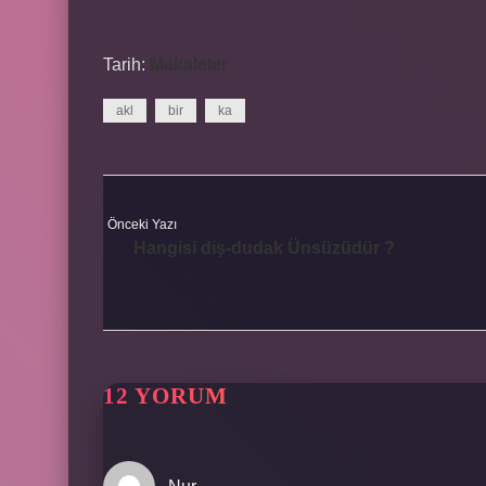
Tarih:
Makaleler
akl
bir
ka
Önceki Yazı
Hangisi diş-dudak Ünsüzüdür ?
12 YORUM