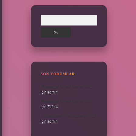
Arama
SON YORUMLAR
Meyane ne demek Osmanlıca ?
için
admin
Meyane ne demek Osmanlıca ?
için
Elifnaz
Laboratuvar Pırlantası kararır mı ?
için
admin