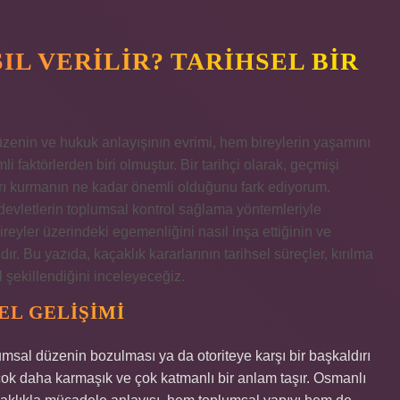
L VERILIR? TARIHSEL BIR
üzenin ve hukuk anlayışının evrimi, hem bireylerin yaşamını
 faktörlerden biri olmuştur. Bir tarihçi olarak, geçmişi
rı kurmanın ne kadar önemli olduğunu fark ediyorum.
devletlerin toplumsal kontrol sağlama yöntemleriyle
bireyler üzerindeki egemenliğini nasıl inşa ettiğinin ve
ır. Bu yazıda, kaçaklık kararlarının tarihsel süreçler, kırılma
 şekillendiğini inceleyeceğiz.
EL GELIŞIMI
lumsal düzenin bozulması ya da otoriteye karşı bir başkaldırı
 çok daha karmaşık ve çok katmanlı bir anlam taşır. Osmanlı