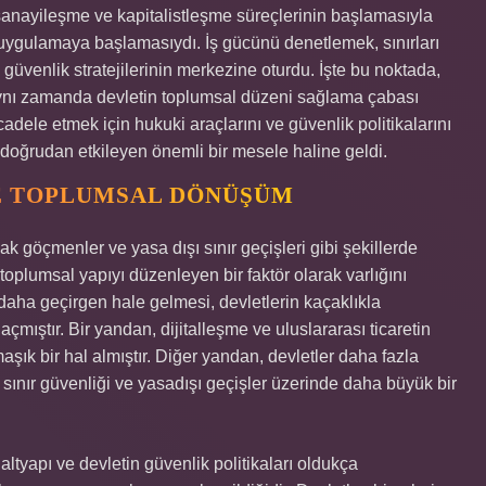
sanayileşme ve kapitalistleşme süreçlerinin başlamasıyla
ol uygulamaya başlamasıydı. İş gücünü denetlemek, sınırları
üvenlik stratejilerinin merkezine oturdu. İşte bu noktada,
 aynı zamanda devletin toplumsal düzeni sağlama çabası
adele etmek için hukuki araçlarını ve güvenlik politikalarını
ı doğrudan etkileyen önemli bir mesele haline geldi.
E TOPLUMSAL DÖNÜŞÜM
k göçmenler ve yasa dışı sınır geçişleri gibi şekillerde
toplumsal yapıyı düzenleyen bir faktör olarak varlığını
daha geçirgen hale gelmesi, devletlerin kaçaklıkla
mıştır. Bir yandan, dijitalleşme ve uluslararası ticaretin
şık bir hal almıştır. Diğer yandan, devletler daha fazla
ınır güvenliği ve yasadışı geçişler üzerinde daha büyük bir
ltyapı ve devletin güvenlik politikaları oldukça