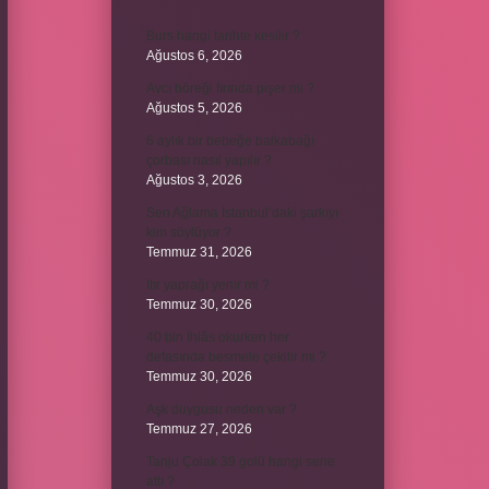
Burs hangi tarihte kesilir ?
Ağustos 6, 2026
Avcı böreği fırında pişer mi ?
Ağustos 5, 2026
6 aylık bir bebeğe balkabağı
çorbası nasıl yapılır ?
Ağustos 3, 2026
Sen Ağlama İstanbul’daki şarkıyı
kim söylüyor ?
Temmuz 31, 2026
Itır yaprağı yenir mi ?
Temmuz 30, 2026
40 bin İhlâs okurken her
defasında besmele çekilir mi ?
Temmuz 30, 2026
Aşk duygusu neden var ?
Temmuz 27, 2026
Tanju Çolak 39 golü hangi sene
attı ?