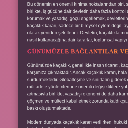
Bu dönemin en önemli kırılma noktalarından biri, 
birlikte, iş gücüne dair devletin daha fazla kontr
korumak ve yasadışı göçü engellemek, devletlerin g
kaçaklık kararı, sadece bir bireysel eylem değil,
olarak yeniden şekillendi. Devletin, kaçaklıkla müc
nasıl kullanacağına dair kararlar, toplumsal yapıy
GÜNÜMÜZLE BAĞLANTILAR V
Günümüzde kaçaklık, genellikle insan ticareti, kaça
karşımıza çıkmaktadır. Ancak kaçaklık kararı, hala 
sürdürmektedir. Globalleşme ve sınırların giderek 
mücadele yöntemlerinde önemli değişikliklere yol aç
artmasıyla birlikte, yasadışı ekonomi de daha karma
göçmen ve mülteci kabul etmek zorunda kaldıkça, s
baskı oluşturmaktadır.
Modern dünyada kaçaklık kararı verilirken, hukuki a