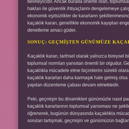
belirleyicidir. Ancak burada önemli olan, toplumsal 
hakları ile güvenlik ihtiyaçlarını dengelemeye çalışır
ekonomik eşitsizlikler de kararların şekillenmesind
kaçaklık kararı, genellikle ekonomik kayıpları enge
denetleme amacı güder.
SONUÇ: GEÇMIŞTEN GÜNÜMÜZE KAÇAK
Kaçaklık kararı, tarihsel olarak yalnızca bireysel 
toplumsal normları yansıtan önemli bir olgudur. 
kaçaklıkla mücadele etme biçimlerini sürekli olar
kaçaklık kararları daha karmaşık hale gelmiş olsa 
yapıları düzenleme çabası devam etmektedir.
Peki, geçmişin bu dinamikleri günümüzle nasıl pa
kaçaklık kararlarının toplumsal yansıması ne şek
öğrenerek, bugünün dünyasında kaçaklıkla mücadel
soruları tartışmak, geçmişin ve günümüzün bağlant