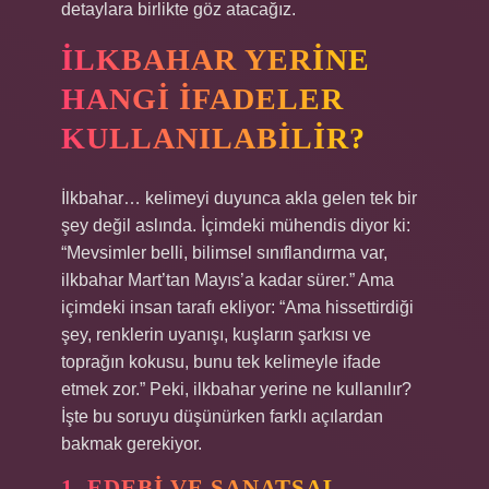
detaylara birlikte göz atacağız.
İLKBAHAR YERINE
HANGI İFADELER
KULLANILABILIR?
İlkbahar… kelimeyi duyunca akla gelen tek bir
şey değil aslında. İçimdeki mühendis diyor ki:
“Mevsimler belli, bilimsel sınıflandırma var,
ilkbahar Mart’tan Mayıs’a kadar sürer.” Ama
içimdeki insan tarafı ekliyor: “Ama hissettirdiği
şey, renklerin uyanışı, kuşların şarkısı ve
toprağın kokusu, bunu tek kelimeyle ifade
etmek zor.” Peki, ilkbahar yerine ne kullanılır?
İşte bu soruyu düşünürken farklı açılardan
bakmak gerekiyor.
1. EDEBI VE SANATSAL