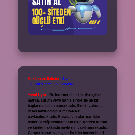
Reklam ve İletişim:
Skype:
live:.cid.575569c608265c69
Yasal Uyarı:
Bu internet sitesi, herhangi bir
marka, kurum veya şahıs şirketi ile hiçbir
bağlantısı bulunmamaktadır. Sitede yalnızca
kendi hazırladığımız makaleler
paylaşılmaktadır. Burada yer alan içerikler
haber niteliği taşımamakta olup, gerçek kurum
ve kişiler hakkında paylaşım yapılmamaktadır.
Gerçek kurum ve kişiler ile isim benzerlikleri