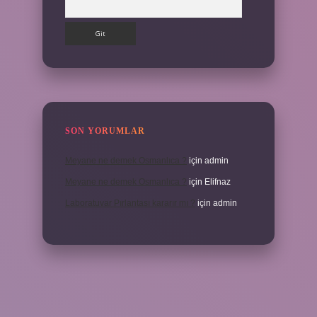
SON YORUMLAR
Meyane ne demek Osmanlıca ?
için
admin
Meyane ne demek Osmanlıca ?
için
Elifnaz
Laboratuvar Pırlantası kararır mı ?
için
admin