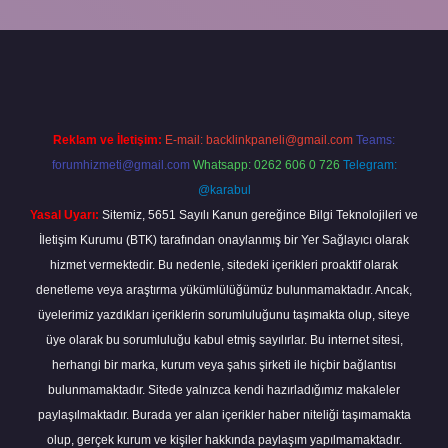
//piabella.casino/
Reklam ve İletişim:
E-mail:
backlinkpaneli@gmail.com
Teams:
forumhizmeti@gmail.com
Whatsapp: 0262 606 0 726
Telegram:
@karabul
Yasal Uyarı:
Sitemiz, 5651 Sayılı Kanun gereğince Bilgi Teknolojileri ve
İletişim Kurumu (BTK) tarafından onaylanmış bir Yer Sağlayıcı olarak
hizmet vermektedir. Bu nedenle, sitedeki içerikleri proaktif olarak
denetleme veya araştırma yükümlülüğümüz bulunmamaktadır. Ancak,
üyelerimiz yazdıkları içeriklerin sorumluluğunu taşımakta olup, siteye
üye olarak bu sorumluluğu kabul etmiş sayılırlar. Bu internet sitesi,
herhangi bir marka, kurum veya şahıs şirketi ile hiçbir bağlantısı
bulunmamaktadır. Sitede yalnızca kendi hazırladığımız makaleler
paylaşılmaktadır. Burada yer alan içerikler haber niteliği taşımamakta
olup, gerçek kurum ve kişiler hakkında paylaşım yapılmamaktadır.