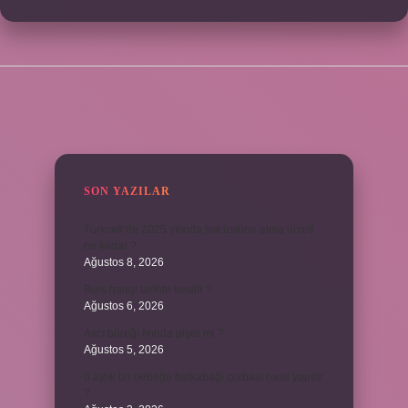
SIDEBAR
SON YAZILAR
Turkcell’de 2025 yılında hat üstüne alma ücreti
ne kadar ?
Ağustos 8, 2026
Burs hangi tarihte kesilir ?
Ağustos 6, 2026
Avcı böreği fırında pişer mi ?
Ağustos 5, 2026
6 aylık bir bebeğe balkabağı çorbası nasıl yapılır
?