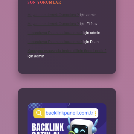
SON YORUMLAR
Meyane ne demek Osmanlıca ?
için
admin
Meyane ne demek Osmanlıca ?
için
Elifnaz
Laboratuvar Pırlantası kararır mı ?
için
admin
Laboratuvar Pırlantası kararır mı ?
için
Dilan
Konuşma esnasında beden dilinin önemi nedir ?
için
admin