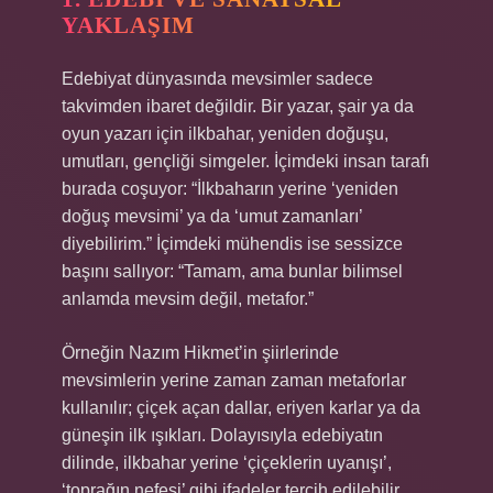
YAKLAŞIM
Edebiyat dünyasında mevsimler sadece
takvimden ibaret değildir. Bir yazar, şair ya da
oyun yazarı için ilkbahar, yeniden doğuşu,
umutları, gençliği simgeler. İçimdeki insan tarafı
burada coşuyor: “İlkbaharın yerine ‘yeniden
doğuş mevsimi’ ya da ‘umut zamanları’
diyebilirim.” İçimdeki mühendis ise sessizce
başını sallıyor: “Tamam, ama bunlar bilimsel
anlamda mevsim değil, metafor.”
Örneğin Nazım Hikmet’in şiirlerinde
mevsimlerin yerine zaman zaman metaforlar
kullanılır; çiçek açan dallar, eriyen karlar ya da
güneşin ilk ışıkları. Dolayısıyla edebiyatın
dilinde, ilkbahar yerine ‘çiçeklerin uyanışı’,
‘toprağın nefesi’ gibi ifadeler tercih edilebilir.