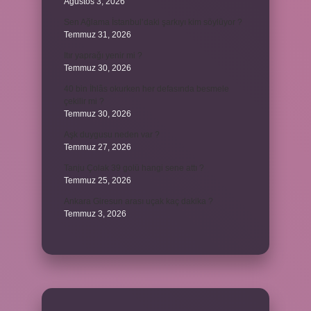
Ağustos 3, 2026
Sen Ağlama İstanbul’daki şarkıyı kim söylüyor ?
Temmuz 31, 2026
Itır yaprağı yenir mi ?
Temmuz 30, 2026
40 bin İhlâs okurken her defasında besmele
çekilir mi ?
Temmuz 30, 2026
Aşk duygusu neden var ?
Temmuz 27, 2026
Tanju Çolak 39 golü hangi sene attı ?
Temmuz 25, 2026
Ankara Giresun arası uçak kaç dakika ?
Temmuz 3, 2026