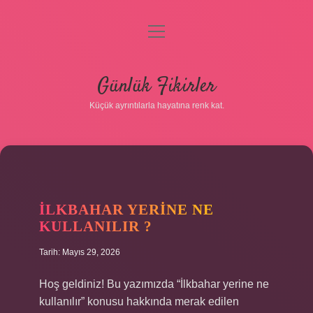
menüyü
aç
Anasayfa
Günlük Fikirler
Gizlilik Politikası
Küçük ayrıntılarla hayatına renk kat.
Yasal Uyarı
Hakkımızda
İLKBAHAR YERINE NE
KULLANILIR ?
Tarih: Mayıs 29, 2026
Hoş geldiniz! Bu yazımızda “İlkbahar yerine ne
kullanılır” konusu hakkında merak edilen