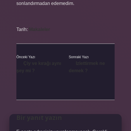
sonlandırmadan edemedim.
Tarih:
Makaleler
Önceki Yazı
Sonraki Yazı
Çiy ve kırağı aynı
Izlettirmek ne
şey mi ?
demek ?
Bir yanıt yazın