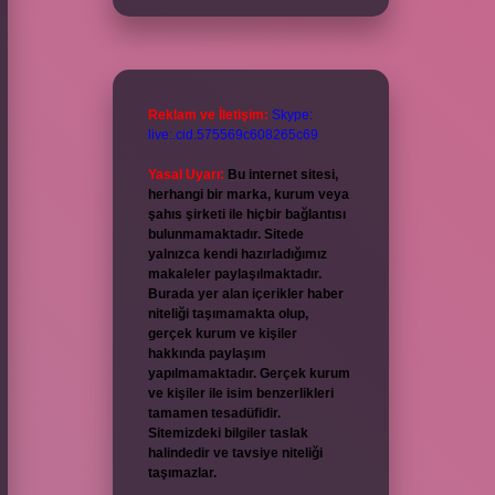
Reklam ve İletişim:
Skype:
live:.cid.575569c608265c69
Yasal Uyarı:
Bu internet sitesi,
herhangi bir marka, kurum veya
şahıs şirketi ile hiçbir bağlantısı
bulunmamaktadır. Sitede
yalnızca kendi hazırladığımız
makaleler paylaşılmaktadır.
Burada yer alan içerikler haber
niteliği taşımamakta olup,
gerçek kurum ve kişiler
hakkında paylaşım
yapılmamaktadır. Gerçek kurum
ve kişiler ile isim benzerlikleri
tamamen tesadüfidir.
Sitemizdeki bilgiler taslak
halindedir ve tavsiye niteliği
taşımazlar.