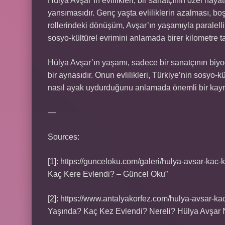
Hülya Avşar’ın evlilikleri, bir sanatçının özel haya
yansımasıdır. Genç yaşta evliliklerin azalması, b
rollerindeki dönüşüm, Avşar’ın yaşamıyla paralellik
sosyo-kültürel evrimini anlamada birer kilometre taş
Hülya Avşar’ın yaşamı, sadece bir sanatçının biy
bir aynasıdır. Onun evlilikleri, Türkiye’nin sosyo-k
nasıl ayak uydurduğunu anlamada önemli bir kay
—
Sources:
[1]: https://gunceloku.com/galeri/hulya-avsar-ka
Kaç Kere Evlendi? – Güncel Oku”
[2]: https://www.antalyakorfez.com/hulya-avsar-
Yaşında? Kaç Kez Evlendi? Nereli? Hülya Avşa