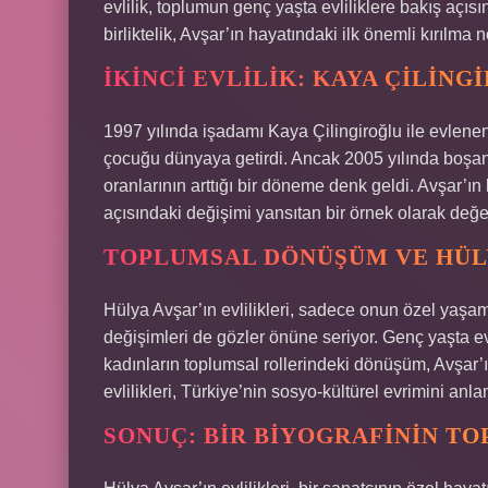
evlilik, toplumun genç yaşta evliliklere bakış açısı
birliktelik, Avşar’ın hayatındaki ilk önemli kırılma n
İKINCI EVLILIK: KAYA ÇILIN
1997 yılında işadamı Kaya Çilingiroğlu ile evlenen
çocuğu dünyaya getirdi. Ancak 2005 yılında boşan
oranlarının arttığı bir döneme denk geldi. Avşar’ın
açısındaki değişimi yansıtan bir örnek olarak değerle
TOPLUMSAL DÖNÜŞÜM VE HÜL
Hülya Avşar’ın evlilikleri, sadece onun özel yaşa
değişimleri de gözler önüne seriyor. Genç yaşta ev
kadınların toplumsal rollerindeki dönüşüm, Avşar’
evlilikleri, Türkiye’nin sosyo-kültürel evrimini anlam
SONUÇ: BIR BIYOGRAFININ T