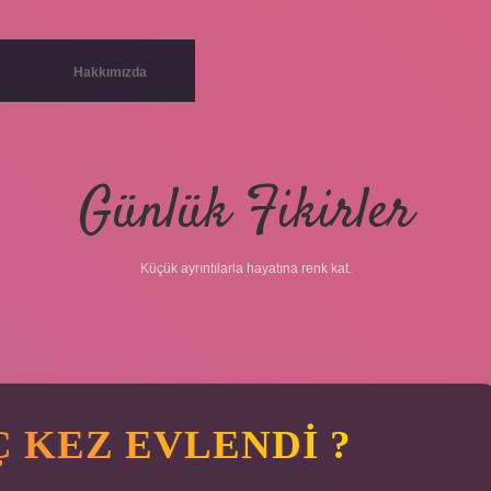
Hakkımızda
Günlük Fikirler
Küçük ayrıntılarla hayatına renk kat.
 KEZ EVLENDI ?