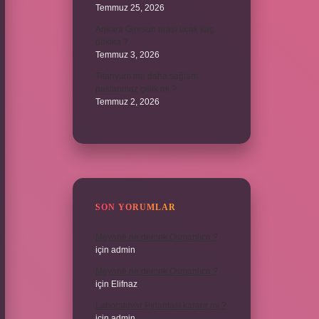
Temmuz 25, 2026
Ankara Giresun arası uçak kaç
dakika ?
Temmuz 3, 2026
Titanyum mu daha sağlam
paslanmaz çelik mi ?
Temmuz 2, 2026
SON YORUMLAR
Meyane ne demek Osmanlıca ?
için
admin
Meyane ne demek Osmanlıca ?
için
Elifnaz
Laboratuvar Pırlantası kararır mı ?
için
admin