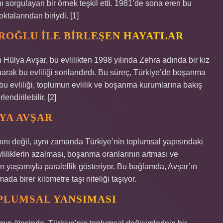
nı sorgulayan bir örnek teşkil etti. 1981’de sona eren bu
oktalarından biriydi. [1]
GIROĞLU ILE BIRLEŞEN HAYATLAR
 Hülya Avşar, bu evlilikten 1998 yılında Zehra adında bir kız
arak bu evliliği sonlandırdı. Bu süreç, Türkiye’de boşanma
 bu evliliği, toplumun evlilik ve boşanma kurumlarına bakış
ndirilebilir. [2]
YA AVŞAR
mını değil, aynı zamanda Türkiye’nin toplumsal yapısındaki
liliklerin azalması, boşanma oranlarının artması ve
ın yaşamıyla paralellik gösteriyor. Bu bağlamda, Avşar’ın
ada birer kilometre taşı niteliği taşıyor.
OPLUMSAL YANSIMASI