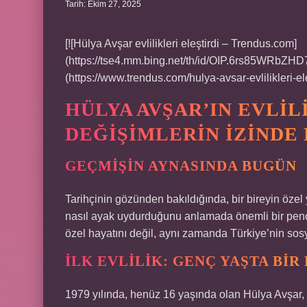
Tarih: Ekim 27, 2025
[![Hülya Avşar evlilikleri eleştirdi – Trendus.com]
(https://tse4.mm.bing.net/th/id/OIP.6rs85WRbZ
(https://www.trendus.com/hulya-avsar-evlilikleri
HÜLYA AVŞAR’IN EVLI
DEĞIŞIMLERIN İZINDE 
GEÇMIŞIN AYNASINDA BUGÜN
Tarihçinin gözünden bakıldığında, bir bireyin ö
nasıl ayak uydurduğunu anlamada önemli bir pencer
özel hayatını değil, aynı zamanda Türkiye’nin sosy
İLK EVLILIK: GENÇ YAŞTA BIR
1979 yılında, henüz 16 yaşında olan Hülya Avşar, 