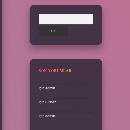
Arama
SON YORUMLAR
Meyane ne demek Osmanlıca ?
için
admin
Meyane ne demek Osmanlıca ?
için
Elifnaz
Laboratuvar Pırlantası kararır mı ?
için
admin