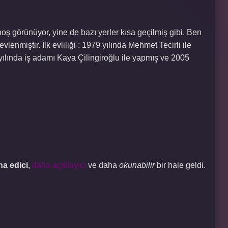
oş görünüyor, yine de bazı yerler kısa geçilmiş gibi. Ben
enmiştir. İlk evliliği : 1979 yılında Mehmet Tecirli ile
997 yılında iş adamı Kaya Çilingiroğlu ile yapmış ve 2005
na edici
,
daha açıklayıcı
ve daha
okunabilir
bir hale geldi.