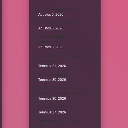
Burs hangi tarihte kesilir ?
Ağustos 6, 2026
Avcı böreği fırında pişer mi ?
Ağustos 5, 2026
6 aylık bir bebeğe balkabağı
çorbası nasıl yapılır ?
Ağustos 3, 2026
Sen Ağlama İstanbul’daki şarkıyı
kim söylüyor ?
Temmuz 31, 2026
Itır yaprağı yenir mi ?
Temmuz 30, 2026
40 bin İhlâs okurken her
defasında besmele çekilir mi ?
Temmuz 30, 2026
Aşk duygusu neden var ?
Temmuz 27, 2026
Tanju Çolak 39 golü hangi sene
attı ?