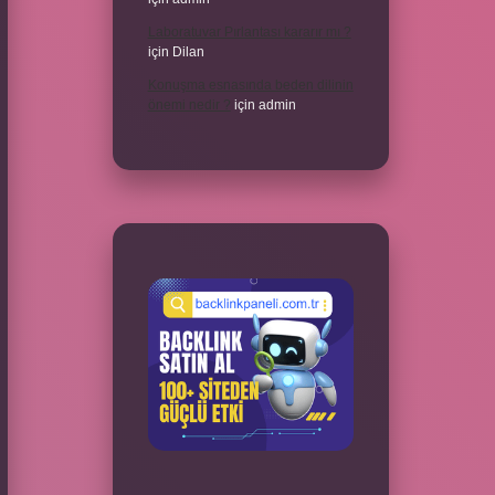
Laboratuvar Pırlantası kararır mı ?
için
Dilan
Konuşma esnasında beden dilinin
önemi nedir ?
için
admin