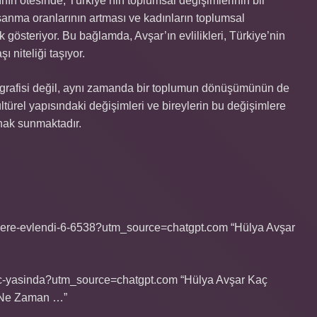
tının ötesinde, Türkiye’nin toplumsal değişimlerinin bir
oşanma oranlarının artması ve kadınların toplumsal
 gösteriyor. Bu bağlamda, Avşar’ın evlilikleri, Türkiye’nin
ı niteliği taşıyor.
ografisi değil, aynı zamanda bir toplumun dönüşümünün de
ültürel yapısındaki değişimleri ve bireylerin bu değişimlere
nak sunmaktadır.
c-kere-evlendi-6-6538?utm_source=chatgpt.com “Hülya Avşar
kac-yasinda?utm_source=chatgpt.com “Hülya Avşar Kaç
r Ne Zaman …”