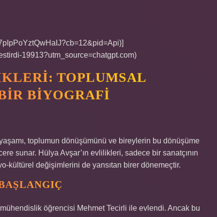
HD7pIpPoYztQwHaIJ?cb=12&pid=Api)]
-elestirdi-19913?utm_source=chatgpt.com)
LIKLERI: TOPLUMSAL
BIR BIYOGRAFI
zel yaşamı, toplumun dönüşümünü ve bireylerin bu dönüşüme
e sunar. Hülya Avşar’ın evlilikleri, sadece bir sanatçının
o-kültürel değişimlerini de yansıtan birer dönemeçtir.
 BAŞLANGIÇ
mühendislik öğrencisi Mehmet Tecirli ile evlendi. Ancak bu