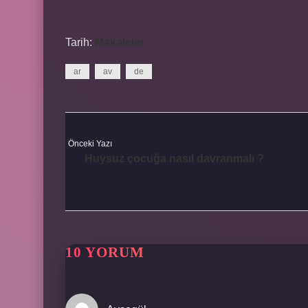
Tarih:
Makaleler
ar
av
de
Önceki Yazı
Huysuz çocuğa nasıl davranmalı ?
10 YORUM