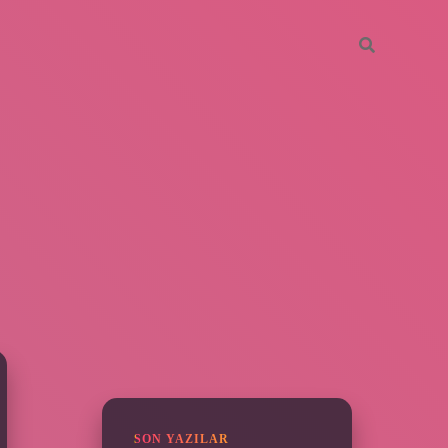
SIDEBAR
https://piabella.casino/
SON YAZILAR