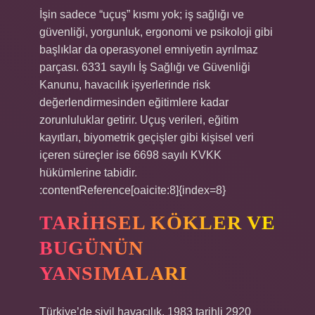
İşin sadece “uçuş” kısmı yok; iş sağlığı ve
güvenliği, yorgunluk, ergonomi ve psikoloji gibi
başlıklar da operasyonel emniyetin ayrılmaz
parçası. 6331 sayılı İş Sağlığı ve Güvenliği
Kanunu, havacılık işyerlerinde risk
değerlendirmesinden eğitimlere kadar
zorunluluklar getirir. Uçuş verileri, eğitim
kayıtları, biyometrik geçişler gibi kişisel veri
içeren süreçler ise 6698 sayılı KVKK
hükümlerine tabidir.
:contentReference[oaicite:8]{index=8}
TARIHSEL KÖKLER VE
BUGÜNÜN
YANSIMALARI
Türkiye’de sivil havacılık, 1983 tarihli 2920