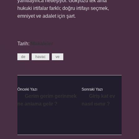
yanıtlayınca netleşiyor. Gökyüzü tek ama
hukuki irtifalar farklı; doğru irtifayı seçmek,
emniyet ve adalet için şart.
Tarih:
Makaleler
de
havac
ve
Önceki Yazı
Sonraki Yazı
Gerim gerim gerinmek
Giriş kat ev
ne anlama gelir ?
nasıl ısınır ?