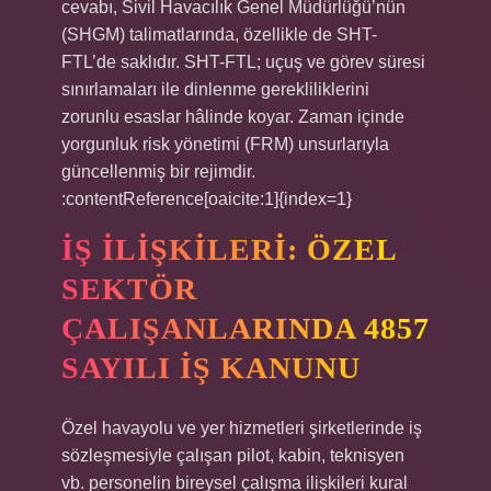
cevabı, Sivil Havacılık Genel Müdürlüğü’nün
(SHGM) talimatlarında, özellikle de SHT-
FTL’de saklıdır. SHT-FTL; uçuş ve görev süresi
sınırlamaları ile dinlenme gerekliliklerini
zorunlu esaslar hâlinde koyar. Zaman içinde
yorgunluk risk yönetimi (FRM) unsurlarıyla
güncellenmiş bir rejimdir.
:contentReference[oaicite:1]{index=1}
İŞ İLIŞKILERI: ÖZEL
SEKTÖR
ÇALIŞANLARINDA 4857
SAYILI İŞ KANUNU
Özel havayolu ve yer hizmetleri şirketlerinde iş
sözleşmesiyle çalışan pilot, kabin, teknisyen
vb. personelin bireysel çalışma ilişkileri kural