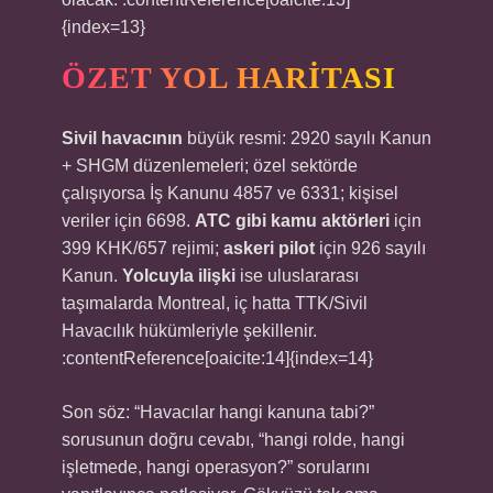
{index=13}
ÖZET YOL HARITASI
Sivil havacının
büyük resmi: 2920 sayılı Kanun
+ SHGM düzenlemeleri; özel sektörde
çalışıyorsa İş Kanunu 4857 ve 6331; kişisel
veriler için 6698.
ATC gibi kamu aktörleri
için
399 KHK/657 rejimi;
askeri pilot
için 926 sayılı
Kanun.
Yolcuyla ilişki
ise uluslararası
taşımalarda Montreal, iç hatta TTK/Sivil
Havacılık hükümleriyle şekillenir.
:contentReference[oaicite:14]{index=14}
Son söz: “Havacılar hangi kanuna tabi?”
sorusunun doğru cevabı, “hangi rolde, hangi
işletmede, hangi operasyon?” sorularını