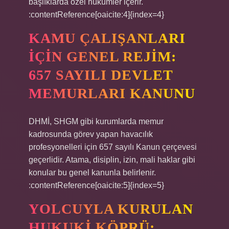
başlıklarda özel hükümler içerir.
:contentReference[oaicite:4]{index=4}
KAMU ÇALIŞANLARI
İÇIN GENEL REJIM:
657 SAYILI DEVLET
MEMURLARI KANUNU
DHMİ, SHGM gibi kurumlarda memur
kadrosunda görev yapan havacılık
profesyonelleri için 657 sayılı Kanun çerçevesi
geçerlidir. Atama, disiplin, izin, mali haklar gibi
konular bu genel kanunla belirlenir.
:contentReference[oaicite:5]{index=5}
YOLCUYLA KURULAN
HUKUKI KÖPRÜ: