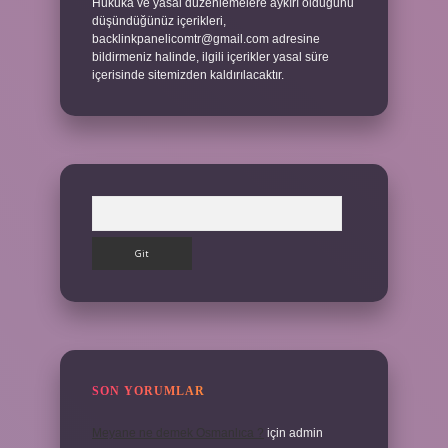
Hukuka ve yasal düzenlemelere aykırı olduğunu
düşündüğünüz içerikleri,
backlinkpanelicomtr@gmail.com
adresine
bildirmeniz halinde, ilgili içerikler yasal süre
içerisinde sitemizden kaldırılacaktır.
Arama
SON YORUMLAR
Meyane ne demek Osmanlıca ?
için
admin