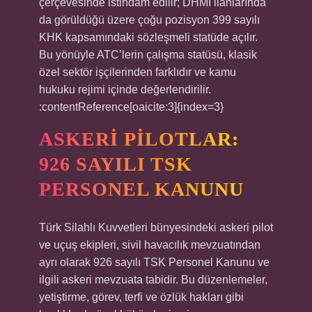
çerçevesinde istihdam edilir; DHMİ ilanlarında
da görüldüğü üzere çoğu pozisyon 399 sayılı
KHK kapsamındaki sözleşmeli statüde açılır.
Bu yönüyle ATC’lerin çalışma statüsü, klasik
özel sektör işçilerinden farklıdır ve kamu
hukuku rejimi içinde değerlendirilir.
:contentReference[oaicite:3]{index=3}
ASKERI PILOTLAR:
926 SAYILI TSK
PERSONEL KANUNU
Türk Silahlı Kuvvetleri bünyesindeki askeri pilot
ve uçuş ekipleri, sivil havacılık mevzuatından
ayrı olarak 926 sayılı TSK Personel Kanunu ve
ilgili askeri mevzuata tabidir. Bu düzenlemeler,
yetiştirme, görev, terfi ve özlük hakları gibi