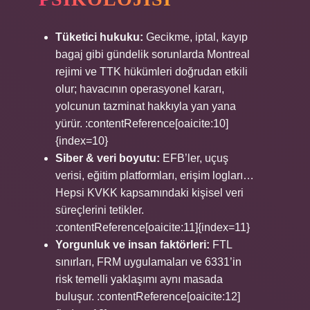
Tüketici hukuku:
Gecikme, iptal, kayıp
bagaj gibi gündelik sorunlarda Montreal
rejimi ve TTK hükümleri doğrudan etkili
olur; havacının operasyonel kararı,
yolcunun tazminat hakkıyla yan yana
yürür. :contentReference[oaicite:10]
{index=10}
Siber & veri boyutu:
EFB’ler, uçuş
verisi, eğitim platformları, erişim logları…
Hepsi KVKK kapsamındaki kişisel veri
süreçlerini tetikler.
:contentReference[oaicite:11]{index=11}
Yorgunluk ve insan faktörleri:
FTL
sınırları, FRM uygulamaları ve 6331’in
risk temelli yaklaşımı aynı masada
buluşur. :contentReference[oaicite:12]