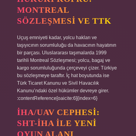
MONTREAL
SÖZLEŞMESI VE TTK
Uçuş emniyeti kadar, yolcu hakları ve
taşıyıcının sorumluluğu da havacının hayatının
bir parçası. Uluslararası taşımalarda 1999
tarihli Montreal Sözleşmesi; yolcu, bagaj ve
kargo sorumluluğunda çerçeveyi çizer. Türkiye
bu sözleşmeye taraftır. İç hat boyutunda ise
Türk Ticaret Kanunu ve Sivil Havacılık
Kanunu’ndaki özel hükümler devreye girer.
:contentReference[oaicite:6]{index=6}
İHA/UAV CEPHESI:
SHT-İHA ILE YENI
OYUN ALANI