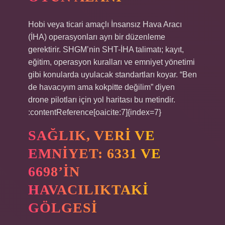
Hobi veya ticari amaçlı İnsansız Hava Aracı
(İHA) operasyonları ayrı bir düzenleme
gerektirir. SHGM’nin SHT-İHA talimatı; kayıt,
eğitim, operasyon kuralları ve emniyet yönetimi
gibi konularda uyulacak standartları koyar. “Ben
de havacıyım ama kokpitte değilim” diyen
drone pilotları için yol haritası bu metindir.
:contentReference[oaicite:7]{index=7}
SAĞLIK, VERI VE
EMNIYET: 6331 VE
6698’IN
HAVACILIKTAKI
GÖLGESI