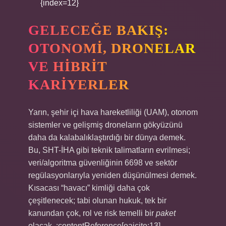
{index=12}
GELECEĞE BAKIŞ:
OTONOMI, DRONELAR
VE HIBRIT
KARIYERLER
Yarın, şehir içi hava hareketliliği (UAM), otonom
sistemler ve gelişmiş droneların gökyüzünü
daha da kalabalıklaştırdığı bir dünya demek.
Bu, SHT-İHA gibi teknik talimatların evrilmesi;
veri/algoritma güvenliğinin 6698 ve sektör
regülasyonlarıyla yeniden düşünülmesi demek.
Kısacası “havacı” kimliği daha çok
çeşitlenecek; tabi olunan hukuk, tek bir
kanundan çok, rol ve risk temelli bir
paket
olacak. :contentReference[oaicite:13]