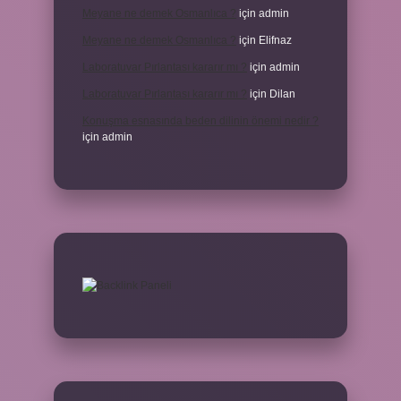
Meyane ne demek Osmanlıca ?
için
admin
Meyane ne demek Osmanlıca ?
için
Elifnaz
Laboratuvar Pırlantası kararır mı ?
için
admin
Laboratuvar Pırlantası kararır mı ?
için
Dilan
Konuşma esnasında beden dilinin önemi nedir ?
için
admin