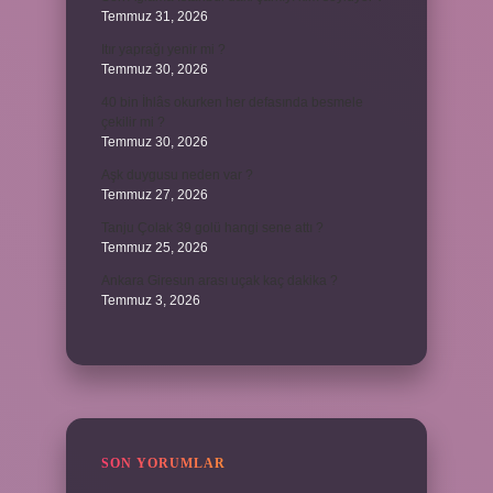
Temmuz 31, 2026
Itır yaprağı yenir mi ?
Temmuz 30, 2026
40 bin İhlâs okurken her defasında besmele
çekilir mi ?
Temmuz 30, 2026
Aşk duygusu neden var ?
Temmuz 27, 2026
Tanju Çolak 39 golü hangi sene attı ?
Temmuz 25, 2026
Ankara Giresun arası uçak kaç dakika ?
Temmuz 3, 2026
SON YORUMLAR