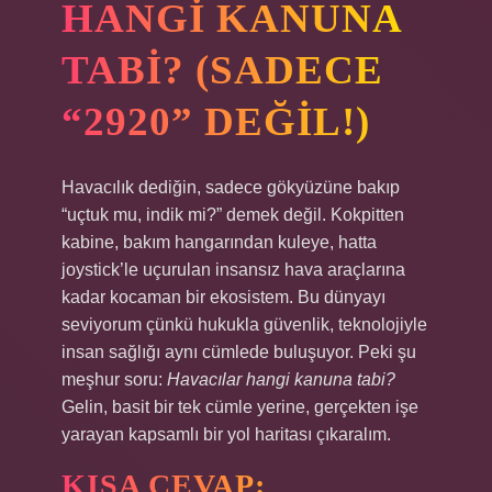
HANGI KANUNA
TABI? (SADECE
“2920” DEĞIL!)
Havacılık dediğin, sadece gökyüzüne bakıp
“uçtuk mu, indik mi?” demek değil. Kokpitten
kabine, bakım hangarından kuleye, hatta
joystick’le uçurulan insansız hava araçlarına
kadar kocaman bir ekosistem. Bu dünyayı
seviyorum çünkü hukukla güvenlik, teknolojiyle
insan sağlığı aynı cümlede buluşuyor. Peki şu
meşhur soru:
Havacılar hangi kanuna tabi?
Gelin, basit bir tek cümle yerine, gerçekten işe
yarayan kapsamlı bir yol haritası çıkaralım.
KISA CEVAP: