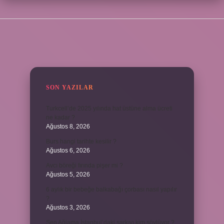
SIDEBAR
SON YAZILAR
Turkcell’de 2025 yılında hat üstüne alma ücreti
ne kadar ?
Ağustos 8, 2026
Burs hangi tarihte kesilir ?
Ağustos 6, 2026
Avcı böreği fırında pişer mi ?
Ağustos 5, 2026
6 aylık bir bebeğe balkabağı çorbası nasıl yapılır
?
Ağustos 3, 2026
Sen Ağlama İstanbul’daki şarkıyı kim söylüyor ?