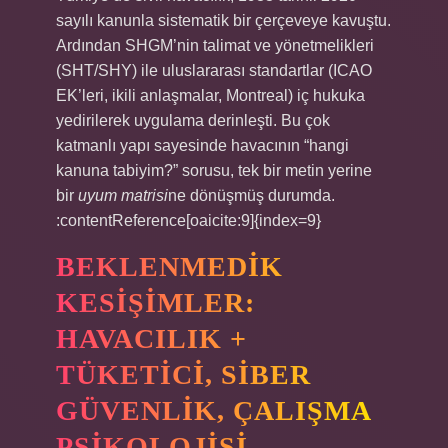
sayılı kanunla sistematik bir çerçeveye kavuştu.
Ardından SHGM’nin talimat ve yönetmelikleri
(SHT/SHY) ile uluslararası standartlar (ICAO
EK’leri, ikili anlaşmalar, Montreal) iç hukuka
yedirilerek uygulama derinleşti. Bu çok
katmanlı yapı sayesinde havacının “hangi
kanuna tabiyim?” sorusu, tek bir metin yerine
bir
uyum matrisi
ne dönüşmüş durumda.
:contentReference[oaicite:9]{index=9}
BEKLENMEDIK
KESIŞIMLER:
HAVACILIK +
TÜKETICI, SIBER
GÜVENLIK, ÇALIŞMA
PSIKOLOJISI