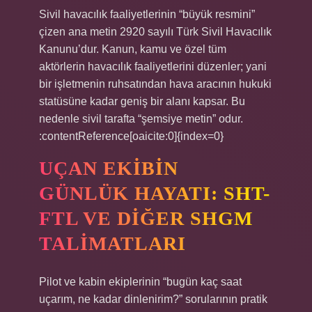
Sivil havacılık faaliyetlerinin “büyük resmini”
çizen ana metin 2920 sayılı Türk Sivil Havacılık
Kanunu’dur. Kanun, kamu ve özel tüm
aktörlerin havacılık faaliyetlerini düzenler; yani
bir işletmenin ruhsatından hava aracının hukuki
statüsüne kadar geniş bir alanı kapsar. Bu
nedenle sivil tarafta “şemsiye metin” odur.
:contentReference[oaicite:0]{index=0}
UÇAN EKIBIN
GÜNLÜK HAYATI: SHT-
FTL VE DIĞER SHGM
TALIMATLARI
Pilot ve kabin ekiplerinin “bugün kaç saat
uçarım, ne kadar dinlenirim?” sorularının pratik