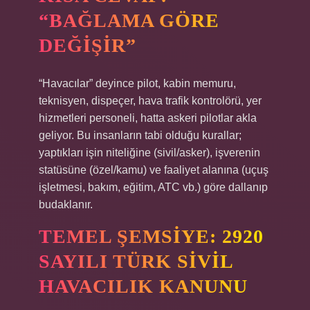
“BAĞLAMA GÖRE
DEĞIŞIR”
“Havacılar” deyince pilot, kabin memuru,
teknisyen, dispeçer, hava trafik kontrolörü, yer
hizmetleri personeli, hatta askeri pilotlar akla
geliyor. Bu insanların tabi olduğu kurallar;
yaptıkları işin niteliğine (sivil/asker), işverenin
statüsüne (özel/kamu) ve faaliyet alanına (uçuş
işletmesi, bakım, eğitim, ATC vb.) göre dallanıp
budaklanır.
TEMEL ŞEMSIYE: 2920
SAYILI TÜRK SIVIL
HAVACILIK KANUNU