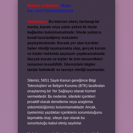
Reklam ve İletişim:
Skype:
live:.cid.575569c608265c69
Yasal Uyarı:
Bu internet sitesi, herhangi bir
marka, kurum veya şahıs şirketi ile hiçbir
bağlantısı bulunmamaktadır. Sitede yalnızca
kendi hazırladığımız makaleler
paylaşılmaktadır. Burada yer alan içerikler
haber niteliği taşımamakta olup, gerçek kurum
ve kişiler hakkında paylaşım yapılmamaktadır.
Gerçek kurum ve kişiler ile isim benzerlikleri
tamamen tesadüfidir. Sitemizdeki bilgiler
taslak halindedir ve tavsiye niteliği taşımazlar.
Sitemiz, 5651 Sayılı Kanun gereğince Bilgi
Teknolojileri ve İletişim Kurumu (BTK) tarafından
onaylanmış bir Yer Sağlayıcı olarak hizmet
vermektedir. Bu nedenle, sitedeki içerikleri
proaktif olarak denetleme veya araştırma
yükümlülüğümüz bulunmamaktadır. Ancak,
üyelerimiz yazdıkları içeriklerin sorumluluğunu
taşımakta olup, siteye üye olarak bu
sorumluluğu kabul etmiş sayılırlar.