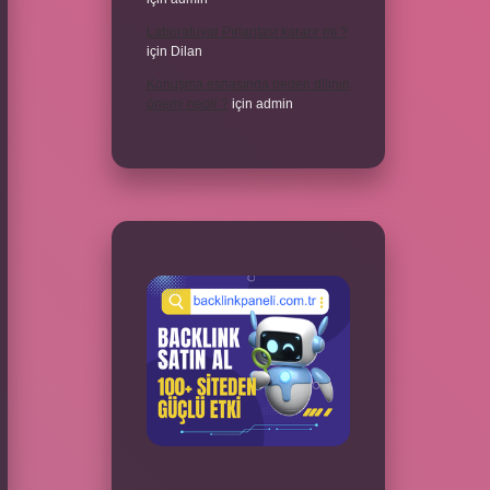
Laboratuvar Pırlantası kararır mı ?
için
Dilan
Konuşma esnasında beden dilinin
önemi nedir ?
için
admin