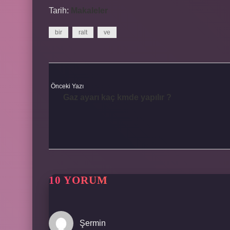
Tarih:
Makaleler
bir
ralt
ve
Önceki Yazı
Gaz ayarı kaç kmde yapılır ?
10 YORUM
Şermin