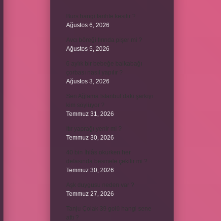
Burs hangi tarihte kesilir ?
Ağustos 6, 2026
Avcı böreği fırında pişer mi ?
Ağustos 5, 2026
6 aylık bir bebeğe balkabağı
çorbası nasıl yapılır ?
Ağustos 3, 2026
Sen Ağlama İstanbul’daki şarkıyı
kim söylüyor ?
Temmuz 31, 2026
Itır yaprağı yenir mi ?
Temmuz 30, 2026
40 bin İhlâs okurken her
defasında besmele çekilir mi ?
Temmuz 30, 2026
Aşk duygusu neden var ?
Temmuz 27, 2026
Tanju Çolak 39 golü hangi sene
attı ?