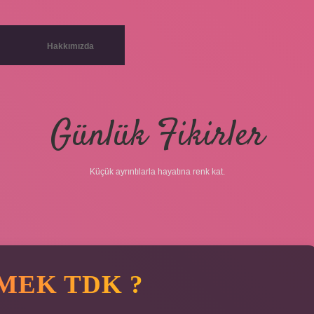
Hakkımızda
Günlük Fikirler
Küçük ayrıntılarla hayatına renk kat.
MEK TDK ?