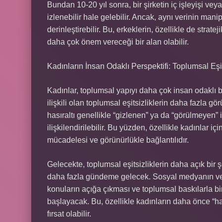
Bundan 10-20 yıl sonra, bir şirketin iç işleyişi vey
izlenebilir hale gelebilir. Ancak, aynı verinin mani
derinleştirebilir. Bu, erkeklerin, özellikle de strat
daha çok önem vereceği bir alan olabilir.
Kadınların İnsan Odaklı Perspektifi: Toplumsal Eşit
Kadınlar, toplumsal yapıyı daha çok insan odaklı bir
ilişkili olan toplumsal eşitsizliklerin daha fazla gö
hasıraltı genellikle “gizlenen” ya da “görülmeyen” i
ilişkilendirilebilir. Bu yüzden, özellikle kadınlar iç
mücadelesi ve görünürlükle bağlantılıdır.
Gelecekte, toplumsal eşitsizliklerin daha açık bir 
daha fazla gündeme gelecek. Sosyal medyanın ve di
konuların açığa çıkması ve toplumsal baskılarla bir
başlayacak. Bu, özellikle kadınların daha önce “has
fırsat olabilir.