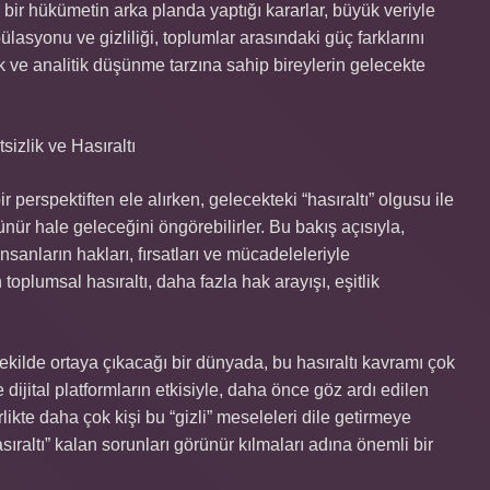
a bir hükümetin arka planda yaptığı kararlar, büyük veriyle
pülasyonu ve gizliliği, toplumlar arasındaki güç farklarını
ejik ve analitik düşünme tarzına sahip bireylerin gelecekte
sizlik ve Hasıraltı
 perspektiften ele alırken, gelecekteki “hasıraltı” olgusu ile
rünür hale geleceğini öngörebilirler. Bu bakış açısıyla,
nsanların hakları, fırsatları ve mücadeleleriyle
in toplumsal hasıraltı, daha fazla hak arayışı, eşitlik
şekilde ortaya çıkacağı bir dünyada, bu hasıraltı kavramı çok
jital platformların etkisiyle, daha önce göz ardı edilen
likte daha çok kişi bu “gizli” meseleleri dile getirmeye
ıraltı” kalan sorunları görünür kılmaları adına önemli bir