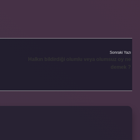
Sonraki Yazı
Halkın bildirdiği olumlu veya olumsuz oy ne
demek ?