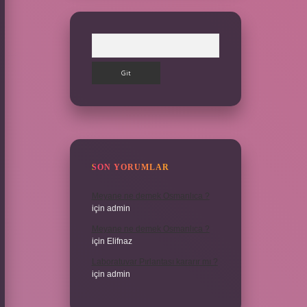
Arama
SON YORUMLAR
Meyane ne demek Osmanlıca ?
için
admin
Meyane ne demek Osmanlıca ?
için
Elifnaz
Laboratuvar Pırlantası kararır mı ?
için
admin