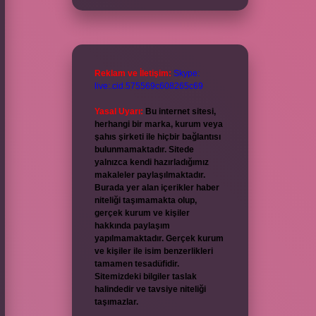
Reklam ve İletişim:
Skype:
live:.cid.575569c608265c69
Yasal Uyarı:
Bu internet sitesi,
herhangi bir marka, kurum veya
şahıs şirketi ile hiçbir bağlantısı
bulunmamaktadır. Sitede
yalnızca kendi hazırladığımız
makaleler paylaşılmaktadır.
Burada yer alan içerikler haber
niteliği taşımamakta olup,
gerçek kurum ve kişiler
hakkında paylaşım
yapılmamaktadır. Gerçek kurum
ve kişiler ile isim benzerlikleri
tamamen tesadüfidir.
Sitemizdeki bilgiler taslak
halindedir ve tavsiye niteliği
taşımazlar.