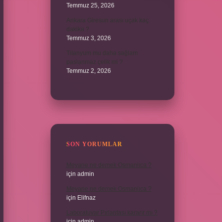
Temmuz 25, 2026
Ankara Giresun arası uçak kaç
dakika ?
Temmuz 3, 2026
Titanyum mu daha sağlam
paslanmaz çelik mi ?
Temmuz 2, 2026
SON YORUMLAR
Meyane ne demek Osmanlıca ?
için
admin
Meyane ne demek Osmanlıca ?
için
Elifnaz
Laboratuvar Pırlantası kararır mı ?
için
admin