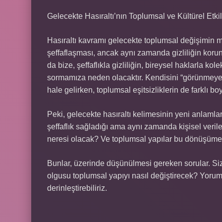
Gelecekte Hasıraltı’nın Toplumsal ve Kültürel Etkil
Hasıraltı kavramı gelecekte toplumsal değişimin moto
şeffaflaşması, ancak aynı zamanda gizliliğin korunm
da bize, şeffaflıkla gizliliğin, bireysel haklarla ko
sormamıza neden olacaktır. Kendisini “görünmeyen” 
hale gelirken, toplumsal eşitsizliklerin de farklı b
Peki, gelecekte hasıraltı kelimesinin yeni anlamlar
şeffaflık sağladığı ama aynı zamanda kişisel veril
neresi olacak? Ve toplumsal yapılar bu dönüşüme
Bunlar, üzerinde düşünülmesi gereken sorular. Si
olgusu toplumsal yapıyı nasıl değiştirecek? Yorumla
derinleştirebiliriz.