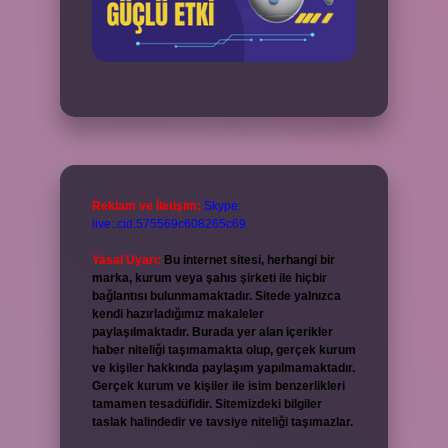
Reklam ve İletişim:
Skype:
live:.cid.575569c608265c69
Yasal Uyarı:
Bu internet sitesi, herhangi bir
marka, kurum veya şahıs şirketi ile hiçbir
bağlantısı bulunmamaktadır. Sitede yalnızca
kendi hazırladığımız makaleler
paylaşılmaktadır. Burada yer alan içerikler
haber niteliği taşımamakta olup, gerçek kurum
ve kişiler hakkında paylaşım yapılmamaktadır.
Gerçek kurum ve kişiler ile isim benzerlikleri
tamamen tesadüfidir. Sitemizdeki bilgiler
taslak halindedir ve tavsiye niteliği taşımazlar.