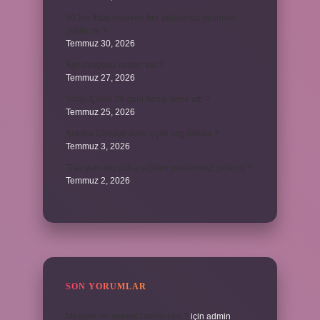
40 bin İhlâs okurken her defasında besmele
çekilir mi ?
Temmuz 30, 2026
Aşk duygusu neden var ?
Temmuz 27, 2026
Tanju Çolak 39 golü hangi sene attı ?
Temmuz 25, 2026
Ankara Giresun arası uçak kaç dakika ?
Temmuz 3, 2026
Titanyum mu daha sağlam paslanmaz çelik mi ?
Temmuz 2, 2026
SON YORUMLAR
Meyane ne demek Osmanlıca ?
için
admin