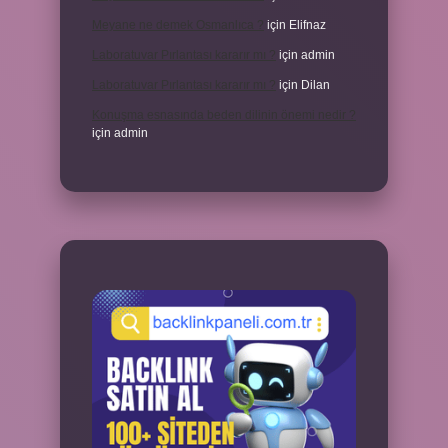
Meyane ne demek Osmanlıca ?
için
Elifnaz
Laboratuvar Pırlantası kararır mı ?
için
admin
Laboratuvar Pırlantası kararır mı ?
için
Dilan
Konuşma esnasında beden dilinin önemi nedir ?
için
admin