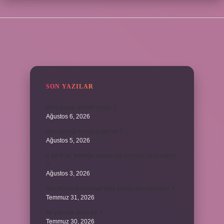
SIDEBAR
SON YAZILAR
Burs hangi tarihte kesilir ?
Ağustos 6, 2026
Avcı böreği fırında pişer mi ?
Ağustos 5, 2026
6 aylık bir bebeğe balkabağı çorbası nasıl yapılır
?
Ağustos 3, 2026
Sen Ağlama İstanbul’daki şarkıyı kim söylüyor ?
Temmuz 31, 2026
Itır yaprağı yenir mi ?
Temmuz 30, 2026