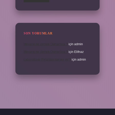
SON YORUMLAR
Meyane ne demek Osmanlıca ?
için
admin
Meyane ne demek Osmanlıca ?
için
Elifnaz
Laboratuvar Pırlantası kararır mı ?
için
admin
ella.casino/