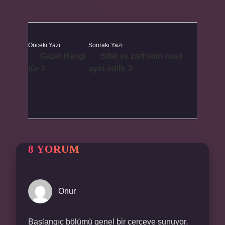
Önceki Yazı
Sonraki Yazı
Gazel Hangi
Sıfat ve zarf isim nasıl
tür ?
ayırt edilir ?
8 YORUM
Onur
Başlangıç bölümü genel bir çerçeve sunuyor,