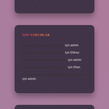
SON YORUMLAR
Meyane ne demek Osmanlıca ?
için
admin
Meyane ne demek Osmanlıca ?
için
Elifnaz
Laboratuvar Pırlantası kararır mı ?
için
admin
Laboratuvar Pırlantası kararır mı ?
için
Dilan
Konuşma esnasında beden dilinin önemi nedir ?
için
admin