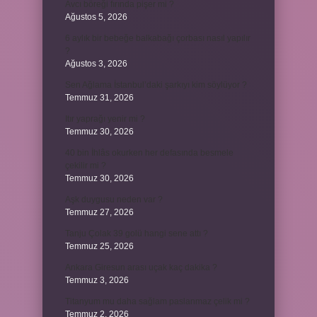
Avcı böreği fırında pişer mi ?
Ağustos 5, 2026
6 aylık bir bebeğe balkabağı çorbası nasıl yapılır
?
Ağustos 3, 2026
Sen Ağlama İstanbul’daki şarkıyı kim söylüyor ?
Temmuz 31, 2026
Itır yaprağı yenir mi ?
Temmuz 30, 2026
40 bin İhlâs okurken her defasında besmele
çekilir mi ?
Temmuz 30, 2026
Aşk duygusu neden var ?
Temmuz 27, 2026
Tanju Çolak 39 golü hangi sene attı ?
Temmuz 25, 2026
Ankara Giresun arası uçak kaç dakika ?
Temmuz 3, 2026
Titanyum mu daha sağlam paslanmaz çelik mi ?
Temmuz 2, 2026