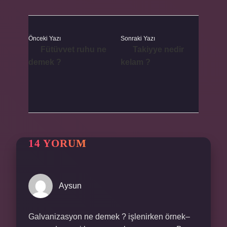
Önceki Yazı
Sonraki Yazı
Fütüvvet ruhu ne
Takiyye nedir
demek ?
kelam ?
14 YORUM
Aysun
Galvanizasyon ne demek ? işlenirken örnek–