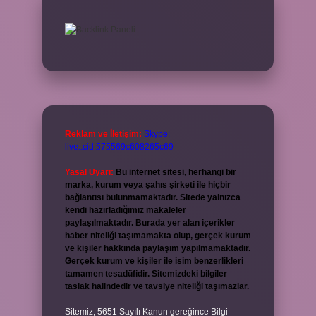
Reklam ve İletişim:
Skype:
live:.cid.575569c608265c69
Yasal Uyarı:
Bu internet sitesi, herhangi bir
marka, kurum veya şahıs şirketi ile hiçbir
bağlantısı bulunmamaktadır. Sitede yalnızca
kendi hazırladığımız makaleler
paylaşılmaktadır. Burada yer alan içerikler
haber niteliği taşımamakta olup, gerçek kurum
ve kişiler hakkında paylaşım yapılmamaktadır.
Gerçek kurum ve kişiler ile isim benzerlikleri
tamamen tesadüfidir. Sitemizdeki bilgiler
taslak halindedir ve tavsiye niteliği taşımazlar.
Sitemiz, 5651 Sayılı Kanun gereğince Bilgi