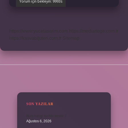
https://www.yucetasarim.com
https://mediartege.com.tr
https://kasvabijuteri.com.tr
Sitemap
SIDEBAR
SON YAZILAR
Burs hangi tarihte kesilir ?
Ağustos 6, 2026