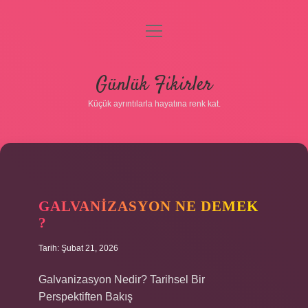
menüyü
aç
Anasayfa
Günlük Fikirler
Gizlilik Politikası
Küçük ayrıntılarla hayatına renk kat.
Yasal Uyarı
Hakkımızda
GALVANIZASYON NE DEMEK
?
Tarih: Şubat 21, 2026
Galvanizasyon Nedir? Tarihsel Bir
Perspektiften Bakış